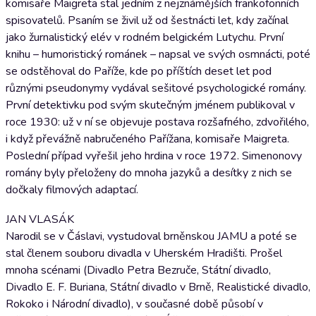
komisaře Maigreta stal jedním z nejznámějších frankofonních
spisovatelů. Psaním se živil už od šestnácti let, kdy začínal
jako žurnalistický elév v rodném belgickém Lutychu. První
knihu – humoristický románek – napsal ve svých osmnácti, poté
se odstěhoval do Paříže, kde po příštích deset let pod
různými pseudonymy vydával sešitové psychologické romány.
První detektivku pod svým skutečným jménem publikoval v
roce 1930: už v ní se objevuje postava rozšafného, zdvořilého,
i když převážně nabručeného Pařížana, komisaře Maigreta.
Poslední případ vyřešil jeho hrdina v roce 1972. Simenonovy
romány byly přeloženy do mnoha jazyků a desítky z nich se
dočkaly filmových adaptací.
JAN VLASÁK
Narodil se v Čáslavi, vystudoval brněnskou JAMU a poté se
stal členem souboru divadla v Uherském Hradišti. Prošel
mnoha scénami (Divadlo Petra Bezruče, Státní divadlo,
Divadlo E. F. Buriana, Státní divadlo v Brně, Realistické divadlo,
Rokoko i Národní divadlo), v současné době působí v