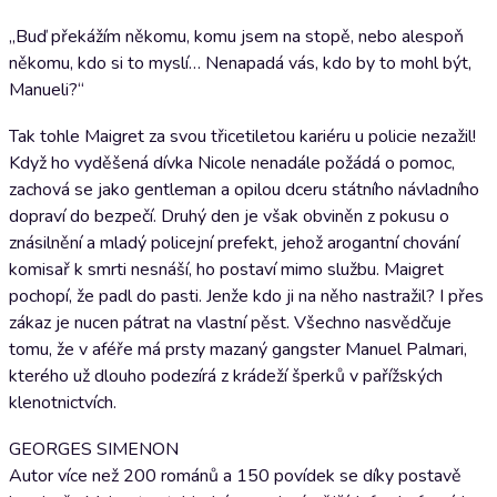
„Buď překážím někomu, komu jsem na stopě, nebo alespoň
někomu, kdo si to myslí… Nenapadá vás, kdo by to mohl být,
Manueli?“
Tak tohle Maigret za svou třicetiletou kariéru u policie nezažil!
Když ho vyděšená dívka Nicole nenadále požádá o pomoc,
zachová se jako gentleman a opilou dceru státního návladního
dopraví do bezpečí. Druhý den je však obviněn z pokusu o
znásilnění a mladý policejní prefekt, jehož arogantní chování
komisař k smrti nesnáší, ho postaví mimo službu. Maigret
pochopí, že padl do pasti. Jenže kdo ji na něho nastražil? I přes
zákaz je nucen pátrat na vlastní pěst. Všechno nasvědčuje
tomu, že v aféře má prsty mazaný gangster Manuel Palmari,
kterého už dlouho podezírá z krádeží šperků v pařížských
klenotnictvích.
GEORGES SIMENON
Autor více než 200 románů a 150 povídek se díky postavě