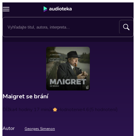
Maigret se brání
Dĺžka
4 hodiny 17 minút
Hodnotenie
4.6
(5 hodnotení)
Autor
Georges Simenon