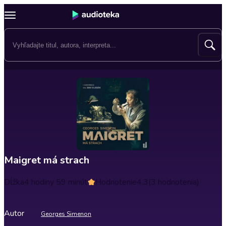
Maigret má strach
Dĺžka
4 hodiny 59 minút
Hodnotenie
4.3
(3 hodnotenia)
Autor
Georges Simenon