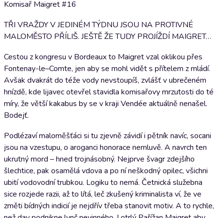
Komisař Maigret #16
TŘI VRAŽDY V JEDINÉM TÝDNU JSOU NA PROTIVNÉ
MALOMĚSTO PŘÍLIŠ. JEŠTĚ ŽE TUDY PROJÍŽDÍ MAIGRET…
Cestou z kongresu v Bordeaux to Maigret vzal oklikou přes
Fontenay-le–Comte, jen aby se mohl vidět s přítelem z mládí.
Avšak dvakrát do téže vody nevstoupíš, zvlášť v ubrečeném
hnízdě, kde lijavec otevřel stavidla komisařovy mrzutosti do té
míry, že větší kakabus by se v kraji Vendée aktuálně nenašel.
Bodejť.
Podlézaví maloměšťáci si tu zjevně závidí i pětník navíc, socani
jsou na vzestupu, o aroganci honorace nemluvě. A navrch ten
ukrutný mord – hned trojnásobný. Nejprve švagr zdejšího
šlechtice, pak osamělá vdova a po ní neškodný opilec, všichni
ubití vodovodní trubkou. Logiku to nemá. Četnická služebna
sice rozjede razii, až to lítá, leč zkušený kriminalista ví, že ve
změti bídných indicií je nejdřív třeba stanovit motiv. A to rychle,
než dav podnikne lynč nevinného. I otrlý Pařížan Maigret aby