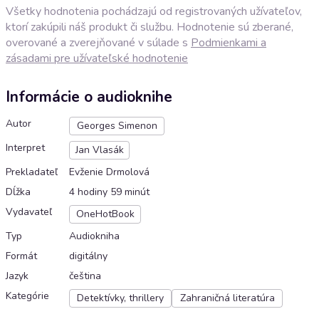
Všetky hodnotenia pochádzajú od registrovaných užívateľov,
ktorí zakúpili náš produkt či službu. Hodnotenie sú zberané,
overované a zverejňované v súlade s
Podmienkami a
zásadami pre užívateľské hodnotenie
Informácie o audioknihe
Autor
Georges Simenon
Interpret
Jan Vlasák
Prekladateľ
Evženie Drmolová
Dĺžka
4 hodiny 59 minút
Vydavateľ
OneHotBook
Typ
Audiokniha
Formát
digitálny
Jazyk
čeština
Kategórie
Detektívky, thrillery
Zahraničná literatúra