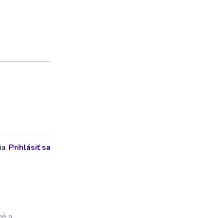
ia.
Prihlásiť sa
né a