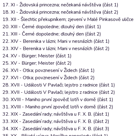
17. XI - Židovská princezna; nečekaná návštěva (část 1)
18. XI - Židovská princezna; nečekaná návštěva (část 2)
19. XII - Šlechtic překupníkem; zjevení v Malé Pinkasově uličce
20. XIII - Černé dopoledne; dlouhý den (část 1)
21. XIII - Černé dopoledne; dlouhý den (část 2)
22. XIV - Berenika v lázni; Mani v nesnázích (část 1)
23. XIV - Berenika v lázni; Mani v nesnázích (část 2)
24. XV - Bürger; Meister (část 1)
25. XV - Bürger; Meister (část 2)
26. XVI - Otka; povznesení v Židech (část 1)
27. XVI - Otka; povznesení v Židech (část 2)
28. XVII - Události V Pavlači; lejstro z radnice (část 1)
29. XVII - Události V Pavlači; lejstro z radnice (část 2)
30. XVIII - Maniho první zpověď; lotři v domě (část 1)
31. XVIII - Maniho první zpověď; lotři v domě (část 2)
32. XIX - Zasedání rady; návštěva u F. X. B. (část 1)
33. XIX - Zasedání rady; návštěva u F. X. B. (část 2)
34. XIX - Zasedání rady; návštěva u F. X. B. (část 3)