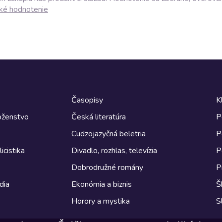
ké hodnotenie
Časopisy
K
boženstvo
Česká literatúra
P
Cudzojazyčná beletria
P
icistika
Divadlo, rozhlas, televízia
P
Dobrodružné romány
P
dia
Ekonómia a biznis
Š
Horory a mystika
S