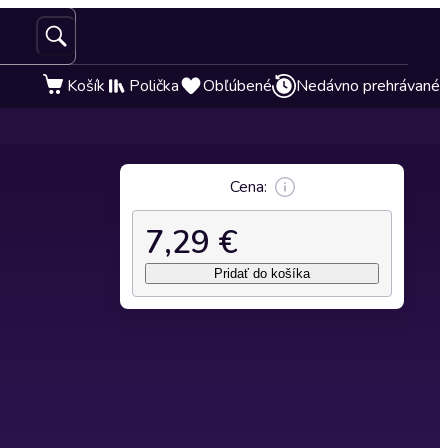
Košík
Polička
Obľúbené
Nedávno prehrávané
Cena:
7,29 €
Pridať do košíka