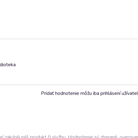
udioteka
Pridať hodnotenie môžu iba prihlásení užívatel
í zakúpili náš produkt či službu. Hodnotenie sú zberané, overova