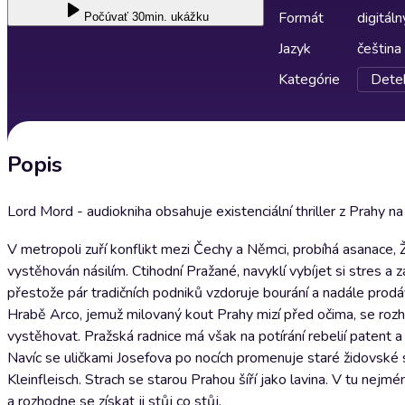
Formát
digitáln
Počúvať
30min. ukážku
Jazyk
čeština
Kategórie
Detek
Popis
Lord Mord - audiokniha obsahuje existenciální thriller z Prahy n
V metropoli zuří konflikt mezi Čechy a Němci, probíhá asanace,
vystěhován násilím. Ctihodní Pražané, navyklí vybíjet si stres a
přestože pár tradičních podniků vzdoruje bourání a nadále prod
Hrabě Arco, jemuž milovaný kout Prahy mizí před očima, se rozh
vystěhovat. Pražská radnice má však na potírání rebelií patent a
Navíc se uličkami Josefova po nocích promenuje staré židovské 
Kleinfleisch. Strach se starou Prahou šíří jako lavina. V tu ne
a rozhodne se získat ji stůj co stůj.