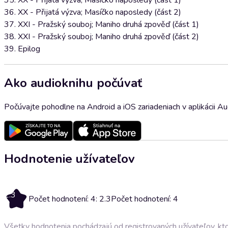
35. XX - Přijatá výzva; Masíčko naposledy (část 1)
36. XX - Přijatá výzva; Masíčko naposledy (část 2)
37. XXI - Pražský souboj; Maniho druhá zpověď (část 1)
38. XXI - Pražský souboj; Maniho druhá zpověď (část 2)
39. Epilog
Ako audioknihu počúvať
Počúvajte pohodlne na Android a iOS zariadeniach v aplikácii A
Hodnotenie užívateľov
2.3
Počet hodnotení: 4: 2.3
Počet hodnotení: 4
Všetky hodnotenia pochádzajú od registrovaných užívateľov, ktor