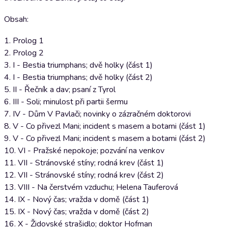
Obsah:
1. Prolog 1
2. Prolog 2
3. I - Bestia triumphans; dvě holky (část 1)
4. I - Bestia triumphans; dvě holky (část 2)
5. II - Řečník a dav; psaní z Tyrol
6. III - Soli; minulost při partii šermu
7. IV - Dům V Pavlači; novinky o zázračném doktorovi
8. V - Co přivezl Mani; incident s masem a botami (část 1)
9. V - Co přivezl Mani; incident s masem a botami (část 2)
10. VI - Pražské nepokoje; pozvání na venkov
11. VII - Stránovské stíny; rodná krev (část 1)
12. VII - Stránovské stíny; rodná krev (část 2)
13. VIII - Na čerstvém vzduchu; Helena Tauferová
14. IX - Nový čas; vražda v domě (část 1)
15. IX - Nový čas; vražda v domě (část 2)
16. X - Židovské strašidlo; doktor Hofman