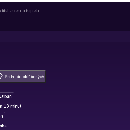
Pridať do obľúbených
 Urban
n 13 minút
an
niha