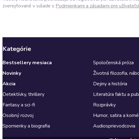
zverejňované v súlade s
Podmienkami a zásadami pre užívateľs
Kategórie
Bestsellery mesiaca
Spoločenská próza
Novinky
Životná filozofia, ná
Akcia
Dejiny a história
Detektívky, thrillery
Literatúra faktu a publ
Fantasy a sci-fi
Rozprávky
Osobný rozvoj
Humor, satira a komé
Spomienky a biografia
Audiosprievodcovia