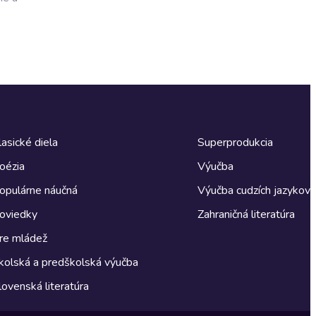
lasické diela
Superprodukcia
oézia
Výučba
opulárne náučná
Výučba cudzích jazykov
oviedky
Zahraničná literatúra
re mládež
kolská a predškolská výučba
lovenská literatúra