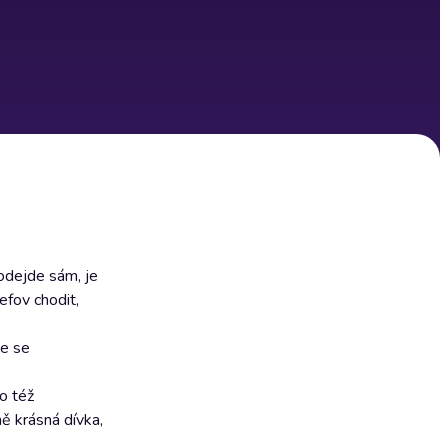
eodejde sám, je
efov chodit,
ne se
o též
ě krásná dívka,