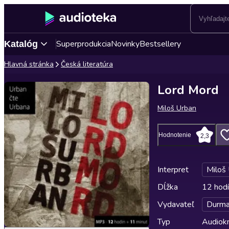
Superprodukcia
Novinky
Bestsellery
Katalóg
Hlavná stránka
Česká literatúra
Lord Mord
Miloš Urban
Hodnotenie
2,3
Interpret
Miloš
Dĺžka
12 hodí
Vydavateľ
Durm
Typ
Audiok