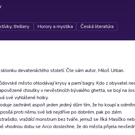
y
tívky, thrillery
Horory a mystika
Česká literatúra
a sklonku devatenáctého století. Čte sám autor, Miloš Urban.
 Židovské město ohlodávají krysy a parní bagry. Kdo z obyvatel n
 zapovězené choutky v nevěstincích bývalého ghetta, se bojí na Jos
ává své vyhlášené holky.
oduje zachránit aspoň jeden jediný dům tím, že ho koupí a odmít
 posílá proti němu své lidi nejdříve po dobrém, pak po zlém.
strašidlo, vraždící monstrum bez tváře, jemuž se říká Masíčko neb
jméně vhodnou dobu se Arco doslechne, že do města přijela nevšedn