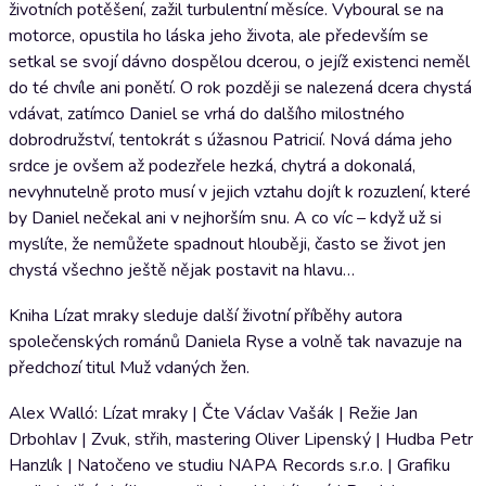
životních potěšení, zažil turbulentní měsíce. Vyboural se na
motorce, opustila ho láska jeho života, ale především se
setkal se svojí dávno dospělou dcerou, o jejíž existenci neměl
do té chvíle ani ponětí. O rok později se nalezená dcera chystá
vdávat, zatímco Daniel se vrhá do dalšího milostného
dobrodružství, tentokrát s úžasnou Patricií. Nová dáma jeho
srdce je ovšem až podezřele hezká, chytrá a dokonalá,
nevyhnutelně proto musí v jejich vztahu dojít k rozuzlení, které
by Daniel nečekal ani v nejhorším snu. A co víc – když už si
myslíte, že nemůžete spadnout hlouběji, často se život jen
chystá všechno ještě nějak postavit na hlavu…
Kniha Lízat mraky sleduje další životní příběhy autora
společenských románů Daniela Ryse a volně tak navazuje na
předchozí titul Muž vdaných žen.
Alex Walló: Lízat mraky | Čte Václav Vašák | Režie Jan
Drbohlav | Zvuk, střih, mastering Oliver Lipenský | Hudba Petr
Hanzlík | Natočeno ve studiu NAPA Records s.r.o. | Grafiku