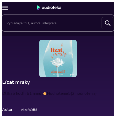
Lízat mraky
Dĺžka
5 hodín 51 minút
Hodnotenie
5
(2 hodnotenia)
Autor
Alex Walló