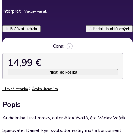
Interpret
Václav Vašák
Počúvať ukážku
Pridať do obľúbených
Cena:
14,99 €
Pridať do košíka
Hlavná stránka
Česká literatúra
Popis
Audiokniha Lízat mraky, autor Alex Walló, čte Václav Vašák.
Spisovatel Daniel Rys, svobodomyslný muž a konzument