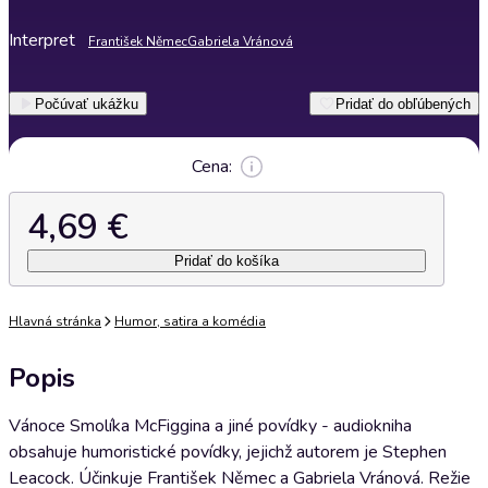
Interpret
František Němec
Gabriela Vránová
Počúvať ukážku
Pridať do obľúbených
Cena:
4,69 €
Pridať do košíka
Hlavná stránka
Humor, satira a komédia
Popis
Vánoce Smolíka McFiggina a jiné povídky - audiokniha
obsahuje humoristické povídky, jejichž autorem je Stephen
Leacock. Účinkuje František Němec a Gabriela Vránová. Režie