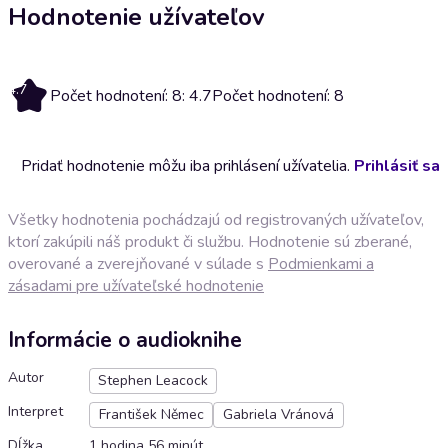
Hodnotenie užívateľov
4.7
Počet hodnotení: 8: 4.7
Počet hodnotení: 8
Pridať hodnotenie môžu iba prihlásení užívatelia.
Prihlásiť sa
Všetky hodnotenia pochádzajú od registrovaných užívateľov,
ktorí zakúpili náš produkt či službu. Hodnotenie sú zberané,
overované a zverejňované v súlade s
Podmienkami a
zásadami pre užívateľské hodnotenie
Informácie o audioknihe
Autor
Stephen Leacock
Interpret
František Němec
Gabriela Vránová
Dĺžka
1 hodina 56 minút