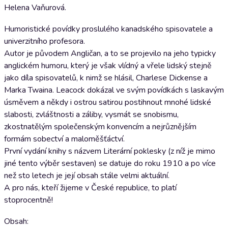
Helena Vaňurová.
Humoristické povídky proslulého kanadského spisovatele a
univerzitního profesora.
Autor je původem Angličan, a to se projevilo na jeho typicky
anglickém humoru, který je však vlídný a vřele lidský stejně
jako díla spisovatelů, k nimž se hlásil, Charlese Dickense a
Marka Twaina. Leacock dokázal ve svým povídkách s laskavým
úsměvem a někdy i ostrou satirou postihnout mnohé lidské
slabosti, zvláštnosti a záliby, vysmát se snobismu,
zkostnatělým společenským konvencím a nejrůznějším
formám sobectví a maloměšťáctví.
První vydání knihy s názvem Literární poklesky (z níž je mimo
jiné tento výběr sestaven) se datuje do roku 1910 a po více
než sto letech je její obsah stále velmi aktuální.
A pro nás, kteří žijeme v České republice, to platí
stoprocentně!
Obsah: