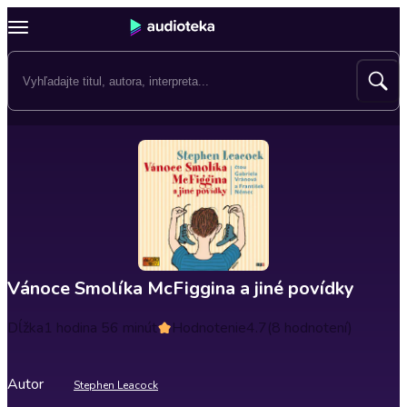
Vánoce Smolíka McFiggina a jiné povídky
Dĺžka
1 hodina 56 minút
Hodnotenie
4.7
(8 hodnotení)
Autor
Stephen Leacock