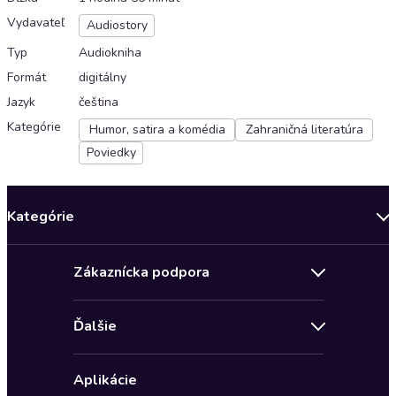
Vydavateľ
Audiostory
Typ
Audiokniha
Formát
digitálny
Jazyk
čeština
Kategórie
Humor, satira a komédia
Zahraničná literatúra
Poviedky
Kategórie
Bestsellery mesiaca
Zákaznícka podpora
Novinky
Obchodné podmienky
Akcia
Ďalšie
Pravidlá ochrany osobných údajov
Detektívky, thrillery
Zľava 4 € na prvú audioknihu
Kontakt a pomocník
Fantasy a sci-fi
Aplikácie