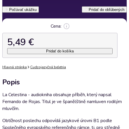
Počúvať ukážku
Pridať do obľúbených
Cena:
5,49 €
Pridať do košíka
Hlavná stránka
Cudzojazyčná beletria
Popis
La Celestina - audiokniha obsahuje příběh, který napsal
Fernando de Rojas. Titul je ve španělštině namluven rodilým
mluvčím.
Obtížnost poslechu odpovídá jazykové úrovni B1 podle
Společného evropského referenčního rámce, tj. pro středně