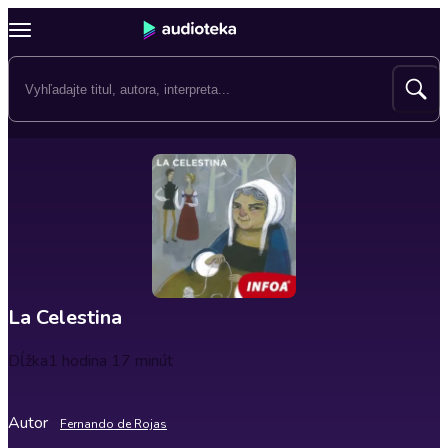
La Celestina
Dĺžka
1 hodina 17 minút
Autor
Fernando de Rojas