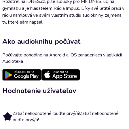
Rozstřel na iDNES.cz, píše sloupky pro MF DNES, učí na
gymnáziu a je hlasatelem Rádia Impuls. Díky své letité praxi v
rádiu namlouvá ve svém vlastním studiu audioknihy, zejména
ty, které sám napsal.
Ako audioknihu počúvať
Počúvajte pohodlne na Android a iOS zariadeniach v aplikácii
Audioteka
Hodnotenie užívateľov
Zatiaľ nehodnotené, buďte prvý/á!
Zatiaľ nehodnotené,
buďte prvý/á!