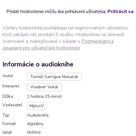
Pridať hodnotenie môžu iba prihlásení užívatelia.
Prihlásiť sa
Všetky hodnotenia pochádzajú od registrovaných užívateľov,
ktorí zakúpili náš produkt či službu. Hodnotenie sú zberané,
overované a zverejňované v súlade s
Podmienkami a
zásadami pre užívateľské hodnotenie
Informácie o audioknihe
Autor
Tomáš Garrigue Masaryk
Interpret
Vladimír Vokál
Dĺžka
1 hodina 25 minút
Vydavateľ
MplusV
Typ
Audiokniha
Formát
digitálny
Jazyk
čeština