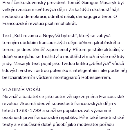
První československý prezident Tomáš Garrigue Masaryk byl
velkým znalcem světových dějin. Za každých okolností hájil
svobodu a demokracii; odmítal násilí, demagogii a teror. O
Francouzské revoluci psal mnohokrát.
Text „Kult rozumu a Nejvyšší bytosti“, který se zabývá
temným obdobím francouzských dějin během jakobínského
teroru, je dnes téměř zapomenutý. Přitom je stále aktuální, v
době vracejícího se tmářství a modlářství možná více než kdy
jindy. Masaryk text pojal jako tvrdou kritiku „zběsilých“ vůdců
lidových vrstev i ostrou polemiku s inteligentním, ale podle něj
bezcharakterním vůdcem montagnardů Robespierrem.
VLADIMÍR VOKÁL
Novinář a badatel se jako autor věnuje zejména Francouzské
revoluci. Zkoumá ideové souvislosti francouzských dějin v
letech 1789-1799 a snaží se popularizovat významné
osobnosti první francouzské republiky. Píše také beletristické
texty a v současné době působí jako moderátor pořadu