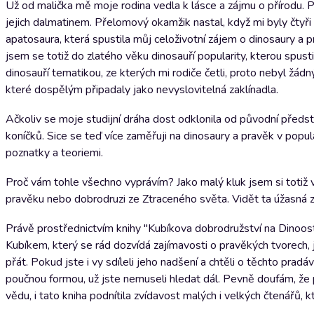
Už od malička mě moje rodina vedla k lásce a zájmu o přírodu. Pa
jejich dalmatinem. Přelomový okamžik nastal, když mi byly čtyři
apatosaura, která spustila můj celoživotní zájem o dinosaury a p
jsem se totiž do zlatého věku dinosauří popularity, kterou spusti
dinosauří tematikou, ze kterých mi rodiče četli, proto nebyl žá
které dospělým připadaly jako nevyslovitelná zaklínadla.
Ačkoliv se moje studijní dráha dost odklonila od původní předst
koníčků. Sice se teď více zaměřuji na dinosaury a pravěk v popul
poznatky a teoriemi.
Proč vám tohle všechno vyprávím? Jako malý kluk jsem si totiž 
pravěku nebo dobrodruzi ze Ztraceného světa. Vidět ta úžasná zv
Právě prostřednictvím knihy "Kubíkova dobrodružství na Dinoos
Kubíkem, který se rád dozvídá zajímavosti o pravěkých tvorech, j
přát. Pokud jste i vy sdíleli jeho nadšení a chtěli o těchto pradáv
poučnou formou, už jste nemuseli hledat dál. Pevně doufám, že 
vědu, i tato kniha podnítila zvídavost malých i velkých čtenářů, 