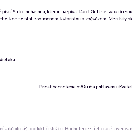
é písní Srdce nehasnou, kterou nazpíval Karel Gott se svou dcero
Nebe, kde se stal frontmenem, kytaristou a zpěvákem. Mezi hity sk
udioteka
Pridať hodnotenie môžu iba prihlásení užívatel
í zakúpili náš produkt či službu. Hodnotenie sú zberané, overova