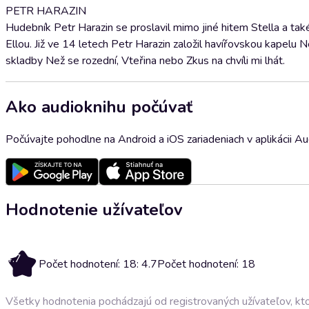
PETR HARAZIN
Hudebník Petr Harazin se proslavil mimo jiné hitem Stella a tak
Ellou. Již ve 14 letech Petr Harazin založil havířovskou kapelu 
skladby Než se rozední, Vteřina nebo Zkus na chvíli mi lhát.
Ako audioknihu počúvať
Počúvajte pohodlne na Android a iOS zariadeniach v aplikácii A
Hodnotenie užívateľov
4.7
Počet hodnotení: 18: 4.7
Počet hodnotení: 18
Všetky hodnotenia pochádzajú od registrovaných užívateľov, ktor