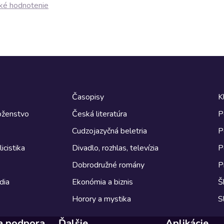
ké hodnotenie
Časopisy
K
boženstvo
Česká literatúra
P
Cudzojazyčná beletria
P
icistika
Divadlo, rozhlas, televízia
P
Dobrodružné romány
P
dia
Ekonómia a biznis
Š
Horory a mystika
S
a podpora
Ďalšie
Aplikácie