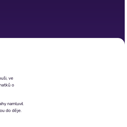
uši, ve
znatků o
ihy namluvil
ou do děje.