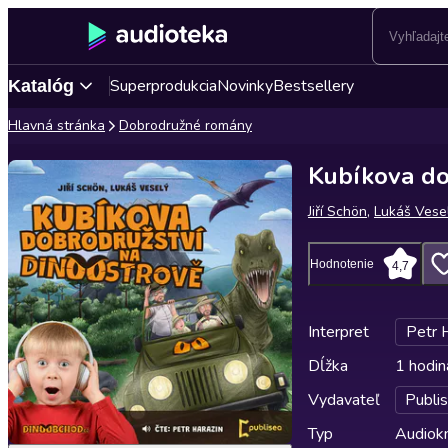
Superprodukcia
Novinky
Bestsellery
Katalóg
Hlavná stránka
Dobrodružné romány
Kubíkova do
Jiří Schön
,
Lukáš Vese
Hodnotenie
4,7
Interpret
Petr 
Dĺžka
1 hodin
Vydavateľ
Publi
Typ
Audiok