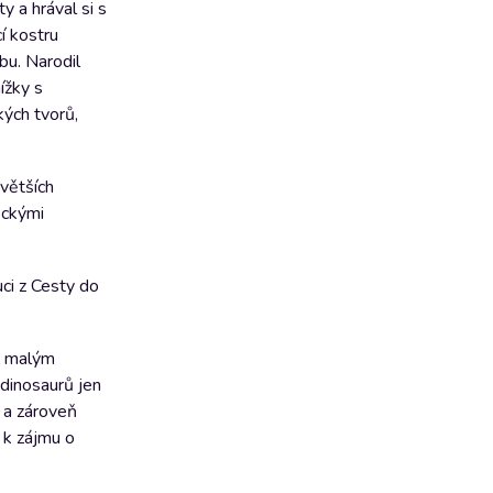
y a hrával si s
í kostru
bu. Narodil
ížky s
kých tvorů,
jvětších
eckými
ci z Cesty do
 s malým
 dinosaurů jen
u a zároveň
 k zájmu o