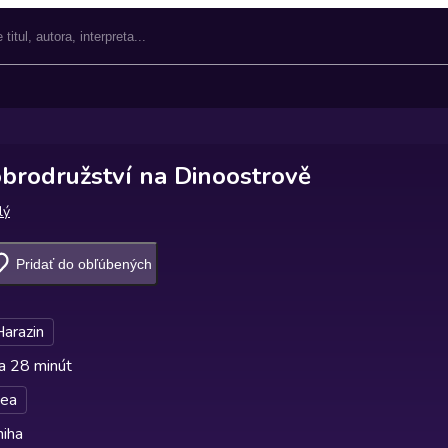
brodružství na Dinoostrově
lý
Pridať do obľúbených
Harazin
a 28 minút
sea
niha