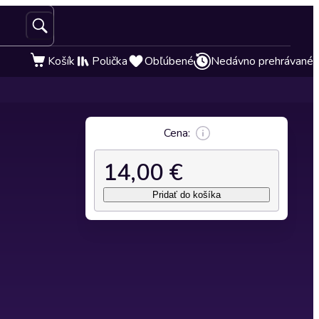
Košík
Polička
Obľúbené
Nedávno prehrávané
Cena:
14,00 €
Pridať do košíka