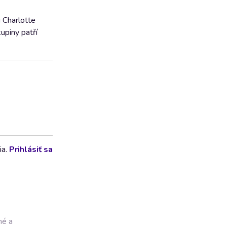
u Charlotte
upiny patří
ia.
Prihlásiť sa
né a