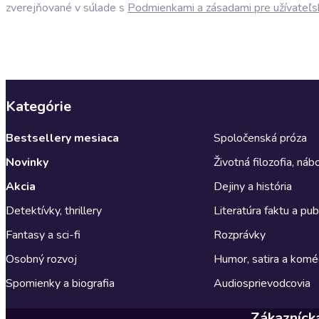
zverejňované v súlade s
Podmienkami a zásadami pre užívateľs
Kategórie
Bestsellery mesiaca
Spoločenská próza
Novinky
Životná filozofia, ná
Akcia
Dejiny a história
Detektívky, thrillery
Literatúra faktu a publ
Fantasy a sci-fi
Rozprávky
Osobný rozvoj
Humor, satira a komé
Spomienky a biografia
Audiosprievodcovia
Zákazníck