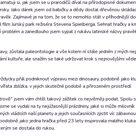
matuji si, jak jsem se u prarodičů díval na přírodopisné dokument
 roky. Jako dárek jsem od babičky a dědy dostal dřevěnou skládac
ravěk. Zajímavé je na tom, že se to nemohlo stát v příhodnější do
l film Jurský park režiséra Stevena Spielberga. Sehnat hračky a kn
dný problém a zanedlouho jsem sypal z rukávu latinské názvy pravě
avy, zůstala paleontologie a vše kolem ní stále jedním z mých ne
ární kultuře, ale snažím se také udržovat krok s nejnovějšími věd
vždycky přál podniknout výpravu mezi dinosaury, podobně jako klu
ířata zblízka, v jejich skutečné podobě a přirozeném prostředí.
trově" jsem vám chtěl takový zážitek co nejvěrněji podat. Spolu
sme se vydali na ty nejúžasnější prázdniny, jaké si může milovník
ných vládcích naší planety a jejich současnících zjistit víc zábavno
podobně jako jedna hračka před 23 lety inspirovala malého kluka
kterým se dostala do rukou.