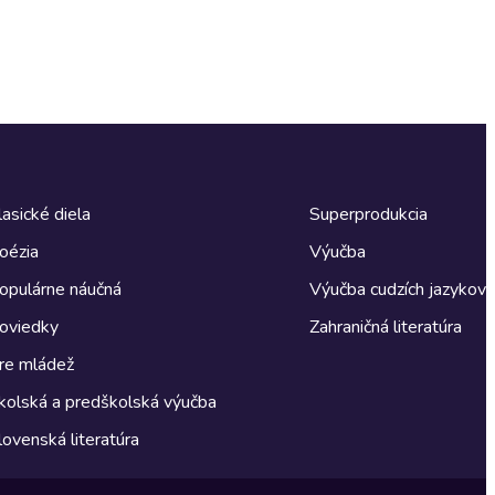
lasické diela
Superprodukcia
oézia
Výučba
opulárne náučná
Výučba cudzích jazykov
oviedky
Zahraničná literatúra
re mládež
kolská a predškolská výučba
lovenská literatúra