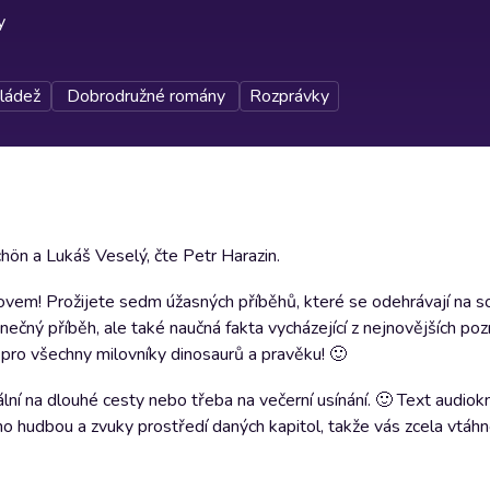
y
ládež
Dobrodružné romány
Rozprávky
chön a Lukáš Veselý, čte Petr Harazin.
em! Prožijete sedm úžasných příběhů, které se odehrávají na so
ečný příběh, ale také naučná fakta vycházející z nejnovějších po
ha pro všechny milovníky dinosaurů a pravěku! 🙂
ní na dlouhé cesty nebo třeba na večerní usínání. 🙂 Text audiokn
no hudbou a zvuky prostředí daných kapitol, takže vás zcela vtáhn