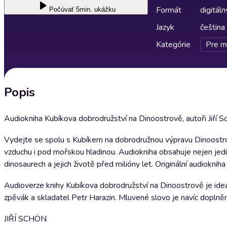
Formát
digitáln
Počúvať
5min. ukážku
Jazyk
čeština
Kategórie
Pre m
Popis
Audiokniha Kubíkova dobrodružství na Dinoostrově, autoři Jiří S
Vydejte se spolu s Kubíkem na dobrodružnou výpravu Dinoostrov
vzduchu i pod mořskou hladinou. Audiokniha obsahuje nejen jedin
dinosaurech a jejich životě před milióny let. Originální audiokni
Audioverze knihy Kubíkova dobrodružství na Dinoostrově je ideál
zpěvák a skladatel Petr Harazin. Mluvené slovo je navíc doplně
JIŘÍ SCHÖN