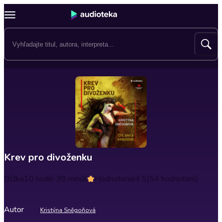
Krev pro divoženku
Dĺžka
10 hodín 38 minút
Hodnotenie
4.5
(54 hodnotení)
Autor
Kristýna Sněgoňová