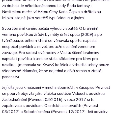
za druhou. Je několikanásobnou Lady Řádu fantasy i
Nositelkou meče, vítězkou Ceny Karla Čapka a držitelkou
Mloka, stejně jako soutěží typu Vidoucí a jiných.
Svou literární kariéru začala výhrou v soutěži O brahmíní
vemeno povídkou Zrůdy by měly držet spolu (2009) a po
tvůrčí pauze, během které se věnovala sportu, napsala
nespočet povídek a novel, protože ocenění vemenem
zavazuje. Pro radost své rodiny z Vaultu šílené brahmíny
napsala i povídku, která se stala základem pro Krev pro
rusalku - jmenovala se Krvavý kožíšek a vzbudila tehdy pouze
všeobecné zklamání, že se nejedná o dívčí román o ztrátě
panenství.
Její díla jsou k nalezení v mnoha sbornících, v časopisu Pevnost
se poprvé objevila jako vítězka soutěže Vidoucí s povídkou
Zadostiučinění (Pevnost 03/2015), v roce 2017 si to
zopakovala s povídkami O snílcích a snovačích (Pevnost
03/2017) a Sobotní směna (Pevnost 12/2017). Její povídky