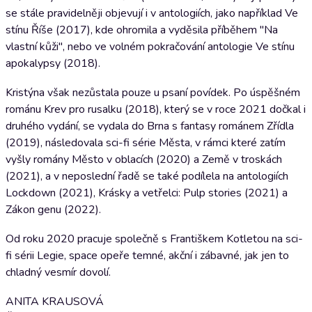
se stále pravidelněji objevují i v antologiích, jako například Ve
stínu Říše (2017), kde ohromila a vyděsila příběhem "Na
vlastní kůži", nebo ve volném pokračování antologie Ve stínu
apokalypsy (2018).
Kristýna však nezůstala pouze u psaní povídek. Po úspěšném
románu Krev pro rusalku (2018), který se v roce 2021 dočkal i
druhého vydání, se vydala do Brna s fantasy románem Zřídla
(2019), následovala sci-fi série Města, v rámci které zatím
vyšly romány Město v oblacích (2020) a Země v troskách
(2021), a v neposlední řadě se také podílela na antologiích
Lockdown (2021), Krásky a vetřelci: Pulp stories (2021) a
Zákon genu (2022).
Od roku 2020 pracuje společně s Františkem Kotletou na sci-
fi sérii Legie, space opeře temné, akční i zábavné, jak jen to
chladný vesmír dovolí.
ANITA KRAUSOVÁ