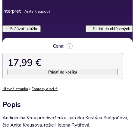
Interpret
Anita Krausová
Počúvať ukážku
Pridať do obľúbených
Cena:
17,99 €
Pridať do košíka
Hlavná stránka
Fantasy a sci-fi
Popis
Audiokniha Krev pro divoženku, autorka Kristýna Sněgoňová,
čte Anita Krausová, režie Helena Rytířová.