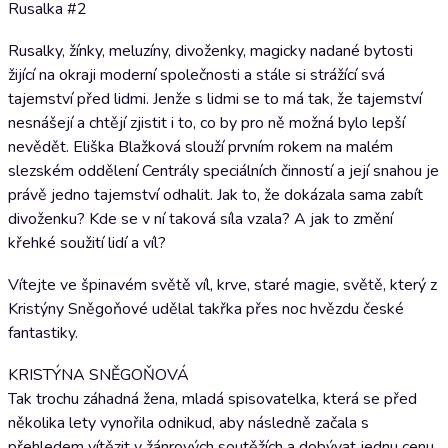
Rusalka #2
Rusalky, žínky, meluzíny, divoženky, magicky nadané bytosti
žijící na okraji moderní společnosti a stále si strážící svá
tajemství před lidmi. Jenže s lidmi se to má tak, že tajemství
nesnášejí a chtějí zjistit i to, co by pro ně možná bylo lepší
nevědět. Eliška Blažková slouží prvním rokem na malém
slezském oddělení Centrály speciálních činností a její snahou je
právě jedno tajemství odhalit. Jak to, že dokázala sama zabít
divoženku? Kde se v ní taková síla vzala? A jak to změní
křehké soužití lidí a víl?
Vítejte ve špinavém světě víl, krve, staré magie, světě, který z
Kristýny Sněgoňové udělal takřka přes noc hvězdu české
fantastiky.
KRISTÝNA SNĚGOŇOVÁ
Tak trochu záhadná žena, mladá spisovatelka, která se před
několika lety vynořila odnikud, aby následně začala s
přehledem vítězit v žánrových soutěžích a dobývat jednu cenu