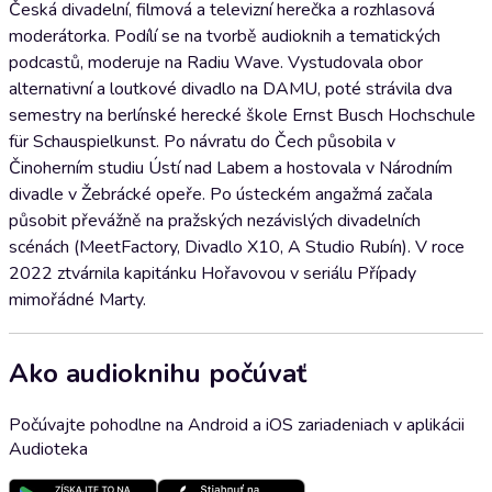
Česká divadelní, filmová a televizní herečka a rozhlasová
moderátorka. Podílí se na tvorbě audioknih a tematických
podcastů, moderuje na Radiu Wave. Vystudovala obor
alternativní a loutkové divadlo na DAMU, poté strávila dva
semestry na berlínské herecké škole Ernst Busch Hochschule
für Schauspielkunst. Po návratu do Čech působila v
Činoherním studiu Ústí nad Labem a hostovala v Národním
divadle v Žebrácké opeře. Po ústeckém angažmá začala
působit převážně na pražských nezávislých divadelních
scénách (MeetFactory, Divadlo X10, A Studio Rubín). V roce
2022 ztvárnila kapitánku Hořavovou v seriálu Případy
mimořádné Marty.
Ako audioknihu počúvať
Počúvajte pohodlne na Android a iOS zariadeniach v aplikácii
Audioteka