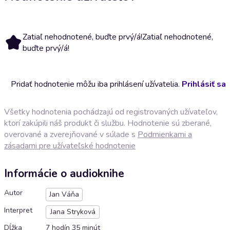
Zatiaľ nehodnotené, buďte prvý/á!
Zatiaľ nehodnotené,
buďte prvý/á!
Pridať hodnotenie môžu iba prihlásení užívatelia.
Prihlásiť sa
Všetky hodnotenia pochádzajú od registrovaných užívateľov,
ktorí zakúpili náš produkt či službu. Hodnotenie sú zberané,
overované a zverejňované v súlade s
Podmienkami a
zásadami pre užívateľské hodnotenie
Informácie o audioknihe
Autor
Jan Váňa
Interpret
Jana Stryková
Dĺžka
7 hodín 35 minút