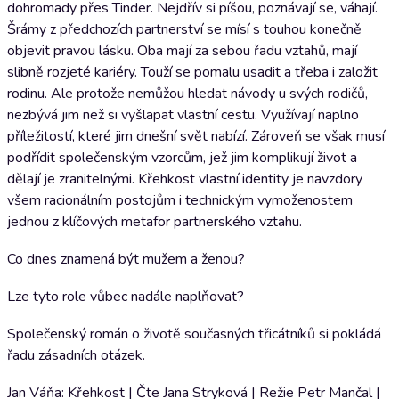
dohromady přes Tinder. Nejdřív si píšou, poznávají se, váhají.
Šrámy z předchozích partnerství se mísí s touhou konečně
objevit pravou lásku. Oba mají za sebou řadu vztahů, mají
slibně rozjeté kariéry. Touží se pomalu usadit a třeba i založit
rodinu. Ale protože nemůžou hledat návody u svých rodičů,
nezbývá jim než si vyšlapat vlastní cestu. Využívají naplno
příležitostí, které jim dnešní svět nabízí. Zároveň se však musí
podřídit společenským vzorcům, jež jim komplikují život a
dělají je zranitelnými. Křehkost vlastní identity je navzdory
všem racionálním postojům i technickým vymoženostem
jednou z klíčových metafor partnerského vztahu.
Co dnes znamená být mužem a ženou?
Lze tyto role vůbec nadále naplňovat?
Společenský román o životě současných třicátníků si pokládá
řadu zásadních otázek.
Jan Váňa: Křehkost | Čte Jana Stryková | Režie Petr Mančal |