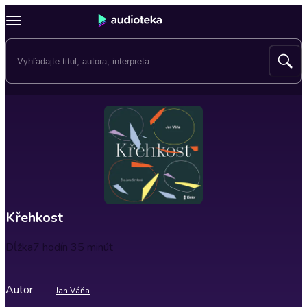
Křehkost
Dĺžka
7 hodín 35 minút
Autor
Jan Váňa