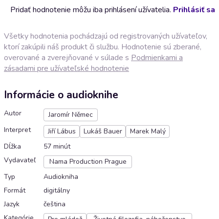
Pridať hodnotenie môžu iba prihlásení užívatelia.
Prihlásiť sa
Všetky hodnotenia pochádzajú od registrovaných užívateľov,
ktorí zakúpili náš produkt či službu. Hodnotenie sú zberané,
overované a zverejňované v súlade s
Podmienkami a
zásadami pre užívateľské hodnotenie
Informácie o audioknihe
Autor
Jaromír Němec
Interpret
Jiří Lábus
Lukáš Bauer
Marek Malý
Dĺžka
57 minút
Vydavateľ
Nama Production Prague
Typ
Audiokniha
Formát
digitálny
Jazyk
čeština
Kategórie