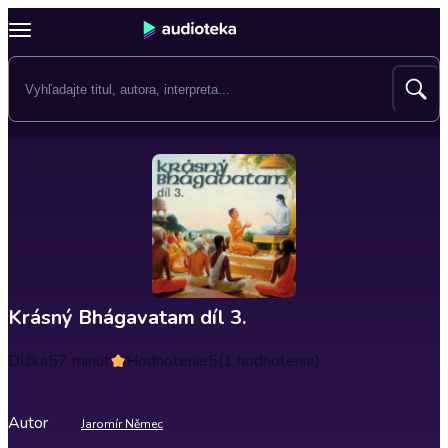
Krásný Bhágavatam díl 3.
Dĺžka
57 minút
Hodnotenie
5
(1 hodnotenie)
Autor
Jaromír Němec