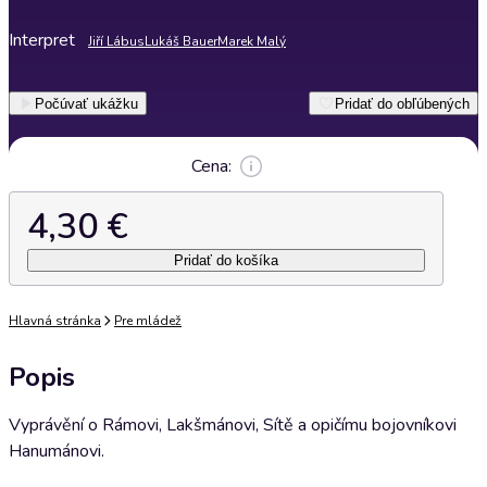
Interpret
Jiří Lábus
Lukáš Bauer
Marek Malý
Počúvať ukážku
Pridať do obľúbených
Cena:
4,30 €
Pridať do košíka
Hlavná stránka
Pre mládež
Popis
Vyprávění o Rámovi, Lakšmánovi, Sítě a opičímu bojovníkovi
Hanumánovi.