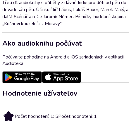
Třetí díl audioknihy s příběhy z dávné Indie pro děti od pěti do
devadesáti pěti. Účinkují Jiří Lábus, Lukáš Bauer, Marek Malý, a
další. Scénář a režie Jaromír Němec. Písničky: hudební skupina
„Krišnovi kouzelníci z Moravy”.
Ako audioknihu počúvať
Počúvajte pohodlne na Android a iOS zariadeniach v aplikácii
Audioteka
Hodnotenie užívateľov
5
Počet hodnotení: 1: 5
Počet hodnotení: 1