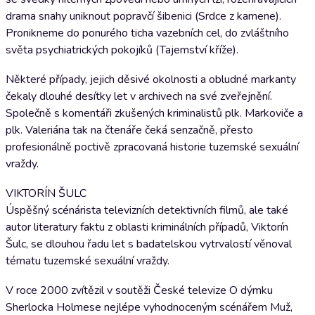
drama snahy uniknout popravčí šibenici (Srdce z kamene).
Pronikneme do ponurého ticha vazebních cel, do zvláštního
světa psychiatrických pokojíků (Tajemství kříže).
Některé případy, jejich děsivé okolnosti a obludné markanty
čekaly dlouhé desítky let v archivech na své zveřejnění.
Společně s komentáři zkušených kriminalistů plk. Markoviče a
plk. Valeriána tak na čtenáře čeká senzačně, přesto
profesionálně poctivě zpracovaná historie tuzemské sexuální
vraždy.
VIKTORÍN ŠULC
Úspěšný scénárista televizních detektivních filmů, ale také
autor literatury faktu z oblasti kriminálních případů, Viktorín
Šulc, se dlouhou řadu let s badatelskou vytrvalostí věnoval
tématu tuzemské sexuální vraždy.
V roce 2000 zvítězil v soutěži České televize O dýmku
Sherlocka Holmese nejlépe vyhodnoceným scénářem Muž,