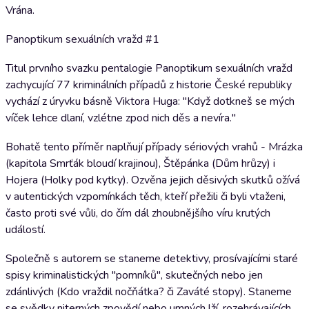
Vrána.
Panoptikum sexuálních vražd #1
Titul prvního svazku pentalogie Panoptikum sexuálních vražd
zachycující 77 kriminálních případů z historie České republiky
vychází z úryvku básně Viktora Huga: "Když dotkneš se mých
víček lehce dlaní, vzlétne zpod nich děs a nevíra."
Bohatě tento příměr naplňují případy sériových vrahů - Mrázka
(kapitola Smrťák bloudí krajinou), Štěpánka (Dům hrůzy) i
Hojera (Holky pod kytky). Ozvěna jejich děsivých skutků ožívá
v autentických vzpomínkách těch, kteří přežili či byli vtaženi,
často proti své vůli, do čím dál zhoubnějšího víru krutých
událostí.
Společně s autorem se staneme detektivy, prosívajícími staré
spisy kriminalistických "pomníků", skutečných nebo jen
zdánlivých (Kdo vraždil nočňátka? či Zaváté stopy). Staneme
se svědky niterných zpovědí nebo umných lží, rozehrávajících