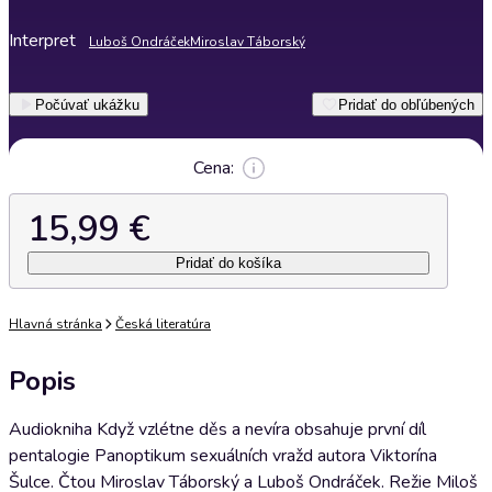
Interpret
Luboš Ondráček
Miroslav Táborský
Počúvať ukážku
Pridať do obľúbených
Cena:
15,99 €
Pridať do košíka
Hlavná stránka
Česká literatúra
Popis
Audiokniha Když vzlétne děs a nevíra obsahuje první díl
pentalogie Panoptikum sexuálních vražd autora Viktorína
Šulce. Čtou Miroslav Táborský a Luboš Ondráček. Režie Miloš