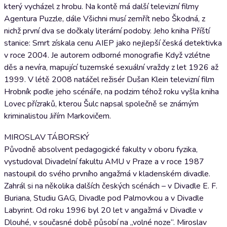
který vycházel z hrobu. Na kontě má další televizní filmy
Agentura Puzzle, dále Všichni musí zemřít nebo Škodná, z
nichž první dva se dočkaly literární podoby. Jeho kniha Příští
stanice: Smrt získala cenu AIEP jako nejlepší česká detektivka
v roce 2004. Je autorem odborné monografie Když vzlétne
děs a nevíra, mapující tuzemské sexuální vraždy z let 1926 až
1999. V létě 2008 natáčel režisér Dušan Klein televizní film
Hrobník podle jeho scénáře, na podzim téhož roku vyšla kniha
Lovec přízraků, kterou Šulc napsal společně se známým
kriminalistou Jiřím Markovičem.
MIROSLAV TÁBORSKÝ
Původně absolvent pedagogické fakulty v oboru fyzika,
vystudoval Divadelní fakultu AMU v Praze a v roce 1987
nastoupil do svého prvního angažmá v kladenském divadle.
Zahrál si na několika dalších českých scénách – v Divadle E. F.
Buriana, Studiu GAG, Divadle pod Palmovkou a v Divadle
Labyrint. Od roku 1996 byl 20 let v angažmá v Divadle v
Dlouhé, v současné době působí na „volné noze“. Miroslav