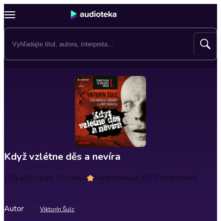
Když vzlétne děs a nevíra
Dĺžka
18 hodín 10 minút
Hodnotenie
4.8
(77 hodnotení)
Autor
Viktorín Šulc