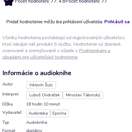
Počet hodnotení: 77: 4.8
Počet hodnotení: 77
Pridať hodnotenie môžu iba prihlásení užívatelia.
Prihlásiť sa
Všetky hodnotenia pochádzajú od registrovaných užívateľov,
ktorí zakúpili náš produkt či službu. Hodnotenie sú zberané,
overované a zverejňované v súlade s
Podmienkami a
zásadami pre užívateľské hodnotenie
Informácie o audioknihe
Autor
Viktorín Šulc
Interpret
Luboš Ondráček
Miroslav Táborský
Dĺžka
18 hodín 10 minút
Vydavateľ
Audioteka
Epocha
Typ
Audiokniha
Formát
digitálny