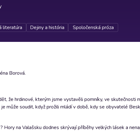
y
 literatúra
Dejiny a história
Spoločenská próza
léna Borová.
dět, že hrdinové, kterým jsme vystavěli pomníky, ve skutečnosti
 kdo je může soudit, když prožili mládí v době, kdy se obyvatelé Besk
i? Hory na Valašsku dodnes skrývají příběhy velkých lásek a nen