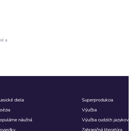
né a
lasické diela
Superprodukcia
oézia
Výučba
opulárne náučná
Výučba cudzích jazykov
oviedky
Zahraničná literatúra