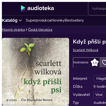
Superprodukcia
Novinky
Bestsellery
Katalóg
Hlavná stránka
Česká literatúra
Když přišli p
Scarlett Wilková
Hodnotenie
4,9
Interpret
Magda
Dĺžka
9 hodín
Vydavateľ
Voxi
Typ
Audiok