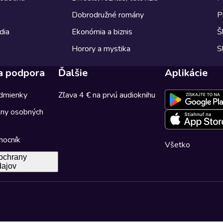
Dobrodružné romány
P
dia
Ekonómia a biznis
Š
Horory a mystika
S
a podpora
Ďalšie
Aplikácie
dmienky
Zľava 4 € na prvú audioknihu
any osobných
mocník
Všetko
ochrany
dajov