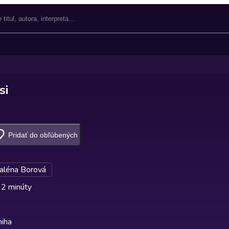
si
Pridať do obľúbených
léna Borová
 2 minúty
niha