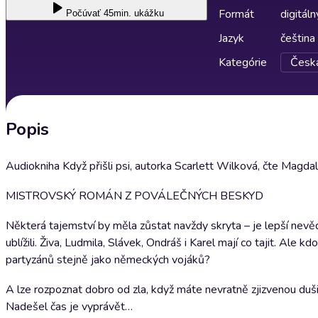
Formát
digitáln
Počúvať
45min. ukážku
Jazyk
čeština
Kategórie
Česká
Popis
Audiokniha Když přišli psi, autorka Scarlett Wilková, čte Magda
MISTROVSKÝ ROMÁN Z POVÁLEČNÝCH BESKYD
Některá tajemství by měla zůstat navždy skryta – je lepší nevě
ublížili. Živa, Ludmila, Slávek, Ondráš i Karel mají co tajit. Ale
partyzánů stejně jako německých vojáků?
A lze rozpoznat dobro od zla, když máte nevratně zjizvenou duš
Nadešel čas je vyprávět…