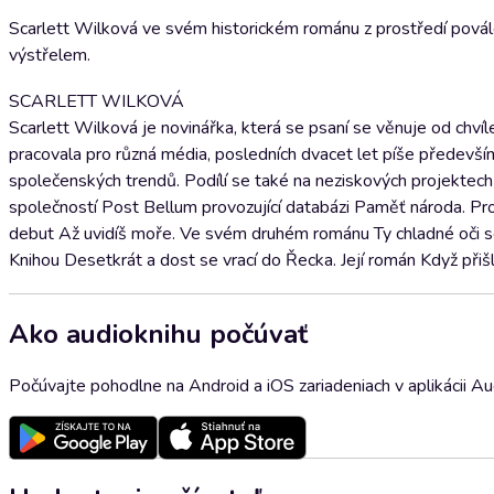
Scarlett Wilková ve svém historickém románu z prostředí povál
výstřelem.
SCARLETT WILKOVÁ
Scarlett Wilková je novinářka, která se psaní se věnuje od chv
pracovala pro různá média, posledních dvacet let píše předevš
společenských trendů. Podílí se také na neziskových projektech 
společností Post Bellum provozující databázi Paměť národa. Pr
debut Až uvidíš moře. Ve svém druhém románu Ty chladné oči s
Knihou Desetkrát a dost se vrací do Řecka. Její román Když přišl
Ako audioknihu počúvať
Počúvajte pohodlne na Android a iOS zariadeniach v aplikácii A