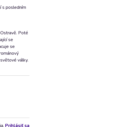
í s posledním
v Ostravě. Poté
jící se
acuje se
y románový
světové války.
ia.
Prihlásiť sa