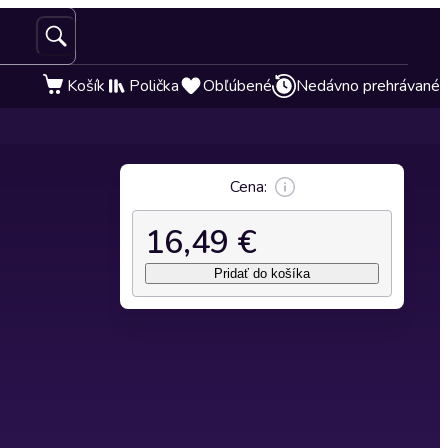
Košík
Polička
Obľúbené
Nedávno prehrávané
Cena:
16,49 €
Pridať do košíka