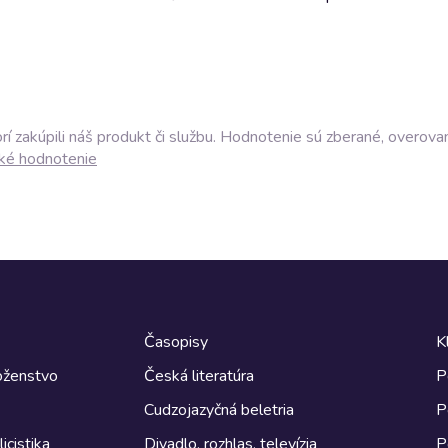
í zakúpili náš produkt či službu. Hodnotenie sú zberané, overova
ké hodnotenie
Časopisy
K
boženstvo
Česká literatúra
P
Cudzojazyčná beletria
P
icistika
Divadlo, rozhlas, televízia
P