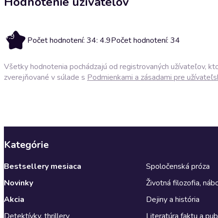
Hodnotenie užívateľov
4.9
Počet hodnotení: 34: 4.9
Počet hodnotení: 34
Všetky hodnotenia pochádzajú od registrovaných užívateľov, ktor
zverejňované v súlade s
Podmienkami a zásadami pre užívateľs
Kategórie
Bestsellery mesiaca
Spoločenská próza
Novinky
Životná filozofia, ná
Akcia
Dejiny a história
Detektívky, thrillery
Literatúra faktu a publ