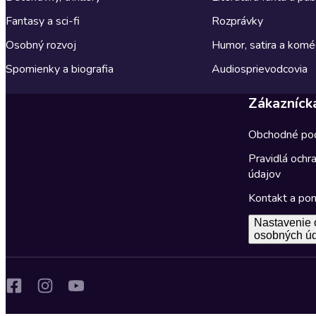
Fantasy a sci-fi
Rozprávky
Osobný rozvoj
Humor, satira a komé
Spomienky a biografia
Audiosprievodcovia
Zákazníck
Obchodné po
Pravidlá ochr
údajov
Kontakt a po
Nastavenie 
osobných ú