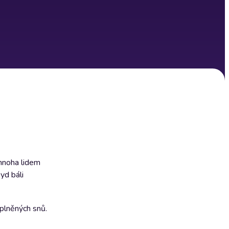
 mnoha lidem
yd báli
aplněných snů.