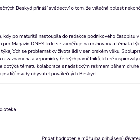
ečných Beskyd přináší svědectví o tom, že válečná bolest nekonč
íle, kdy po maturitě nastoupila do redakce podnikového časopisu 
ím pro Magazín DNES, kde se zaměřuje na rozhovory a témata týka
týkajících se problematiky života lidí v seniorském věku. Spolupr
o ni zaznamenala vzpomínky řeckých pamětníků, které inspiroval
e dotýká tématu kolaborace s nacistickým režimem během druhé 
i psi líčí osudy obyvatel poválečných Beskyd.
udioteka
Pridať hodnotenie môžu iba prihlásení užívatel