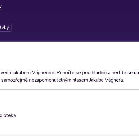
y
ávky
luvená Jakubem Vágnerem. Ponořte se pod hladinu a nechte se u
a samozřejmě nezapomenutelným hlasem Jakuba Vágnera.
udioteka