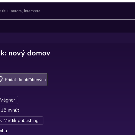
ík: nový domov
Pridať do obľúbených
 Vágner
 18 minút
k Metlík publishing
niha