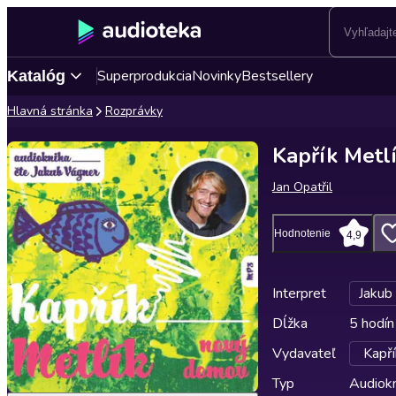
Superprodukcia
Novinky
Bestsellery
Katalóg
Hlavná stránka
Rozprávky
Kapřík Metl
Jan Opatřil
Hodnotenie
4,9
Interpret
Jakub
Dĺžka
5 hodín
Vydavateľ
Kapří
Typ
Audiok