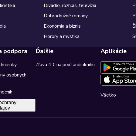
icistika
Divadlo, rozhlas, televízia
P
Dobrodružné romány
P
dia
Ekonómia a biznis
Š
Horory a mystika
S
a podpora
Ďalšie
Aplikácie
dmienky
Zľava 4 € na prvú audioknihu
any osobných
mocník
Všetko
ochrany
dajov