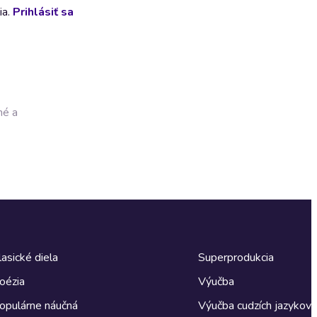
ia.
Prihlásiť sa
né a
lasické diela
Superprodukcia
oézia
Výučba
opulárne náučná
Výučba cudzích jazykov