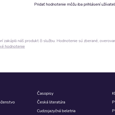
Pridať hodnotenie môžu iba prihlásení užívatel
í zakúpili náš produkt či službu. Hodnotenie sú zberané, overova
ké hodnotenie
Časopisy
K
boženstvo
Česká literatúra
P
Cudzojazyčná beletria
P