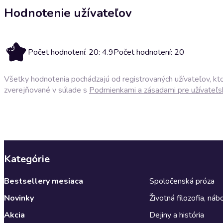
Hodnotenie užívateľov
4.9
Počet hodnotení: 20: 4.9
Počet hodnotení: 20
Všetky hodnotenia pochádzajú od registrovaných užívateľov, ktor
zverejňované v súlade s
Podmienkami a zásadami pre užívateľs
Kategórie
Bestsellery mesiaca
Spoločenská próza
Novinky
Životná filozofia, ná
Akcia
Dejiny a história