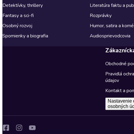
Detektívky, thrillery
Literatúra faktu a publ
Fantasy a sci-fi
Rozprávky
Osobný rozvoj
Humor, satira a komé
Spomienky a biografia
Audiosprievodcovia
Zákazníck
Obchodné po
Pravidlá ochr
údajov
Kontakt a po
Nastavenie 
osobných ú