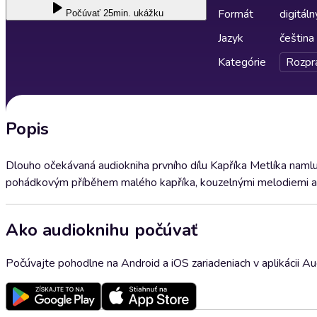
Formát
digitáln
Počúvať
25min. ukážku
Jazyk
čeština
Kategórie
Rozpr
Popis
Dlouho očekávaná audiokniha prvního dílu Kapříka Metlíka nam
pohádkovým příběhem malého kapříka, kouzelnými melodiemi 
Ako audioknihu počúvať
Počúvajte pohodlne na Android a iOS zariadeniach v aplikácii A