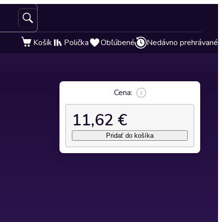
Košík
Polička
Obľúbené
Nedávno prehrávané
Cena:
11,62 €
Pridať do košíka