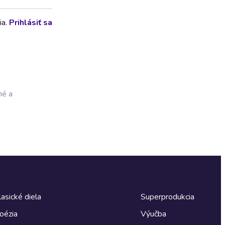
ia.
Prihlásiť sa
né a
lasické diela
Superprodukcia
oézia
Výučba