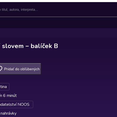
 slovem – balíček B
Pridať do obľúbených
utina
n 6 minút
adatelství NOOS
 nahrávky