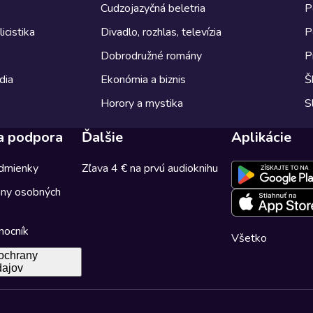
Cudzojazyčná beletria
P
icistika
Divadlo, rozhlas, televízia
P
Dobrodružné romány
P
dia
Ekonómia a biznis
Š
Horory a mystika
S
a podpora
Ďalšie
Aplikácie
dmienky
Zľava 4 € na prvú audioknihu
any osobných
mocník
Všetko
ochrany
dajov