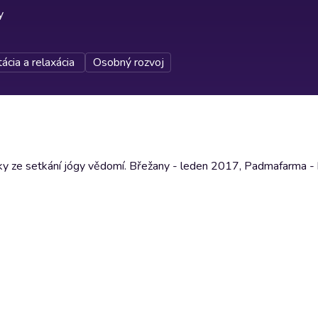
y
ácia a relaxácia
Osobný rozvoj
vky ze setkání jógy vědomí. Břežany - leden 2017, Padmafarma 