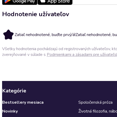
Hodnotenie užívateľov
Zatiaľ nehodnotené, buďte prvý/á!
Zatiaľ nehodnotené, bu
Všetky hodnotenia pochádzajú od registrovaných užívateľov, ktor
zverejňované v súlade s
Podmienkami a zásadami pre užívateľs
Kategórie
Bestsellery mesiaca
Spoločenská próza
Novinky
Životná filozofia, ná