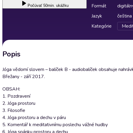
Formát
digitáln
Počúvať
50min. ukážku
Jazyk
čeština
Kategórie
Medit
Popis
Jóga vědomí slovem – balíček B - audiobalíček obsahuje nahrá
Břežany - září 2017.
OBSAH:
1. Pozdravení
2. Jóga prostoru
3. Filosofie
4. Jóga prostoru a dechu v páru
5. Komentář k meditativnímu poslechu vážné hudby
6. Jóga spánku prostoru a dechu