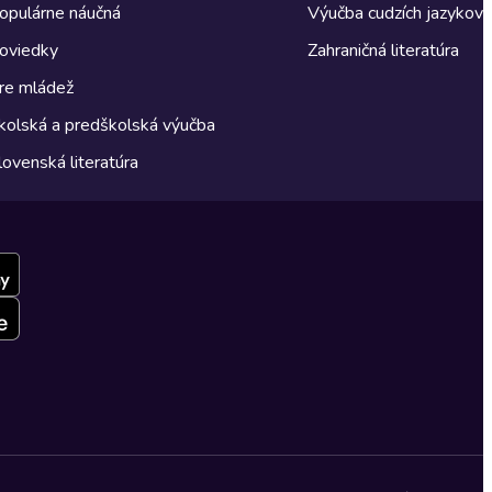
opulárne náučná
Výučba cudzích jazykov
oviedky
Zahraničná literatúra
re mládež
kolská a predškolská výučba
lovenská literatúra