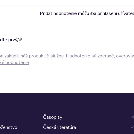
Pridať hodnotenie môžu iba prihlásení užívatel
ďte prvý/á!
í zakúpili náš produkt či službu. Hodnotenie sú zberané, overova
ké hodnotenie
Časopisy
K
boženstvo
Česká literatúra
P