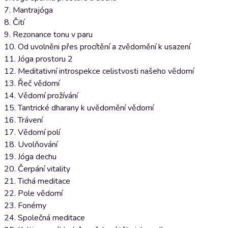
7. Mantrajóga
8. Čití
9. Rezonance tonu v paru
10. Od uvolněni přes procítění a zvědomění k usazení
11. Jóga prostoru 2
12. Meditativní introspekce celistvosti našeho vědomí
13. Řeč vědomí
14. Vědomí prožívání
15. Tantrické dharany k uvědomění vědomí
16. Trávení
17. Vědomí polí
18. Uvolňování
19. Jóga dechu
20. Čerpání vitality
21. Tichá meditace
22. Pole vědomí
23. Fonémy
24. Společná meditace