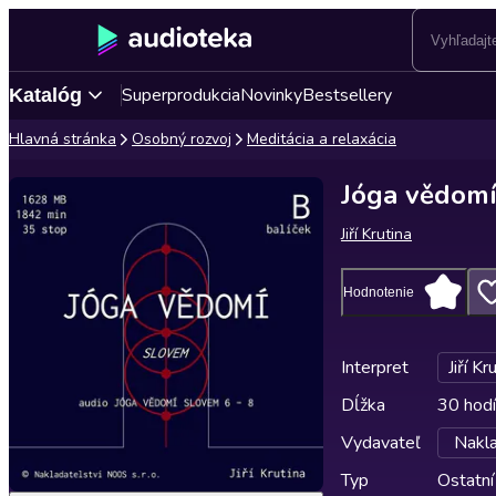
Superprodukcia
Novinky
Bestsellery
Katalóg
Hlavná stránka
Osobný rozvoj
Meditácia a relaxácia
Jóga vědomí
Jiří Krutina
Hodnotenie
Interpret
Jiří Kr
Dĺžka
30 hodí
Vydavateľ
Nakl
Typ
Ostatní