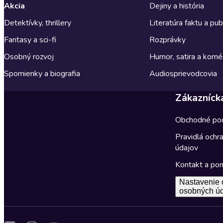
Akcia
Dejiny a história
Detektívky, thrillery
Literatúra faktu a publ
Fantasy a sci-fi
Rozprávky
Osobný rozvoj
Humor, satira a komé
Spomienky a biografia
Audiosprievodcovia
Zákazníck
Obchodné po
Pravidlá ochr
údajov
Kontakt a po
Nastavenie 
osobných ú