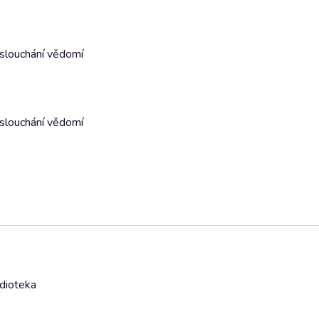
aslouchání vědomí
aslouchání vědomí
udioteka