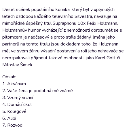
Deset scének populárního komika, který byl v uplynulých
letech ozdobou každého televizního Silvestra, navazuje na
mimořádně úspěšný titul Supraphonu 10x Felix Holzmann.
Holzmannův humor vycházející z nemožnosti dorozumět se s
pitomcem je nadčasový a proto stále žádaný. Jména jeho
partnerů na tomto titulu jsou dokladem toho, že Holzmann
měl ve svém žánru výsadní postavení a roli jeho nahravače se
nerozpakovali přijmout takové osobnosti, jako Karel Gott či
Miloslav Šimek.
Obsah:
1. Akvárium
2. Vaše žena je podobná mé známé
3. Vzorný vrchní
4. Domácí úkol
5. Kolegové
6. Alibi
7. Rozvod