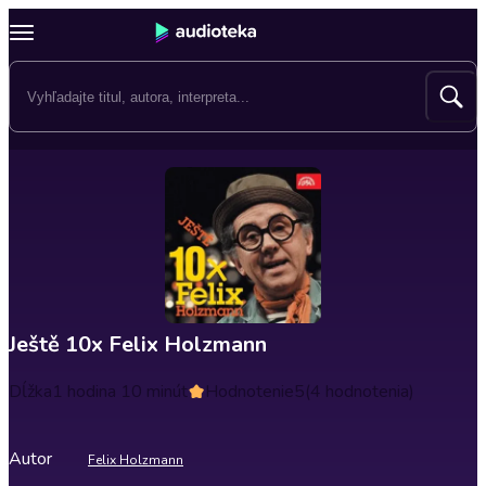
Ještě 10x Felix Holzmann
Dĺžka
1 hodina 10 minút
Hodnotenie
5
(4 hodnotenia)
Autor
Felix Holzmann