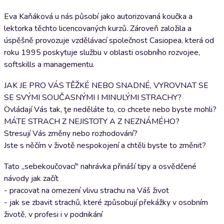
Eva Kaňáková u nás působí jako autorizovaná koučka a
lektorka těchto licencovaných kurzů. Zároveň založila a
úspěšně provozuje vzdělávací společnost Casiopea, která od
roku 1995 poskytuje službu v oblasti osobního rozvojee,
softskills a managementu.
JAK JE PRO VÁS TĚŽKÉ NEBO SNADNÉ, VYROVNAT SE
SE SVÝMI SOUČASNÝMI I MINULÝMI STRACHY?
Ovládají Vás tak, ţe neděláte to, co chcete nebo byste mohli?
MÁTE STRACH Z NEJISTOTY A Z NEZNÁMÉHO?
Stresují Vás změny nebo rozhodování?
Jste s něčím v životě nespokojení a chtěli byste to změnit?
Tato „sebekoučovací" nahrávka přináší tipy a osvědčené
návody jak začít
- pracovat na omezení vlivu strachu na Váš život
- jak se zbavit strachů, které způsobují překážky v osobním
životě, v profesi i v podnikání