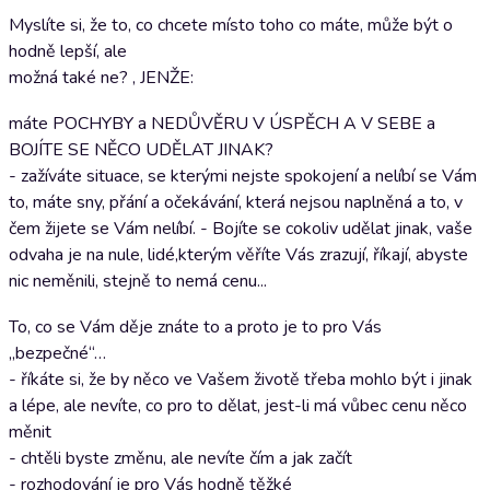
Myslíte si, že to, co chcete místo toho co máte, může být o
hodně lepší, ale
možná také ne? , JENŽE:
máte POCHYBY a NEDŮVĚRU V ÚSPĚCH A V SEBE a
BOJÍTE SE NĚCO UDĚLAT JINAK?
- zažíváte situace, se kterými nejste spokojení a nelíbí se Vám
to, máte sny, přání a očekávání, která nejsou naplněná a to, v
čem žijete se Vám nelíbí. - Bojíte se cokoliv udělat jinak, vaše
odvaha je na nule, lidé,kterým věříte Vás zrazují, říkají, abyste
nic neměnili, stejně to nemá cenu...
To, co se Vám děje znáte to a proto je to pro Vás
„bezpečné“…
- říkáte si, že by něco ve Vašem životě třeba mohlo být i jinak
a lépe, ale nevíte, co pro to dělat, jest-li má vůbec cenu něco
měnit
- chtěli byste změnu, ale nevíte čím a jak začít
- rozhodování je pro Vás hodně těžké