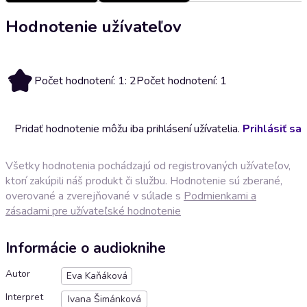
Hodnotenie užívateľov
2
Počet hodnotení: 1: 2
Počet hodnotení: 1
Pridať hodnotenie môžu iba prihlásení užívatelia.
Prihlásiť sa
Všetky hodnotenia pochádzajú od registrovaných užívateľov,
ktorí zakúpili náš produkt či službu. Hodnotenie sú zberané,
overované a zverejňované v súlade s
Podmienkami a
zásadami pre užívateľské hodnotenie
Informácie o audioknihe
Autor
Eva Kaňáková
Interpret
Ivana Šimánková