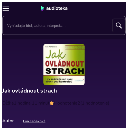
Jak ovládnout strach
Dĺžka
1 hodina 11 minút
Hodnotenie
2
(1 hodnotenie)
Autor
Eva Kaňáková