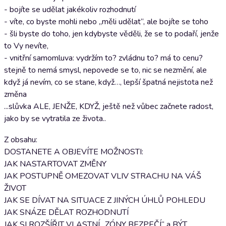
- bojíte se udělat jakékoliv rozhodnutí
- víte, co byste mohli nebo „měli udělat“, ale bojíte se toho
- šli byste do toho, jen kdybyste věděli, že se to podaří, jenže
to Vy nevíte,
- vnitřní samomluva: vydržím to? zvládnu to? má to cenu?
stejně to nemá smysl, nepovede se to, nic se nezmění, ale
když já nevím, co se stane, když…, lepší špatná nejistota než
změna
...slůvka ALE, JENŽE, KDYŽ, ještě než vůbec začnete radost,
jako by se vytratila ze života..
Z obsahu:
DOSTANETE A OBJEVÍTE MOŽNOSTI:
JAK NASTARTOVAT ZMĚNY
JAK POSTUPNĚ OMEZOVAT VLIV STRACHU NA VÁŠ
ŽIVOT
JAK SE DÍVAT NA SITUACE Z JINÝCH ÚHLŮ POHLEDU
JAK SNÁZE DĚLAT ROZHODNUTÍ
JAK SI ROZŠÍŘIT VLASTNÍ „ZÓNY BEZPEČÍ“ a BÝT