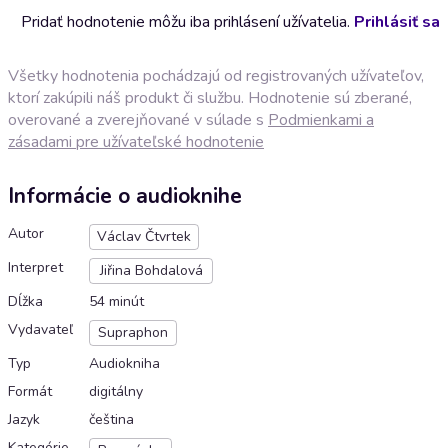
Pridať hodnotenie môžu iba prihlásení užívatelia.
Prihlásiť sa
Všetky hodnotenia pochádzajú od registrovaných užívateľov,
ktorí zakúpili náš produkt či službu. Hodnotenie sú zberané,
overované a zverejňované v súlade s
Podmienkami a
zásadami pre užívateľské hodnotenie
Informácie o audioknihe
Autor
Václav Čtvrtek
Interpret
Jiřina Bohdalová
Dĺžka
54 minút
Vydavateľ
Supraphon
Typ
Audiokniha
Formát
digitálny
Jazyk
čeština
Kategórie