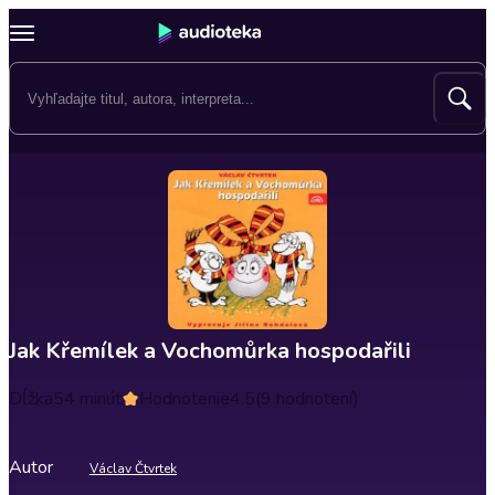
Jak Křemílek a Vochomůrka hospodařili
Dĺžka
54 minút
Hodnotenie
4.5
(9 hodnotení)
Autor
Václav Čtvrtek