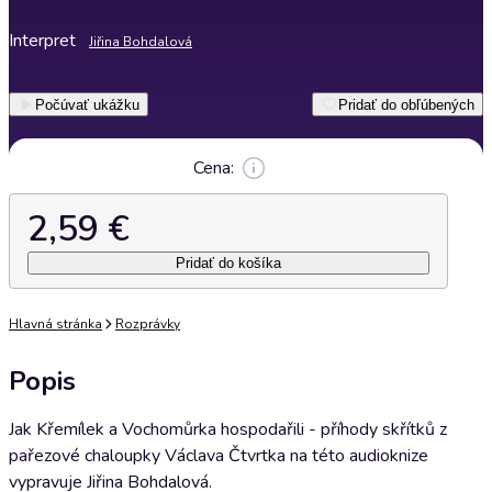
Interpret
Jiřina Bohdalová
Počúvať ukážku
Pridať do obľúbených
Cena:
2,59 €
Pridať do košíka
Hlavná stránka
Rozprávky
Popis
Jak Křemílek a Vochomůrka hospodařili - příhody skřítků z
pařezové chaloupky Václava Čtvrtka na této audioknize
vypravuje Jiřina Bohdalová.