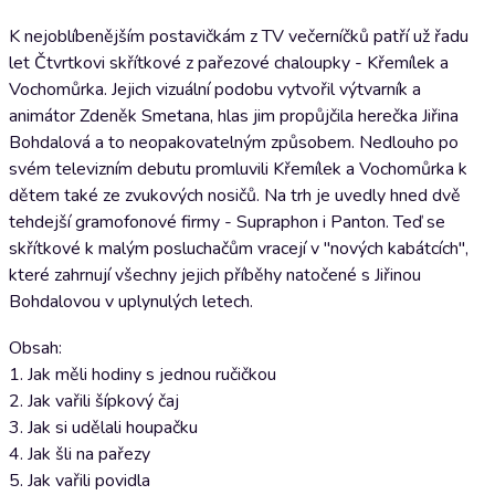
K nejoblíbenějším postavičkám z TV večerníčků patří už řadu
let Čtvrtkovi skřítkové z pařezové chaloupky - Křemílek a
Vochomůrka. Jejich vizuální podobu vytvořil výtvarník a
animátor Zdeněk Smetana, hlas jim propůjčila herečka Jiřina
Bohdalová a to neopakovatelným způsobem. Nedlouho po
svém televizním debutu promluvili Křemílek a Vochomůrka k
dětem také ze zvukových nosičů. Na trh je uvedly hned dvě
tehdejší gramofonové firmy - Supraphon i Panton. Teď se
skřítkové k malým posluchačům vracejí v "nových kabátcích",
které zahrnují všechny jejich příběhy natočené s Jiřinou
Bohdalovou v uplynulých letech.
Obsah:
1. Jak měli hodiny s jednou ručičkou
2. Jak vařili šípkový čaj
3. Jak si udělali houpačku
4. Jak šli na pařezy
5. Jak vařili povidla