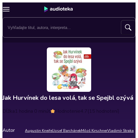
Jak Hurvínek do lesa volá, tak se Spejbl ozývá
Dĺžka
1 hodina 0 minút
Hodnotenie
4.7
(15 hodnotení)
Autor
Augustin Kneifel
Josef Barchánek
Miloš Kirschner
Vladimír Straka