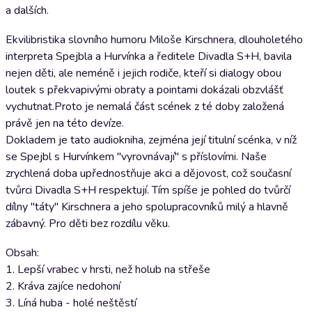
a dalších.
Ekvilibristika slovního humoru Miloše Kirschnera, dlouholetého
interpreta Spejbla a Hurvínka a ředitele Divadla S+H, bavila
nejen děti, ale neméně i jejich rodiče, kteří si dialogy obou
loutek s překvapivými obraty a pointami dokázali obzvlášť
vychutnat.Proto je nemalá část scének z té doby založená
právě jen na této devíze.
Dokladem je tato audiokniha, zejména její titulní scénka, v níž
se Spejbl s Hurvínkem "vyrovnávají" s příslovími. Naše
zrychlená doba upřednostňuje akci a dějovost, což současní
tvůrci Divadla S+H respektují. Tím spíše je pohled do tvůrčí
dílny "táty" Kirschnera a jeho spolupracovníků milý a hlavně
zábavný. Pro děti bez rozdílu věku.
Obsah:
1. Lepší vrabec v hrsti, než holub na střeše
2. Kráva zajíce nedohoní
3. Líná huba - holé neštěstí