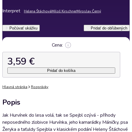
Interpret
Helena Štáchová
Miloš Kirschner
Miroslav Černý
Počúvať ukážku
Pridať do obľúbených
Cena:
3,59 €
Pridať do košíka
Hlavná stránka
Rozprávky
Popis
Jak Hurvínek do lesa volá, tak se Spejbl ozývá - příhody
neposedného zlobivce Hurvínka, jeho kamarádky Máničky, psa
Žeryka a taťuldy Spejbla v klasickém podání Heleny Štáchové