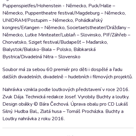
Puppenspielfes/Hohenstein - Německo, Puck/Halle –
Německo, Puppentheatre festival/Magdeburg – Německo,
UNIDRAM/Postupim – Německo, Pohádkařský
kongres/Erlangen – Německo, Societaetstheater/Drážďany –
Německo, Lutke Miniteater/Lublaň – Slovinsko, PIF/Záhřeb –
Chorvatsko, Sziget festival/Budapešť – Maďarsko,
Bialystok/Bialsko-Biala – Polsko, Bábkarská
Bystrica/Divadelná Nitra – Slovensko
Soubor má za sebou 60 premiér pro děti i dospělé a řadu
dalších divadelních, divadelně – hudebních i filmových projektů.
Nahrávka vznikla podle loutkových představení v roce 2016.
Zvuk Dája. Technická redakce Josef. Vyrobily Buchty a loutky.
Design obálky © Bára Čechová. Úprava obalu pro CD Lukáš
Silný. Hudba BaL, Zlatá husa – Tomáš Procházka. Buchty a
Loutky nahrávka z roku 2016.