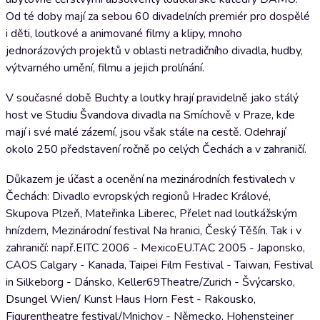
Od té doby mají za sebou 60 divadelních premiér pro dospělé
i děti, loutkové a animované filmy a klipy, mnoho
jednorázových projektů v oblasti netradičního divadla, hudby,
výtvarného umění, filmu a jejich prolínání.
V současné době Buchty a loutky hrají pravidelně jako stálý
host ve Studiu Švandova divadla na Smíchově v Praze, kde
mají i své malé zázemí, jsou však stále na cestě. Odehrají
okolo 250 představení ročně po celých Čechách a v zahraničí.
Důkazem je účast a ocenění na mezinárodních festivalech v
Čechách: Divadlo evropských regionů Hradec Králové,
Skupova Plzeň, Mateřinka Liberec, Přelet nad loutkážským
hnízdem, Mezinárodní festival Na hranici, Český Těšín. Tak i v
zahraničí: např.EITC 2006 - MexicoEU.TAC 2005 - Japonsko,
CAOS Calgary - Kanada, Taipei Film Festival - Taiwan, Festival
in Silkeborg - Dánsko, Keller69Theatre/Zurich - Švýcarsko,
Dsungel Wien/ Kunst Haus Horn Fest - Rakousko,
Figurentheatre festival/Mnichov - Německo, Hohensteiner