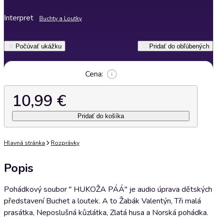
Interpret
Buchty a Loutky
Počúvať ukážku
Pridať do obľúbených
Cena:
10,99 €
Pridať do košíka
Hlavná stránka
Rozprávky
Popis
Pohádkový soubor " HUKOŽA PÁÁ" je audio úprava dětských
představení Buchet a loutek. A to Žabák Valentýn, Tři malá
prasátka, Neposlušná kůzlátka, Zlatá husa a Norská pohádka.