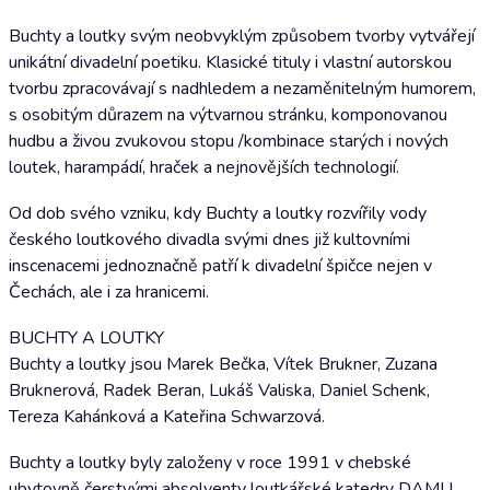
Buchty a loutky svým neobvyklým způsobem tvorby vytvářejí
unikátní divadelní poetiku. Klasické tituly i vlastní autorskou
tvorbu zpracovávají s nadhledem a nezaměnitelným humorem,
s osobitým důrazem na výtvarnou stránku, komponovanou
hudbu a živou zvukovou stopu /kombinace starých i nových
loutek, harampádí, hraček a nejnovějších technologií.
Od dob svého vzniku, kdy Buchty a loutky rozvířily vody
českého loutkového divadla svými dnes již kultovními
inscenacemi jednoznačně patří k divadelní špičce nejen v
Čechách, ale i za hranicemi.
BUCHTY A LOUTKY
Buchty a loutky jsou Marek Bečka, Vítek Brukner, Zuzana
Bruknerová, Radek Beran, Lukáš Valiska, Daniel Schenk,
Tereza Kahánková a Kateřina Schwarzová.
Buchty a loutky byly založeny v roce 1991 v chebské
ubytovně čerstvými absolventy loutkářské katedry DAMU.