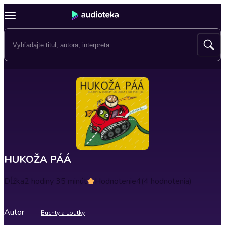
HUKOŽA PÁÁ
Dĺžka
2 hodiny 35 minút
Hodnotenie
4
(4 hodnotenia)
Autor
Buchty a Loutky