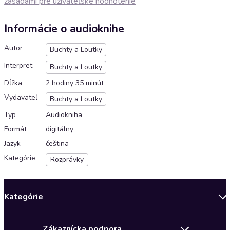
zásadami pre užívateľské hodnotenie
Informácie o audioknihe
Autor
Buchty a Loutky
Interpret
Buchty a Loutky
Dĺžka
2 hodiny 35 minút
Vydavateľ
Buchty a Loutky
Typ
Audiokniha
Formát
digitálny
Jazyk
čeština
Kategórie
Rozprávky
Kategórie
Bestsellery mesiaca
Zákaznícka podpora