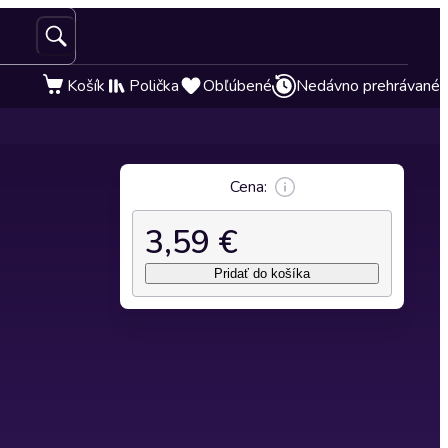
Košík
Polička
Obľúbené
Nedávno prehrávané
Cena:
3,59 €
Pridať do košíka