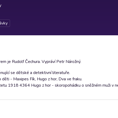
y
ávky
rem je Rudolf Čechura. Vypráví Petr Nárožný.
jící se dětské a detektivní literatuře.
 děti - Maxipes Fík, Hugo z hor, Dva ve fraku.
zetu 1918 4364 Hugo z hor - skoropohádku o sněžném muži v n