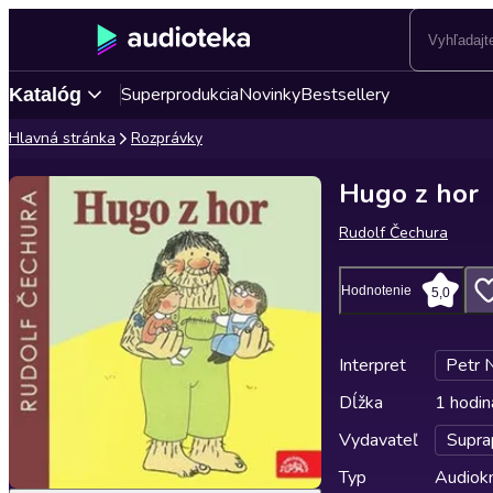
Superprodukcia
Novinky
Bestsellery
Katalóg
Hlavná stránka
Rozprávky
Hugo z hor
Rudolf Čechura
Hodnotenie
5,0
Interpret
Petr 
Dĺžka
1 hodin
Vydavateľ
Supra
Typ
Audiok