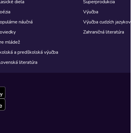
lasické diela
Superprodukcia
oézia
Výučba
opulárne náučná
Výučba cudzích jazykov
oviedky
Zahraničná literatúra
re mládež
kolská a predškolská výučba
lovenská literatúra