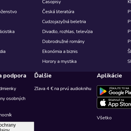
Časopisy
K
boženstvo
Česká literatúra
P
Cudzojazyčná beletria
P
icistika
Divadlo, rozhlas, televízia
P
Dobrodružné romány
P
dia
Ekonómia a biznis
Š
Horory a mystika
S
a podpora
Ďalšie
Aplikácie
dmienky
Zľava 4 € na prvú audioknihu
any osobných
mocník
Všetko
ochrany
dajov