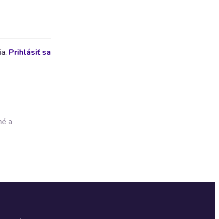
ia.
Prihlásiť sa
né a