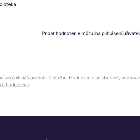
udioteka
Pridať hodnotenie môžu iba prihlásení užívatel
í zakúpili náš produkt či službu. Hodnotenie sú zberané, overova
ké hodnotenie