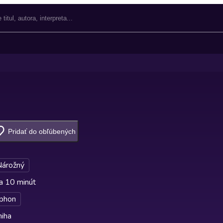
Pridať do obľúbených
Nárožný
a 10 minút
phon
niha