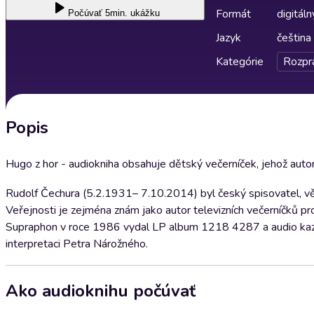
Formát
digitáln
Počúvať
5min. ukážku
Jazyk
čeština
Kategórie
Rozpr
Popis
Hugo z hor - audiokniha obsahuje dětský večerníček, jehož auto
Rudolf Čechura (5.2.1931– 7.10.2014) byl český spisovatel, věnu
Veřejnosti je zejména znám jako autor televizních večerníčků pro
Supraphon v roce 1986 vydal LP album 1218 4287 a audio ka
interpretaci Petra Nárožného.
Ako audioknihu počúvať