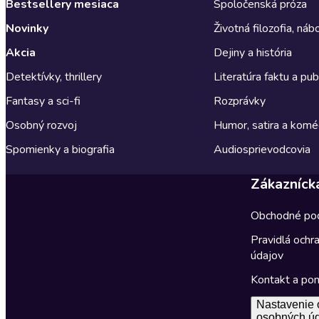
Bestsellery mesiaca
Spoločenská próza
Novinky
Životná filozofia, ná
Akcia
Dejiny a história
Detektívky, thrillery
Literatúra faktu a publ
Fantasy a sci-fi
Rozprávky
Osobný rozvoj
Humor, satira a komé
Spomienky a biografia
Audiosprievodcovia
Zákazníck
Obchodné po
Pravidlá ochr
údajov
Kontakt a po
Nastavenie 
osobných ú