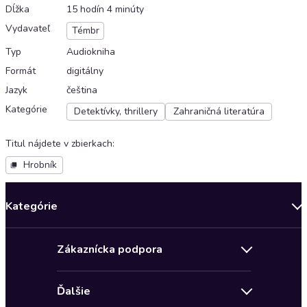
Dĺžka
15 hodín 4 minúty
Vydavateľ
Témbr
Typ
Audiokniha
Formát
digitálny
Jazyk
čeština
Kategórie
Detektívky, thrillery
Zahraničná literatúra
Titul nájdete v zbierkach
:
Hrobník
Kategórie
Bestsellery mesiaca
Zákaznícka podpora
Novinky
Obchodné podmienky
Akcia
Ďalšie
Pravidlá ochrany osobných údajov
Detektívky, thrillery