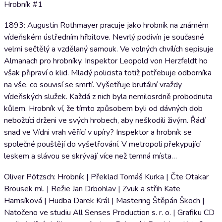
Hrobník #1
1893: Augustin Rothmayer pracuje jako hrobník na známém
vídeňském ústředním hřbitove. Nevrlý podivín je současné
velmi sečtělý a vzdělaný samouk. Ve volných chvílích sepisuje
Almanach pro hrobníky. Inspektor Leopold von Herzfeldt ho
však připraví o klid. Mladý policista totiž potřebuje odborníka
na vše, co souvisí se smrtí. Vyšetřuje brutální vraždy
vídeňských služek. Každá z nich byla nemilosrdně probodnuta
kůlem. Hrobník ví, že tímto způsobem byli od dávných dob
nebožtíci drženi ve svých hrobech, aby neškodili živým. Řádí
snad ve Vídni vrah věřící v upíry? Inspektor a hrobník se
společné pouštějí do vyšetřování. V metropoli překypující
leskem a slávou se skrývají více než temná místa…
Oliver Pötzsch: Hrobník | Překlad Tomáš Kurka | Čte Otakar
Brousek ml. | Režie Jan Drbohlav | Zvuk a střih Kate
Hamsíková | Hudba Darek Král | Mastering Štěpán Škoch |
Natočeno ve studiu All Senses Production s. r. o. | Grafiku CD