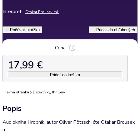
Interpret
Otakar Brousek ml.
Počúvať ukážku
Pridať do obľúbených
Cena:
17,99 €
Pridať do košíka
Hlavná stránka
Detektívky, thrillery
Popis
Audiokniha Hrobník, autor Oliver Pötzsch, čte Otakar Brousek
ml.