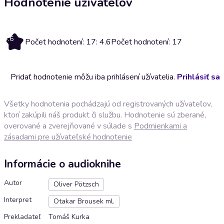
Hodnotenie užívateľov
4.6
Počet hodnotení: 17: 4.6
Počet hodnotení: 17
Pridať hodnotenie môžu iba prihlásení užívatelia.
Prihlásiť sa
Všetky hodnotenia pochádzajú od registrovaných užívateľov,
ktorí zakúpili náš produkt či službu. Hodnotenie sú zberané,
overované a zverejňované v súlade s
Podmienkami a
zásadami pre užívateľské hodnotenie
Informácie o audioknihe
Autor
Oliver Pötzsch
Interpret
Otakar Brousek ml.
Prekladateľ
Tomáš Kurka