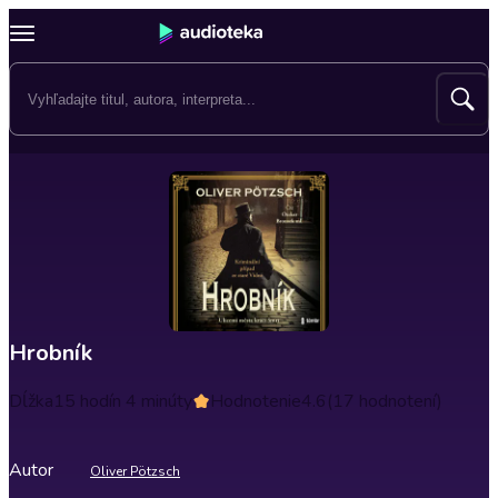
Hrobník
Dĺžka
15 hodín 4 minúty
Hodnotenie
4.6
(17 hodnotení)
Autor
Oliver Pötzsch