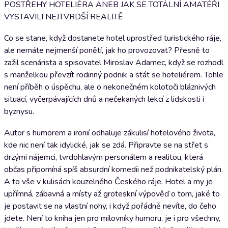
POSTŘEHY HOTELIÉRA ANEB JAK SE TOTÁLNÍ AMATÉŘI
VYSTAVILI NEJTVRDŠÍ REALITĚ
Co se stane, když dostanete hotel uprostřed turistického ráje,
ale nemáte nejmenší ponětí, jak ho provozovat? Přesně to
zažil scenárista a spisovatel Miroslav Adamec, když se rozhodl
s manželkou převzít rodinný podnik a stát se hoteliérem. Tohle
není příběh o úspěchu, ale o nekonečném kolotoči bláznivých
situací, vyčerpávajících dnů a nečekaných lekcí z lidskosti i
byznysu.
Autor s humorem a ironií odhaluje zákulisí hotelového života,
kde nic není tak idylické, jak se zdá. Připravte se na střet s
drzými nájemci, tvrdohlavým personálem a realitou, která
občas připomíná spíš absurdní komedii než podnikatelský plán.
A to vše v kulisách kouzelného Českého ráje. Hotel a my je
upřímná, zábavná a místy až groteskní výpověď o tom, jaké to
je postavit se na vlastní nohy, i když pořádně nevíte, do čeho
jdete. Není to kniha jen pro milovníky humoru, je i pro všechny,