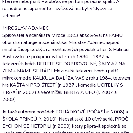
kteří se nebojí snít – a občas se při tom pořádně spálit. A
rozhodne nezapomeňte – svíčková má být vždycky ze
zeleniny!
MIROSLAV ADAMEC
Spisovatel a scenárista. V roce 1983 absolvoval na FAMU
obor dramaturgie a scenáristika. Miroslav Adamec napsal
mnoho časopiseckých a rozhlasových povídek a her. S Halinou
Pavlowskou spolupracoval v letech 1984 - 1987 na
televizních hrách BERETE SE DOBROVOLNĚ, ŠATY AŽ NA
ZEM a MÁME SE RÁDI. Mezi další televizní tvorbu patří
mikrokomedie KALKULA BALÍ ZA VÁS z roku 1984, televizní
hra KAŠTAN PRO ŠTĚSTÍ (r. 1987), komedie UČITELKY S
PRAXÍ (r. 2007) a večerníček BERTA A UFO (r. 2007 a
2009).
Je také autorem pohádek POHÁDKOVÉ POČASÍ (r. 2008) a
ŠKOLA PRINCŮ (r. 2010). Napsal také 10 dílný seriál PROČ
BYCHOM SE NETOPILI (r. 2009) který připravil společně se