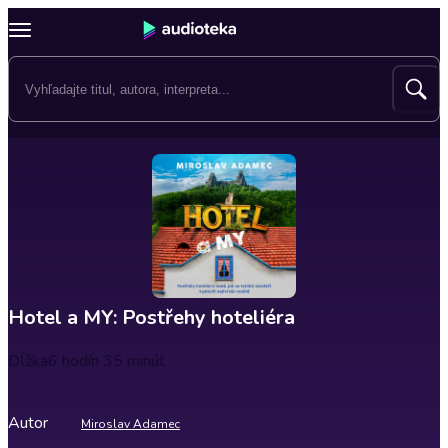
Hotel a MY: Postřehy hoteliéra
Dĺžka
6 hodín 35 minút
Autor
Miroslav Adamec