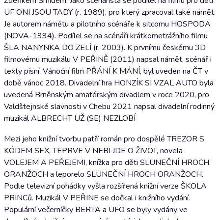
Zdeňkem Šmídem. Jako scénárista se podílel na filmu pro děti
UF ONI JSOU TADY (r. 1989), pro který zpracoval také námět.
Je autorem námětu a pilotního scénáře k sitcomu HOSPODA
(NOVA-1994). Podílel se na scénáři krátkometrážního filmu
ŠLA NANYNKA DO ZELÍ (r. 2003). K prvnímu českému 3D
filmovému muzikálu V PEŘINĚ (2011) napsal námět, scénář i
texty písní. Vánoční film PŘÁNÍ K MÁNÍ, byl uveden na ČT v
době vánoc 2018. Divadelní hra HONZÍK SI VZAL AUTO byla
uvedená Brněnským amatérským divadlem v roce 2020, pro
Valdštejnské slavnosti v Chebu 2021 napsal divadelní rodinný
muzikál ALBRECHT UŽ (SE) NEZLOBÍ
Mezi jeho knižní tvorbu patří román pro dospělé TREZOR S
KÓDEM SEX, TEPRVE V NEBI JDE O ŽIVOT, novela
VOLEJEM A PEŘEJEMI, knížka pro děti SLUNEČNÍ HROCH
ORANŽOCH a leporelo SLUNEČNÍ HROCH ORANŽOCH.
Podle televizní pohádky vyšla rozšířená knižní verze ŠKOLA
PRINCů. Muzikál V PEŘINE se dočkal i knižního vydání.
Populární večerníčky BERTA a UFO se byly vydány ve