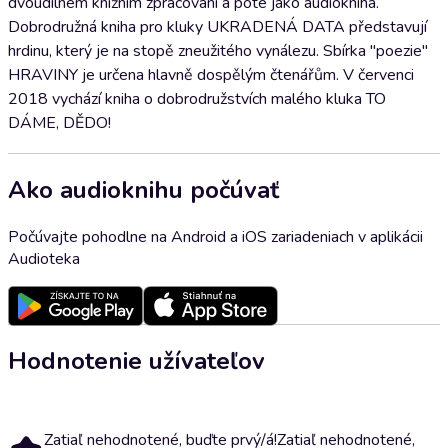
dvoudílném knižním zpracování a poté jako audiokniha.
Dobrodružná kniha pro kluky UKRADENÁ DATA představují
hrdinu, který je na stopě zneužitého vynálezu. Sbírka "poezie"
HRAVINY je určena hlavně dospělým čtenářům. V červenci
2018 vychází kniha o dobrodružstvích malého kluka TO
DÁME, DĚDO!
Ako audioknihu počúvať
Počúvajte pohodlne na Android a iOS zariadeniach v aplikácii
Audioteka
Hodnotenie užívateľov
Zatiaľ nehodnotené, buďte prvý/á!
Zatiaľ nehodnotené,