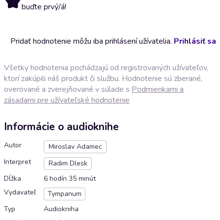
buďte prvý/á!
Pridať hodnotenie môžu iba prihlásení užívatelia.
Prihlásiť sa
Všetky hodnotenia pochádzajú od registrovaných užívateľov,
ktorí zakúpili náš produkt či službu. Hodnotenie sú zberané,
overované a zverejňované v súlade s
Podmienkami a
zásadami pre užívateľské hodnotenie
Informácie o audioknihe
Autor
Miroslav Adamec
Interpret
Radim Dlesk
Dĺžka
6 hodín 35 minút
Vydavateľ
Tympanum
Typ
Audiokniha