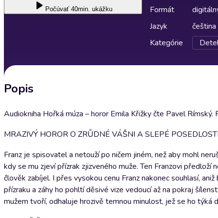
Formát
digitáln
Počúvať
40min. ukážku
Jazyk
čeština
Kategórie
Detek
Popis
Audiokniha Hořká múza – horor Emila Křižky čte Pavel Rímský. R
MRAZIVÝ HOROR O ZRŮDNÉ VÁŠNI A SLEPÉ POSEDLOST
Franz je spisovatel a netouží po ničem jiném, než aby mohl ner
kdy se mu zjeví přízrak zjizveného muže. Ten Franzovi předloží n
člověk zabíjel. I přes vysokou cenu Franz nakonec souhlasí, aniž
přízraku a záhy ho pohltí děsivé vize vedoucí až na pokraj šílen
mužem tvoří, odhaluje hrozivě temnou minulost, jež se ho týká da