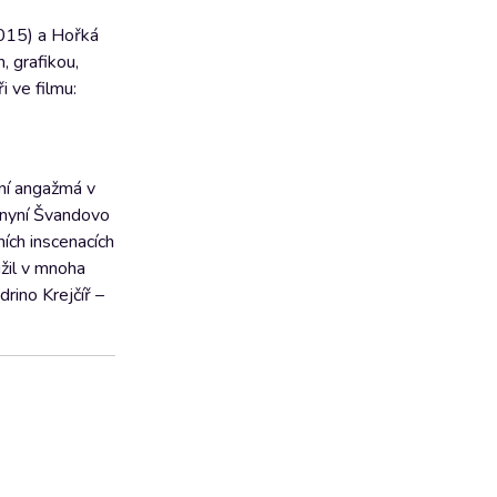
2015) a Hořká
 grafikou,
i ve filmu:
vní angažmá v
 (nyní Švandovo
ích inscenacích
užil v mnoha
rino Krejčíř –