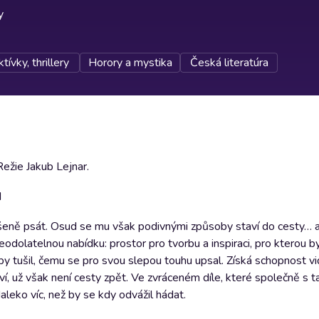
y
tívky, thrillery
Horory a mystika
Česká literatúra
ežie Jakub Lejnar.
I
ušeně psát. Osud se mu však podivnými způsoby staví do cesty… až
eodolatelnou nabídku: prostor pro tvorbu a inspiraci, pro kterou 
 by tušil, čemu se pro svou slepou touhu upsal. Získá schopnost v
ství, už však není cesty zpět. Ve zvráceném díle, které společně s
leko víc, než by se kdy odvážil hádat.