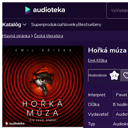
Superprodukcia
Novinky
Bestsellery
Katalóg
Hlavná stránka
Česká literatúra
Hořká múza
Emil Křižka
Hodnotenie
2,6
Interpret
Pavel
Dĺžka
8 hodín
Vydavateľ
Audio
Typ
Audiok