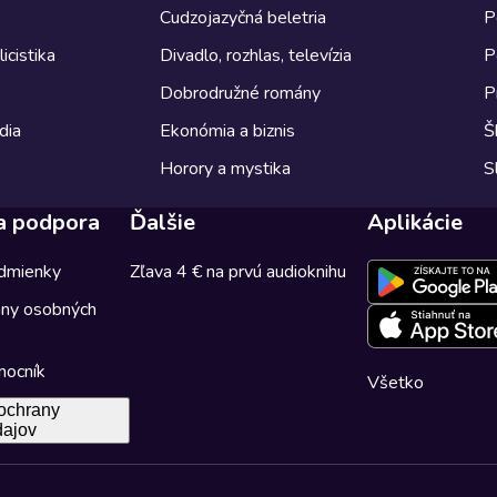
Cudzojazyčná beletria
P
icistika
Divadlo, rozhlas, televízia
P
Dobrodružné romány
P
dia
Ekonómia a biznis
Š
Horory a mystika
S
a podpora
Ďalšie
Aplikácie
dmienky
Zľava 4 € na prvú audioknihu
any osobných
mocník
Všetko
ochrany
dajov