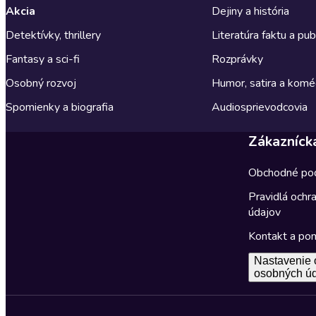
Akcia
Dejiny a história
Detektívky, thrillery
Literatúra faktu a publ
Fantasy a sci-fi
Rozprávky
Osobný rozvoj
Humor, satira a komé
Spomienky a biografia
Audiosprievodcovia
Zákazníck
Obchodné po
Pravidlá ochr
údajov
Kontakt a po
Nastavenie 
osobných ú