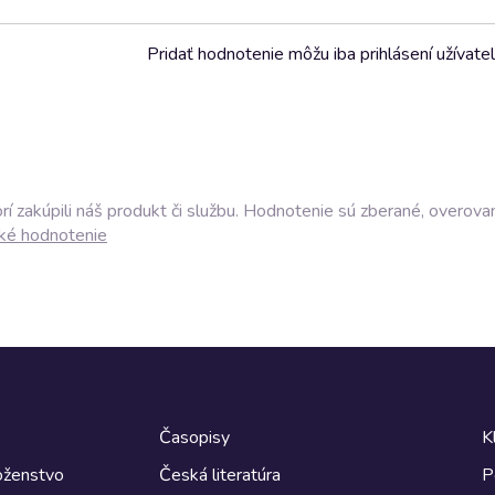
Pridať hodnotenie môžu iba prihlásení užívatel
í zakúpili náš produkt či službu. Hodnotenie sú zberané, overova
ké hodnotenie
Časopisy
K
boženstvo
Česká literatúra
P