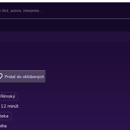
Pridať do obľúbených
 Rímský
 12 minút
teka
niha