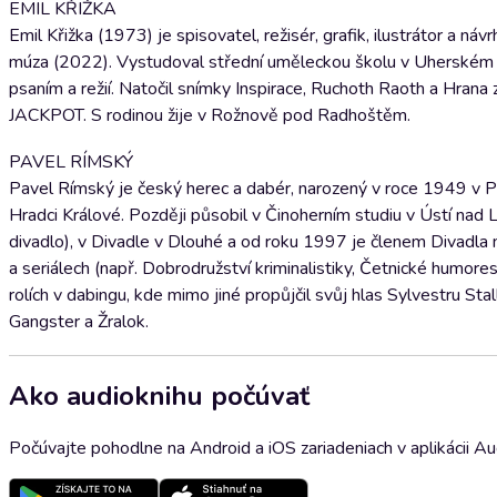
EMIL KŘIŽKA
Emil Křižka (1973) je spisovatel, režisér, grafik, ilustrátor a
múza (2022). Vystudoval střední uměleckou školu v Uherském Hr
psaním a režií. Natočil snímky Inspirace, Ruchoth Raoth a Hrana 
JACKPOT. S rodinou žije v Rožnově pod Radhoštěm.
PAVEL RÍMSKÝ
Pavel Rímský je český herec a dabér, narozený v roce 1949 v P
Hradci Králové. Později působil v Činoherním studiu v Ústí nad
divadlo), v Divadle v Dlouhé a od roku 1997 je členem Divadla n
a seriálech (např. Dobrodružství kriminalistiky, Četnické humore
rolích v dabingu, kde mimo jiné propůjčil svůj hlas Sylvestru St
Gangster a Žralok.
Ako audioknihu počúvať
Počúvajte pohodlne na Android a iOS zariadeniach v aplikácii A