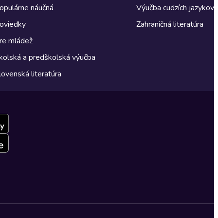
opulárne náučná
Výučba cudzích jazykov
oviedky
Zahraničná literatúra
re mládež
kolská a predškolská výučba
lovenská literatúra