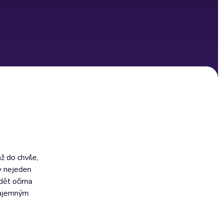
 do chvíle,
by nejeden
idět očima
 tajemným