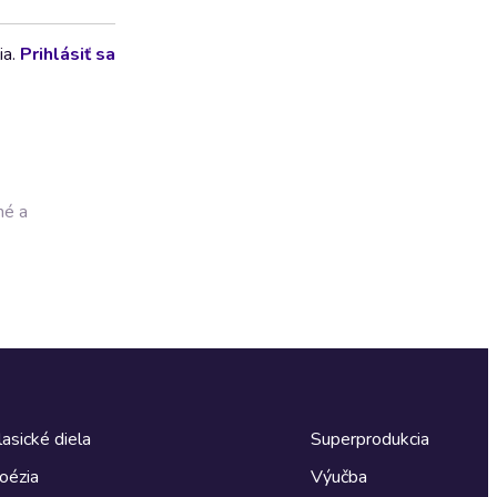
ia.
Prihlásiť sa
né a
lasické diela
Superprodukcia
oézia
Výučba