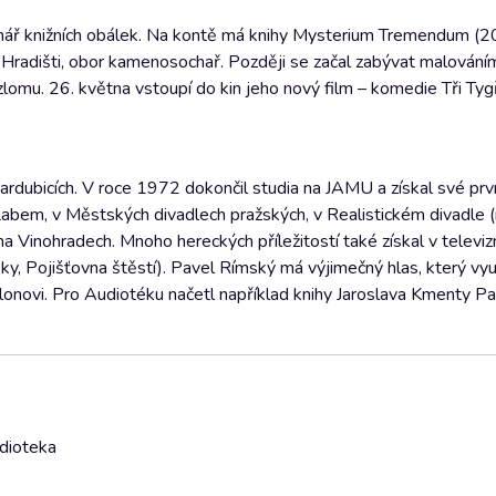
 návrhář knižních obálek. Na kontě má knihy Mysterium Tremendum (
adišti, obor kamenosochař. Později se začal zabývat malováním,
zlomu. 26. května vstoupí do kin jeho nový film – komedie Tři Tygř
ardubicích. V roce 1972 dokončil studia na JAMU a získal své pr
 Labem, v Městských divadlech pražských, v Realistickém divadle
a Vinohradech. Mnoho hereckých příležitostí také získal v televizn
sky, Pojišťovna štěstí). Pavel Rímský má výjimečný hlas, který vy
allonovi. Pro Audiotéku načetl například knihy Jaroslava Kmenty Pad
udioteka