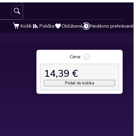
Košík
Polička
Obľúbené
Nedávno prehrávané
Cena:
14,39 €
Pridať do košíka