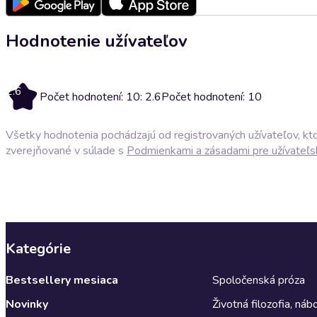
Hodnotenie užívateľov
2.6
Počet hodnotení: 10: 2.6
Počet hodnotení: 10
Všetky hodnotenia pochádzajú od registrovaných užívateľov, ktor
zverejňované v súlade s
Podmienkami a zásadami pre užívateľs
Kategórie
Bestsellery mesiaca
Spoločenská próza
Novinky
Životná filozofia, ná