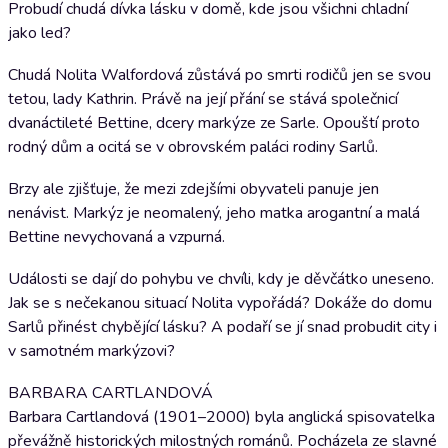
Probudí chudá dívka lásku v domě, kde jsou všichni chladní
jako led?
Chudá Nolita Walfordová zůstává po smrti rodičů jen se svou
tetou, lady Kathrin. Právě na její přání se stává společnicí
dvanáctileté Bettine, dcery markýze ze Sarle. Opouští proto
rodný dům a ocitá se v obrovském paláci rodiny Sarlů.
Brzy ale zjišťuje, že mezi zdejšími obyvateli panuje jen
nenávist. Markýz je neomalený, jeho matka arogantní a malá
Bettine nevychovaná a vzpurná.
Události se dají do pohybu ve chvíli, kdy je děvčátko uneseno.
Jak se s nečekanou situací Nolita vypořádá? Dokáže do domu
Sarlů přinést chybějící lásku? A podaří se jí snad probudit city i
v samotném markýzovi?
BARBARA CARTLANDOVÁ
Barbara Cartlandová (1901–2000) byla anglická spisovatelka
převážně historických milostných románů. Pocházela ze slavné