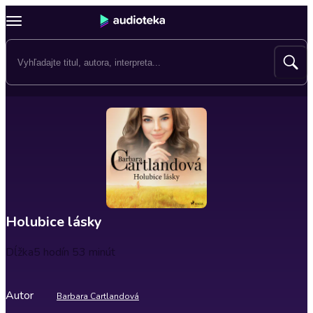
Holubice lásky
Dĺžka
5 hodín 53 minút
Autor
Barbara Cartlandová