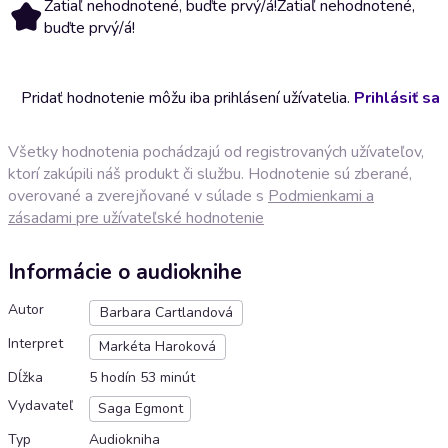
Zatiaľ nehodnotené, buďte prvý/á!
Zatiaľ nehodnotené,
buďte prvý/á!
Pridať hodnotenie môžu iba prihlásení užívatelia.
Prihlásiť sa
Všetky hodnotenia pochádzajú od registrovaných užívateľov,
ktorí zakúpili náš produkt či službu. Hodnotenie sú zberané,
overované a zverejňované v súlade s
Podmienkami a
zásadami pre užívateľské hodnotenie
Informácie o audioknihe
Autor
Barbara Cartlandová
Interpret
Markéta Haroková
Dĺžka
5 hodín 53 minút
Vydavateľ
Saga Egmont
Typ
Audiokniha