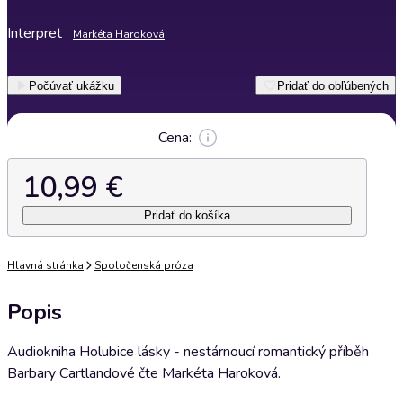
Interpret
Markéta Haroková
Počúvať ukážku
Pridať do obľúbených
Cena:
10,99 €
Pridať do košíka
Hlavná stránka
Spoločenská próza
Popis
Audiokniha Holubice lásky - nestárnoucí romantický příběh
Barbary Cartlandové čte Markéta Haroková.