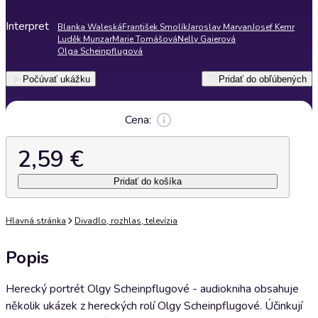
Interpret
Blanka Waleská
František Smolík
Jaroslav Marvan
Josef Kemr
Luděk Munzar
Marie Tomášová
Nelly Gaierová
Olga Scheinpflugová
Počúvať ukážku
Pridať do obľúbených
Cena:
2,59 €
Pridať do košíka
Hlavná stránka
Divadlo, rozhlas, televízia
Popis
Herecký portrét Olgy Scheinpflugové - audiokniha obsahuje
několik ukázek z hereckých rolí Olgy Scheinpflugové. Účinkují