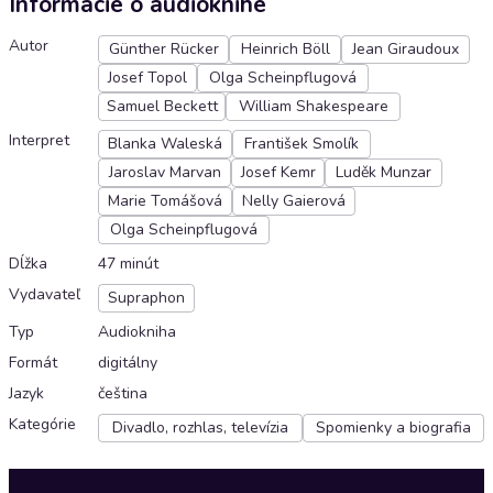
Informácie o audioknihe
Autor
Günther Rücker
Heinrich Böll
Jean Giraudoux
Josef Topol
Olga Scheinpflugová
Samuel Beckett
William Shakespeare
Interpret
Blanka Waleská
František Smolík
Jaroslav Marvan
Josef Kemr
Luděk Munzar
Marie Tomášová
Nelly Gaierová
Olga Scheinpflugová
Dĺžka
47 minút
Vydavateľ
Supraphon
Typ
Audiokniha
Formát
digitálny
Jazyk
čeština
Kategórie
Divadlo, rozhlas, televízia
Spomienky a biografia