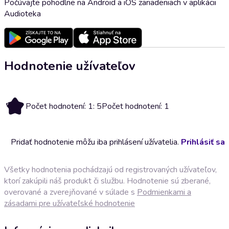
Počúvajte pohodlne na Android a iOS zariadeniach v aplikácii
Audioteka
Hodnotenie užívateľov
5
Počet hodnotení: 1: 5
Počet hodnotení: 1
Pridať hodnotenie môžu iba prihlásení užívatelia.
Prihlásiť sa
Všetky hodnotenia pochádzajú od registrovaných užívateľov,
ktorí zakúpili náš produkt či službu. Hodnotenie sú zberané,
overované a zverejňované v súlade s
Podmienkami a
zásadami pre užívateľské hodnotenie