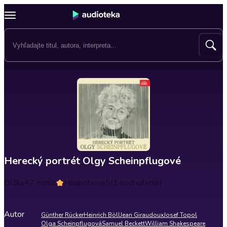
Herecký portrét Olgy Scheinpflugové
Dĺžka
47 minút
Hodnotenie
5
(1 hodnotenie)
Autor
Günther Rücker
Heinrich Böll
Jean Giraudoux
Josef Topol
Olga Scheinpflugová
Samuel Beckett
William Shakespeare