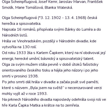
Olga Scheinpflugová, Josef Kemr, Jaroslav Marvan, František
Smolík, Marie Tomášová, Blanka Waleská.
Olga Scheinpflugová (*3. 12. 1902 - 13. 4. 1968) česká
herečka a spisovatelka.
Napsala 16 románů, přispívala svými články do Lumíra a do
Národních listů.
Hrála ve Vinohradském, později v Národním divadle, kde
vytvořila na 130 rolí.
Od roku 1933 žila s Karlem Čapkem, který na ní obdivoval její
energii, herecké umění, básnický a spisovatelský talent.
Olga za svým mužem stála pevně v době útoků fašisticky
orientovaného českého tisku a hájila jeho názory i po jeho
smrti v prosinci 1938.
Po jeho smrti dál hrála v divadle a začala psát své paměti,
které s názvem „Byla jsem na světě“ v necenzurované verzi
mohly vyjít až v roce 1993.
Na prknech Národního divadla naposledy odehrála svoji roli ve
hře Karla Čapka Matka a krátce na to zemřela.