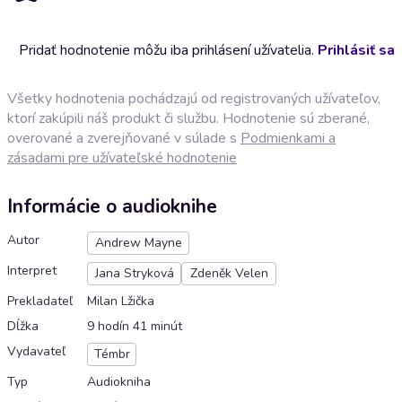
Pridať hodnotenie môžu iba prihlásení užívatelia.
Prihlásiť sa
Všetky hodnotenia pochádzajú od registrovaných užívateľov,
ktorí zakúpili náš produkt či službu. Hodnotenie sú zberané,
overované a zverejňované v súlade s
Podmienkami a
zásadami pre užívateľské hodnotenie
Informácie o audioknihe
Autor
Andrew Mayne
Interpret
Jana Stryková
Zdeněk Velen
Prekladateľ
Milan Lžička
Dĺžka
9 hodín 41 minút
Vydavateľ
Témbr
Typ
Audiokniha