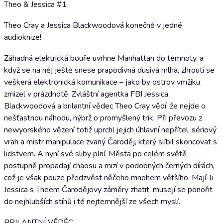
Theo & Jessica #1
Theo Cray a Jessica Blackwoodová konečně v jedné
audioknize!
Záhadná elektrická bouře uvrhne Manhattan do temnoty, a
když se na něj ještě snese prapodivná dusivá mlha, zhroutí se
veškerá elektronická komunikace – jako by ostrov vmžiku
zmizel v prázdnotě. Zvláštní agentka FBI Jessica
Blackwoodová a brilantní vědec Theo Cray vědí, že nejde o
nešťastnou náhodu, nýbrž o promyšlený trik. Při převozu z
newyorského vězení totiž uprchl jejich úhlavní nepřítel, sériový
vrah a mistr manipulace zvaný Čaroděj, který slíbil skoncovat s
lidstvem. A nyní své sliby plní. Města po celém světě
postupně propadají chaosu a mizí v podobných černých dírách,
což je však pouze předzvěst něčeho mnohem většího. Mají-li
Jessica s Theem Čarodějovy záměry zhatit, musejí se ponořit
do nejhlubších stínů i té nejtemnější ze všech myslí.
BRILANTNÍ VĚDĚC.