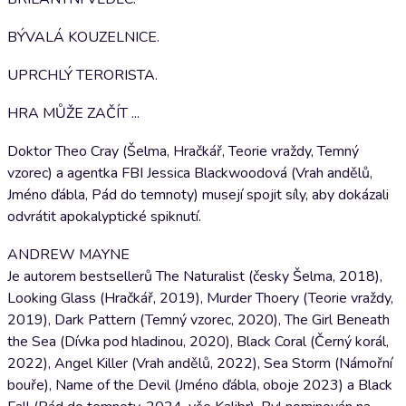
BÝVALÁ KOUZELNICE.
UPRCHLÝ TERORISTA.
HRA MŮŽE ZAČÍT ...
Doktor Theo Cray (Šelma, Hračkář, Teorie vraždy, Temný
vzorec) a agentka FBI Jessica Blackwoodová (Vrah andělů,
Jméno ďábla, Pád do temnoty) musejí spojit síly, aby dokázali
odvrátit apokalyptické spiknutí.
ANDREW MAYNE
Je autorem bestsellerů The Naturalist (česky Šelma, 2018),
Looking Glass (Hračkář, 2019), Murder Thoery (Teorie vraždy,
2019), Dark Pattern (Temný vzorec, 2020), The Girl Beneath
the Sea (Dívka pod hladinou, 2020), Black Coral (Černý korál,
2022), Angel Killer (Vrah andělů, 2022), Sea Storm (Námořní
bouře), Name of the Devil (Jméno ďábla, oboje 2023) a Black