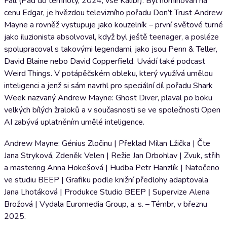
Fall (Pád do temnoty, 2024, vše Kalibr). Byl nominován na
cenu Edgar, je hvězdou televizního pořadu Don’t Trust Andrew
Mayne a rovněž vystupuje jako kouzelník – první světové turné
jako iluzionista absolvoval, když byl ještě teenager, a posléze
spolupracoval s takovými legendami, jako jsou Penn & Teller,
David Blaine nebo David Copperfield. Uvádí také podcast
Weird Things. V potápěčském obleku, který využívá umělou
inteligenci a jenž si sám navrhl pro speciální díl pořadu Shark
Week nazvaný Andrew Mayne: Ghost Diver, plaval po boku
velkých bílých žraloků a v současnosti se ve společnosti Open
AI zabývá uplatněním umělé inteligence.
Andrew Mayne: Génius Zločinu | Překlad Milan Lžička | Čte
Jana Stryková, Zdeněk Velen | Režie Jan Drbohlav | Zvuk, střih
a mastering Anna Hokešová | Hudba Petr Hanzlík | Natočeno
ve studiu BEEP | Grafiku podle knižní předlohy adaptovala
Jana Lhotáková | Produkce Studio BEEP | Supervize Alena
Brožová | Vydala Euromedia Group, a. s. – Témbr, v březnu
2025.