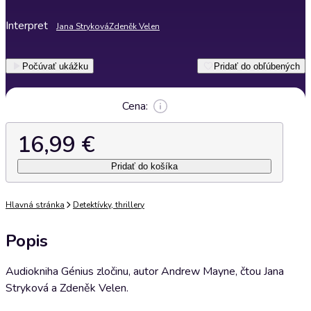
Interpret
Jana Stryková
Zdeněk Velen
Počúvať ukážku
Pridať do obľúbených
Cena:
16,99 €
Pridať do košíka
Hlavná stránka
Detektívky, thrillery
Popis
Audiokniha Génius zločinu, autor Andrew Mayne, čtou Jana
Stryková a Zdeněk Velen.