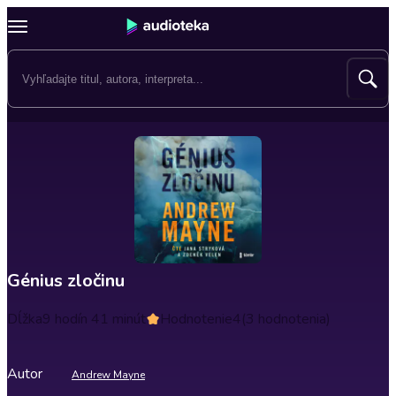
Génius zločinu
Dĺžka
9 hodín 41 minút
Hodnotenie
4
(3 hodnotenia)
Autor
Andrew Mayne