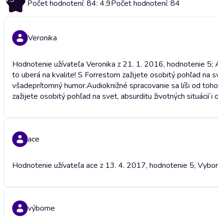
Počet hodnotení: 84: 4.9
Počet hodnotení: 84
Veronika
Hodnotenie užívateľa Veronika z 21. 1. 2016, hodnotenie 5; 
to uberá na kvalite! S Forrestom zažijete osobitý pohľad na sv
všadeprítomný humor.
Audioknižné spracovanie sa líši od toh
zažijete osobitý pohľad na svet, absurditu životných situácií
ace
Hodnotenie užívateľa ace z 13. 4. 2017, hodnotenie 5; Vyborna
výborne