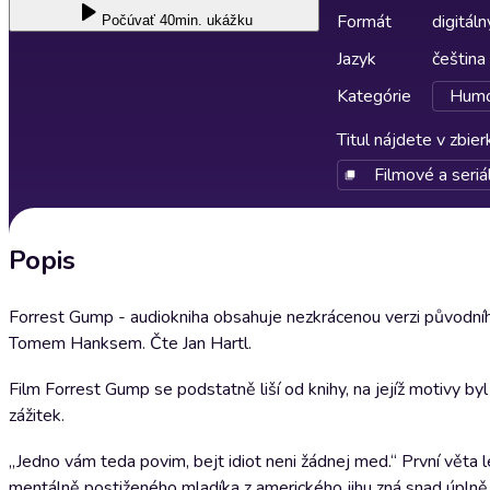
Formát
digitáln
Počúvať
40min. ukážku
Jazyk
čeština
Kategórie
Humor
Titul nájdete v zbie
Filmové a seriá
Popis
Forrest Gump - audiokniha obsahuje nezkrácenou verzi původní
Tomem Hanksem. Čte Jan Hartl.
Film Forrest Gump se podstatně liší od knihy, na jejíž motivy by
zážitek.
„Jedno vám teda povim, bejt idiot neni žádnej med.“ První věta
mentálně postiženého mladíka z amerického jihu zná snad úplně 