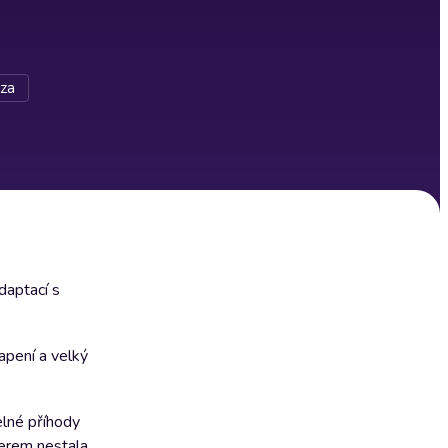
za
daptací s
apení a velký
elné příhody
erem nestala.