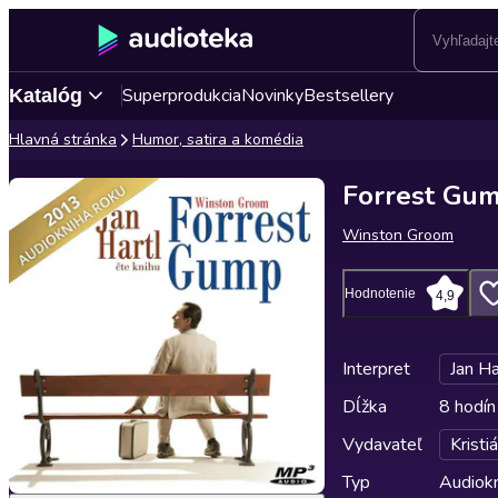
Superprodukcia
Novinky
Bestsellery
Katalóg
Hlavná stránka
Humor, satira a komédia
Forrest Gu
Winston Groom
Hodnotenie
4,9
Interpret
Jan Ha
Dĺžka
8 hodín
Vydavateľ
Kristi
Typ
Audiok