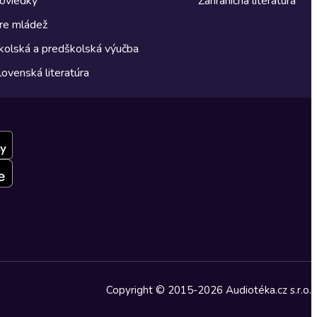
oviedky
Zahraničná literatúra
re mládež
kolská a predškolská výučba
lovenská literatúra
Copyright © 2015-2026 Audiotéka.cz s.r.o.