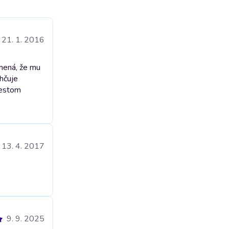
21. 1. 2016
amená, že mu
ahčuje
restom
13. 4. 2017
9. 9. 2025