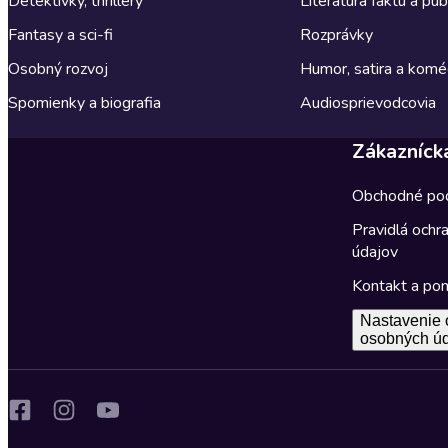
Detektívky, thrillery
Literatúra faktu a publ
Fantasy a sci-fi
Rozprávky
Osobný rozvoj
Humor, satira a komé
Spomienky a biografia
Audiosprievodcovia
Zákazníck
Obchodné po
Pravidlá ochr
údajov
Kontakt a po
Nastavenie 
osobných ú