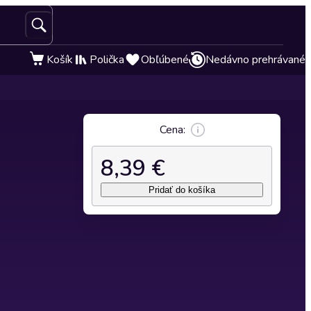
Košík
Polička
Obľúbené
Nedávno prehrávané
Cena:
8,39 €
Pridať do košíka