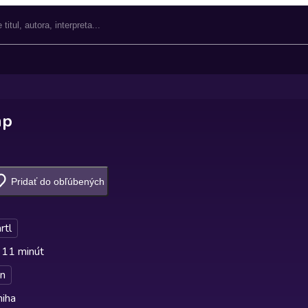
mp
Pridať do obľúbených
rtl
 11 minút
án
niha