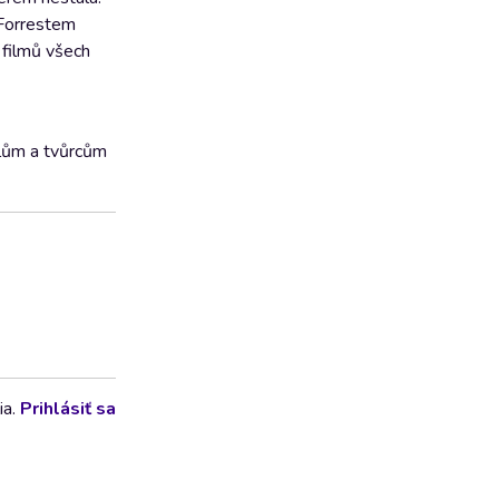
 Forrestem
 filmů všech
elům a tvůrcům
ia.
Prihlásiť sa