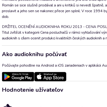
Román se sice slušně prodával a ani u kritiků si nevedl špatně,
proslavit a jeho sen se nakonec přece jen splnil. V roce 1994 b
dob.
DRŽITEL OCENĚNÍ AUDIOKNIHA ROKU 2013 - CENA PO
Titul zvítězil v kategorii Cena posluchačů v rámci vyhlašování 
audioknih s cílem ocenit produkci kvalitních českých audioknih a 
Ako audioknihu počúvať
Počúvajte pohodlne na Android a iOS zariadeniach v aplikácii A
Hodnotenie užívateľov
4.9