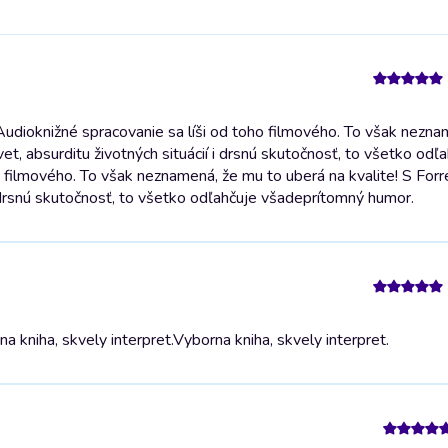
Audioknižné spracovanie sa líši od toho filmového. To však nezn
et, absurditu životných situácií i drsnú skutočnosť, to všetko odľ
o filmového. To však neznamená, že mu to uberá na kvalite! S For
 i drsnú skutočnosť, to všetko odľahčuje všadeprítomný humor.
 kniha, skvely interpret.
Vyborna kniha, skvely interpret.