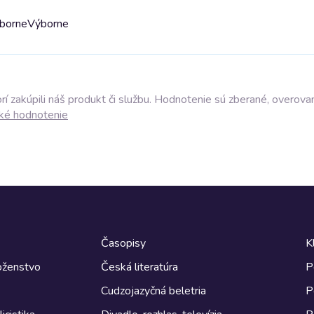
ýborne
Výborne
í zakúpili náš produkt či službu. Hodnotenie sú zberané, overova
ké hodnotenie
Časopisy
K
boženstvo
Česká literatúra
P
Cudzojazyčná beletria
P