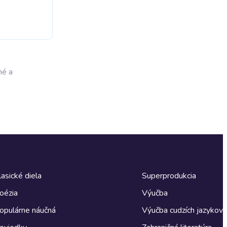
né a
lasické diela
Superprodukcia
oézia
Výučba
opulárne náučná
Výučba cudzích jazykov