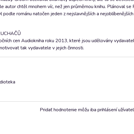
 ale autor chtěl mnohem víc, než jen průměrnou knihu. Plánoval se
yl podle románu natočen jeden z nejslavnějších a nejoblíbenějších
SLUCHAČŮ
výročních cen Audiokniha roku 2013, které jsou udělovány vydavat
motivovat tak vydavatele v jejich činnosti.
udioteka
Pridať hodnotenie môžu iba prihlásení užívatel