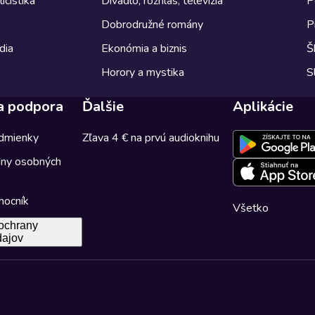
icistika
Divadlo, rozhlas, televízia
P
Dobrodružné romány
P
dia
Ekonómia a biznis
Š
Horory a mystika
S
a podpora
Ďalšie
Aplikácie
dmienky
Zľava 4 € na prvú audioknihu
any osobných
mocník
Všetko
ochrany
dajov