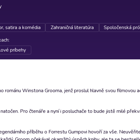
y
, satira a komédia
Zahraničná literatúra
Spoločenská pró
rkach
:
lové príbehy
ho románu Winstona Grooma, jenž proslul hlavně svou filmovou a
l natočen. Pro čtenáře a nyní i posluchače to bude jistě milé překv
 legendárního příběhu o Forrestu Gumpovi hovoří za vše. Neuvěřit
každý. Groom očekával okamžitý úspěch knihy, ale ta se bestsell