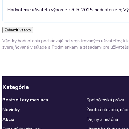
Hodnotenie užívateľa výborne z 9. 9. 2025, hodnotenie 5; V
Zobraziť všetko
Všetky hodnotenia pochádzajú od registrovaných užívateľov, ktor
zverejňované v súlade s
Podmienkami a zásadami pre užívateľs
Kategórie
Bestsellery mesiaca
Spoločenská próza
Novinky
Životná filozofia, ná
Akcia
Dejiny a história