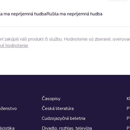
ila ma nepríjemná hudba
Rušila ma nepríjemná hudba
í zakúpili náš produkt či službu. Hodnotenie sú zberané, overova
ké hodnotenie
Časopisy
K
boženstvo
Česká literatúra
P
Cudzojazyčná beletria
P
icistika
Divadlo, rozhlas, televízia
P