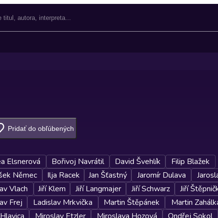
Pridať do obľúbených
a Elsnerová
Bořivoj Navrátil
David Švehlík
Filip Blažek
išek Němec
Ilja Racek
Jan Šťastný
Jaromír Dulava
Jaros
lav Vlach
Jiří Klem
Jiří Langmajer
Jiří Schwarz
Jiří Štěpnič
av Frej
Ladislav Mrkvička
Martin Štěpánek
Martin Zahálk
Hlavica
Miroslav Etzler
Miroslava Hozová
Ondřej Sokol