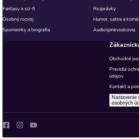
Fantasy a sci-fi
Rozprávky
Osobný rozvoj
Humor, satira a komé
Spomienky a biografia
Audiosprievodcovia
Zákazníck
Obchodné po
Pravidlá ochr
údajov
Kontakt a po
Nastavenie 
osobných ú