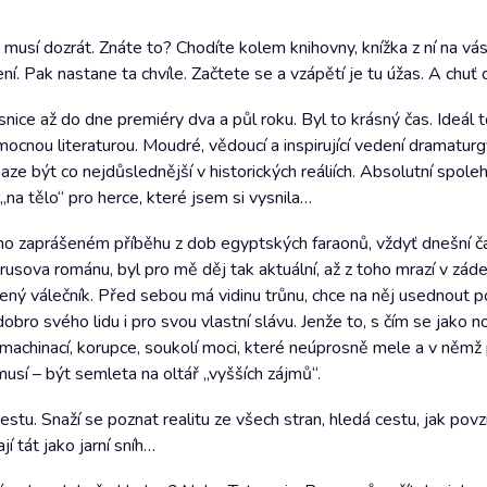
musí dozrát. Znáte to? Chodíte kolem knihovny, knížka z ní na vás 
není. Pak nastane ta chvíle. Začtete se a vzápětí je tu úžas. A chuť 
ice až do dne premiéry dva a půl roku. Byl to krásný čas. Ideál to
ocnou literaturou. Moudré, vědoucí a inspirující vedení dramatur
 být co nejdůslednější v historických reáliích. Absolutní spoleh
na tělo“ pro herce, které jsem si vysnila…
o zaprášeném příběhu z dob egyptských faraonů, vždyť dnešní ča
 Prusova románu, byl pro mě děj tak aktuální, až z toho mrazí v zá
ený válečník. Před sebou má vidinu trůnu, chce na něj usednout p
ro svého lidu i pro svou vlastní slávu. Jenže to, s čím se jako n
machinací, korupce, soukolí moci, které neúprosně mele a v němž
usí – být semleta na oltář „vyšších zájmů“.
tu. Snaží se poznat realitu ze všech stran, hledá cestu, jak povzn
í tát jako jarní sníh…