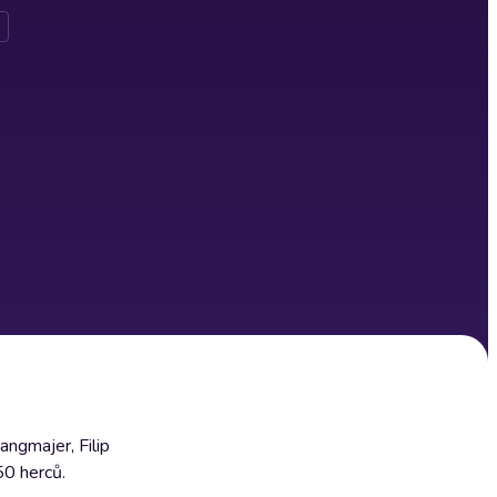
angmajer, Filip
50 herců.