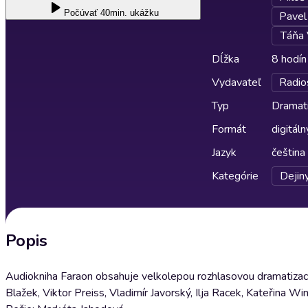
Počúvať
40min. ukážku
Pavel
Táňa 
Dĺžka
8 hodín
Vydavateľ
Radio
Typ
Dramat
Formát
digitáln
Jazyk
čeština
Kategórie
Dejiny
Popis
Audiokniha Faraon obsahuje velkolepou rozhlasovou dramatizaci 
Blažek, Viktor Preiss, Vladimír Javorský, Ilja Racek, Kateřina W