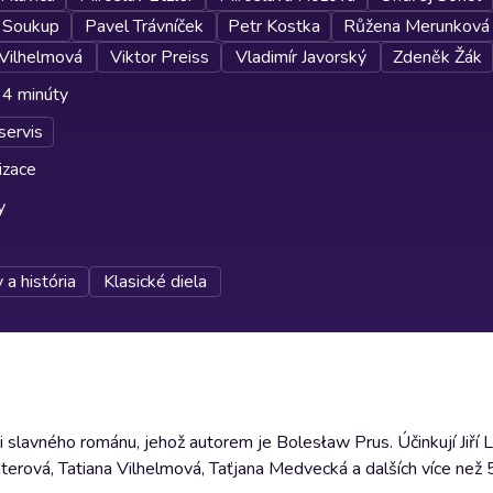
 Soukup
Pavel Trávníček
Petr Kostka
Růžena Merunková
Vilhelmová
Viktor Preiss
Vladimír Javorský
Zdeněk Žák
 4 minúty
servis
izace
y
 a história
Klasické diela
slavného románu, jehož autorem je Bolesław Prus. Účinkují Jiří L
interová, Tatiana Vilhelmová, Taťjana Medvecká a dalších více než 