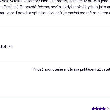
ý sok, velekněz Herhor? Nebo Tutmosis, Ramsesův přítel a jeho 
tora Preisse.) Popravdě řečeno, nevím. I když možná bych to jako a
 barevnosti povah a spletitosti vztahů, je možná pro mě na celém d
udioteka
Pridať hodnotenie môžu iba prihlásení užívatel