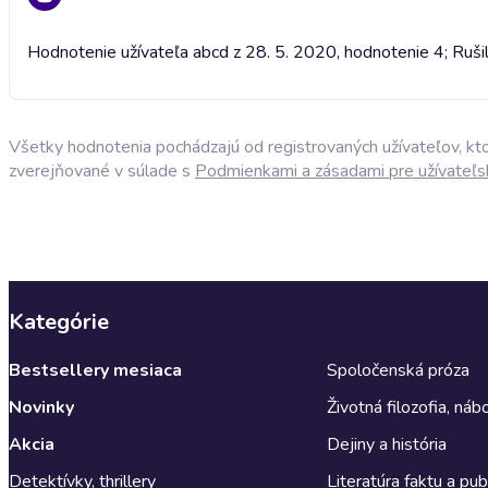
Hodnotenie užívateľa abcd z 28. 5. 2020, hodnotenie 4; Ruš
Všetky hodnotenia pochádzajú od registrovaných užívateľov, ktor
zverejňované v súlade s
Podmienkami a zásadami pre užívateľs
Kategórie
Bestsellery mesiaca
Spoločenská próza
Novinky
Životná filozofia, ná
Akcia
Dejiny a história
Detektívky, thrillery
Literatúra faktu a publ