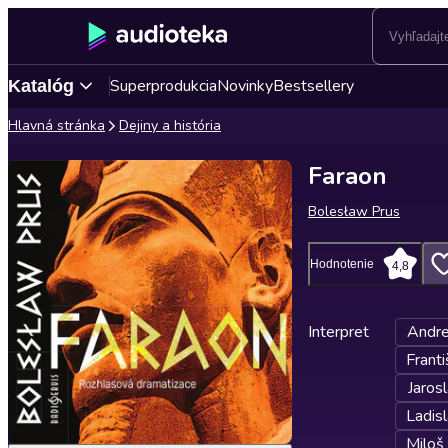
Superprodukcia
Novinky
Bestsellery
Katalóg
Hlavná stránka
Dejiny a história
Faraon
Bolesław Prus
Hodnotenie
4,8
Interpret
Andre
Frant
Jaros
Ladisl
Miloš 