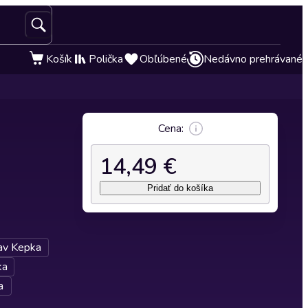
Košík
Polička
Obľúbené
Nedávno prehrávané
Cena:
14,49 €
Pridať do košíka
lav Kepka
ka
a