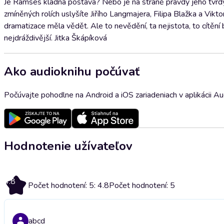
Je Ramses kladná postava? Nebo je na straně pravdy jeho tvrd
zmíněných rolích uslyšíte Jiřího Langmajera, Filipa Blažka a Vik
dramatizace měla vědět. Ale to nevědění, ta nejistota, to cítění
nejdráždivější. Jitka Škápíková
Ako audioknihu počúvať
Počúvajte pohodlne na Android a iOS zariadeniach v aplikácii A
Hodnotenie užívateľov
4.8
Počet hodnotení: 5: 4.8
Počet hodnotení: 5
abcd