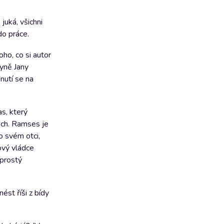
juká, všichni
do práce.
ho, co si autor
gyně Jany
nutí se na
s, který
dech. Ramses je
o svém otci,
ový vládce
 prostý
ést říši z bídy