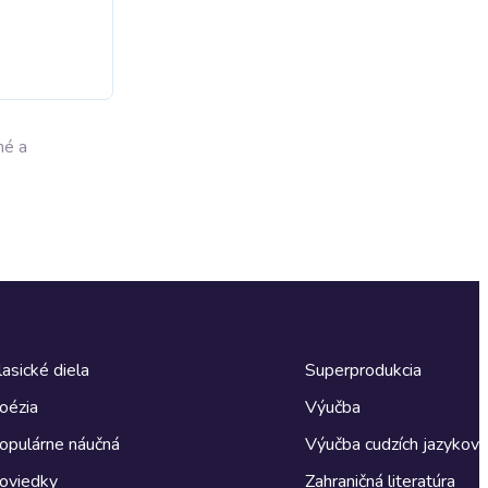
né a
lasické diela
Superprodukcia
oézia
Výučba
opulárne náučná
Výučba cudzích jazykov
oviedky
Zahraničná literatúra