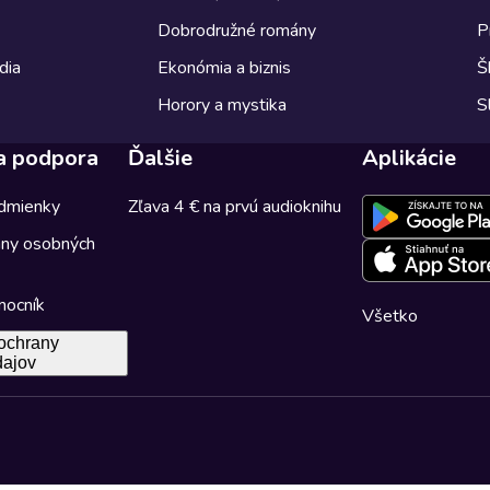
Dobrodružné romány
P
dia
Ekonómia a biznis
Š
Horory a mystika
S
a podpora
Ďalšie
Aplikácie
dmienky
Zľava 4 € na prvú audioknihu
any osobných
mocník
Všetko
ochrany
dajov