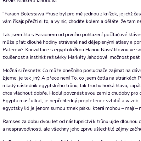
Režie: Markéta Jahodová.
"Faraon Bolesława Pruse byl pro mě jednou z knížek, jejichž čas 
vám říkají: přečti si to, a vy nic, chodíte kolem a děláte, že tam 
Tak jsem žila s Faraonem od prvního pohlazení počítačové klávesn
může přát: dlouhé hodiny strávené nad dějepisnými atlasy a pom
Paterové. Konzultace s egyptoložkou Hanou Navrátilovou ve snaze
zkušenost a instinkt režisérky Markéty Jahodové, možnost psát „
Možná si řeknete: Co může dnešního posluchače zajímat na dávn
žijeme, je tak jiný. A přece není! To, co jsem četla na stránkách
mladý následník egyptského trůnu, tak trochu horká hlava, zapál
chce vládnout dobře. Hodlá povznést svou zemi z chudoby pro dob
Egypta musí utkat, je nepřehledný propletenec vztahů a vazeb, 
egyptský lid je jenom sumou zrnek písku, která mohou – mají – m
Ramses za dobu dvou let od nástupnictví k trůnu ujde dlouhou ces
a nespravedlnosti, ale všechny jeho zprvu ušlechtilé zájmy začínaj