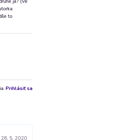
druhé já? (Ve
utorka
íle to
ia.
Prihlásiť sa
28. 5. 2020