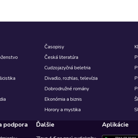
Časopisy
K
boženstvo
Česká literatúra
P
Cudzojazyčná beletria
P
icistika
Divadlo, rozhlas, televízia
P
Dobrodružné romány
P
dia
Ekonómia a biznis
Š
Horory a mystika
S
a podpora
Ďalšie
Aplikácie