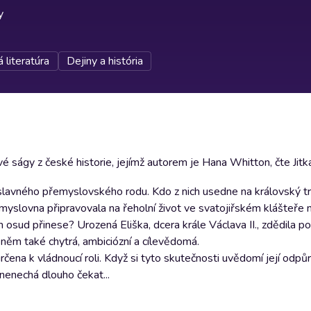
y
 literatúra
Dejiny a história
vé ságy z české historie, jejímž autorem je Hana Whitton, čte Jitk
 slavného přemyslovského rodu. Kdo z nich usedne na královský tr
řemyslovna připravovala na řeholní život ve svatojiřském klášteře
m osud přinese? Urozená Eliška, dcera krále Václava II., zdědila 
 něm také chytrá, ambiciózní a cílevědomá.
ena k vládnoucí roli. Když si tyto skutečnosti uvědomí její odpůr
 nenechá dlouho čekat...