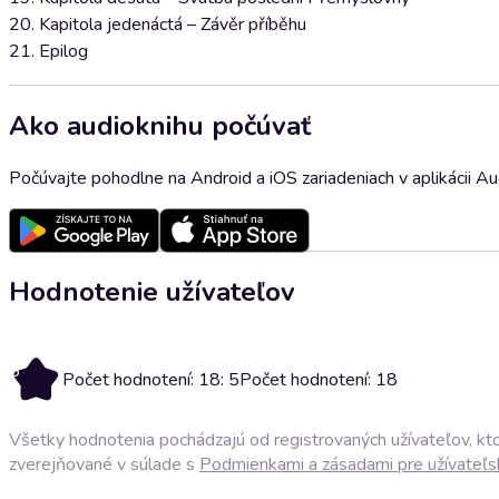
20. Kapitola jedenáctá – Závěr příběhu
21. Epilog
Ako audioknihu počúvať
Počúvajte pohodlne na Android a iOS zariadeniach v aplikácii A
Hodnotenie užívateľov
5
Počet hodnotení: 18: 5
Počet hodnotení: 18
Všetky hodnotenia pochádzajú od registrovaných užívateľov, ktor
zverejňované v súlade s
Podmienkami a zásadami pre užívateľs