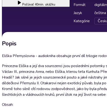
Formát
digitáln
Počúvať
40min. ukážku
Jazyk
čeština
Kategórie
Česká
Popis
Eliška Přemyslovna - audiokniha obsahuje první díl trilogie rodo
Princezna Eliška a její dva sourozenci jsou posledními potomky
Václav III., princezna Anna, nebo Eliška, kterou teta Kunhuta P
Hradě? Jak silné je jejich sourozenecké pouto a jaké nástrahy ji
dědečkovi Přemyslu II. Otakarovi nejen exotický půvab, byla po
Kromě toho silně cítí rodovou zodpovědnost, jako by byla předurč
šlechtických a vládnoucích kruhů, první útok na její život na sebe
Obsah: