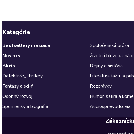
Kategórie
Bestsellery mesiaca
Spoločenská próza
Novinky
Životná filozofia, ná
Akcia
Dejiny a história
Detektívky, thrillery
Literatúra faktu a publ
Fantasy a sci-fi
Rozprávky
Osobný rozvoj
Humor, satira a komé
Spomienky a biografia
Audiosprievodcovia
Zákazníck