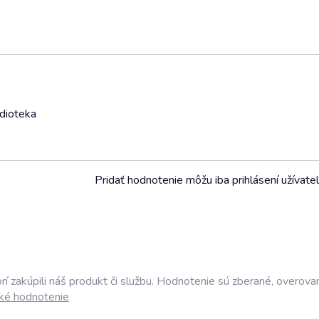
udioteka
Pridať hodnotenie môžu iba prihlásení užívatel
í zakúpili náš produkt či službu. Hodnotenie sú zberané, overova
ké hodnotenie