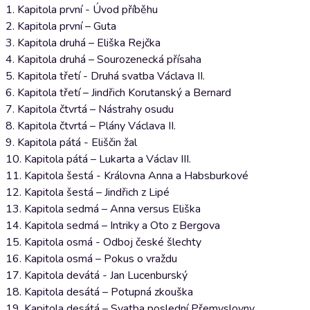
1. Kapitola první - Úvod příběhu
2. Kapitola první – Guta
3. Kapitola druhá – Eliška Rejčka
4. Kapitola druhá – Sourozenecká přísaha
5. Kapitola třetí - Druhá svatba Václava II.
6. Kapitola třetí – Jindřich Korutanský a Bernard
7. Kapitola čtvrtá – Nástrahy osudu
8. Kapitola čtvrtá – Plány Václava II.
9. Kapitola pátá - Eliščin žal
10. Kapitola pátá – Lukarta a Václav III.
11. Kapitola šestá - Královna Anna a Habsburkové
12. Kapitola šestá – Jindřich z Lipé
13. Kapitola sedmá – Anna versus Eliška
14. Kapitola sedmá – Intriky a Oto z Bergova
15. Kapitola osmá - Odboj české šlechty
16. Kapitola osmá – Pokus o vraždu
17. Kapitola devátá - Jan Lucenburský
18. Kapitola desátá – Potupná zkouška
19. Kapitola desátá – Svatba poslední Přemyslovny