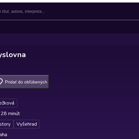
yslovna
Pridať do obľúbených
Ježková
 28 minút
story
Vyšehrad
niha