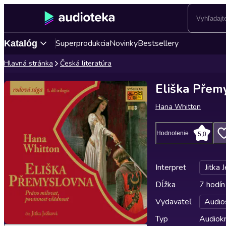
Superprodukcia
Novinky
Bestsellery
Katalóg
Hlavná stránka
Česká literatúra
Eliška Přem
Hana Whitton
Hodnotenie
5,0
Interpret
Jitka 
Dĺžka
7 hodín
Vydavateľ
Audio
Typ
Audiok