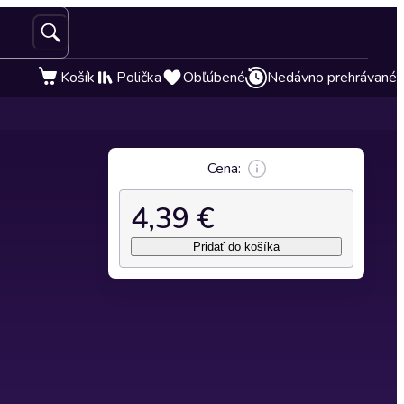
Košík
Polička
Obľúbené
Nedávno prehrávané
Cena:
4,39 €
Pridať do košíka