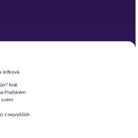
a Ježková.
ůn? Král
 na Pražském
po svém
ci z nejvyšších