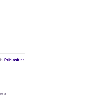
ia.
Prihlásiť sa
né a