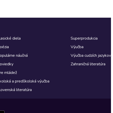
lasické diela
Superprodukcia
oézia
Výučba
opulárne náučná
Výučba cudzích jazykov
oviedky
Zahraničná literatúra
re mládež
kolská a predškolská výučba
lovenská literatúra