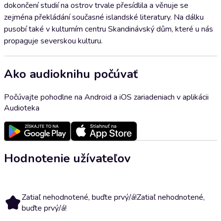
dokončení studií na ostrov trvale přesídlila a věnuje se
zejména překládání současné islandské literatury. Na dálku
pusobí také v kulturním centru Skandinávský dům, které u nás
propaguje severskou kulturu.
Ako audioknihu počúvať
Počúvajte pohodlne na Android a iOS zariadeniach v aplikácii
Audioteka
Hodnotenie užívateľov
Zatiaľ nehodnotené, buďte prvý/á!
Zatiaľ nehodnotené,
buďte prvý/á!