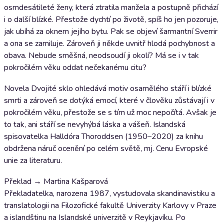
osmdesátileté ženy, která ztratila manžela a postupně přichází
i o další blízké. Přestože dychtí po životě, spíš ho jen pozoruje,
jak ubíhá za oknem jejího bytu. Pak se objeví šarmantní Sverrir
a ona se zamiluje. Zároveň ji někde uvnitř hlodá pochybnost a
obava. Nebude směšná, neodsoudí ji okolí? Má se i v tak
pokročilém věku oddat nečekanému citu?
Novela Dvojité sklo ohledává motiv osamělého stáří i blízké
smrti a zároveň se dotýká emocí, které v člověku zůstávají i v
pokročilém věku, přestože se s tím už moc nepočítá. Avšak je
to tak, ani stáří se nevyhýbá láska a vášeň. Islandská
spisovatelka Halldóra Thoroddsen (1950–2020) za knihu
obdržena náruč ocenění po celém světě, mj. Cenu Evropské
unie za literaturu.
Překlad → Martina Kašparová
Překladatelka, narozena 1987, vystudovala skandinavistiku a
translatologii na Filozofické fakultě Univerzity Karlovy v Praze
a islandštinu na Islandské univerzitě v Reykjavíku. Po