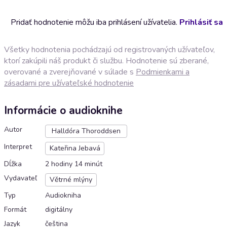
Pridať hodnotenie môžu iba prihlásení užívatelia.
Prihlásiť sa
Všetky hodnotenia pochádzajú od registrovaných užívateľov,
ktorí zakúpili náš produkt či službu. Hodnotenie sú zberané,
overované a zverejňované v súlade s
Podmienkami a
zásadami pre užívateľské hodnotenie
Informácie o audioknihe
Autor
Halldóra Thoroddsen
Interpret
Kateřina Jebavá
Dĺžka
2 hodiny 14 minút
Vydavateľ
Větrné mlýny
Typ
Audiokniha
Formát
digitálny
Jazyk
čeština