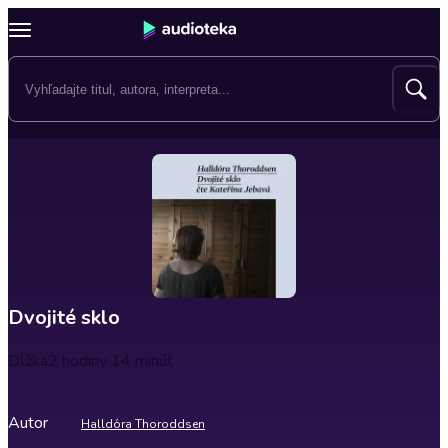
Dvojité sklo
Dĺžka
2 hodiny 14 minút
Autor
Halldóra Thoroddsen