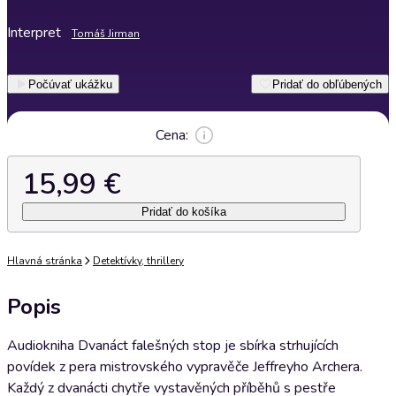
Interpret
Tomáš Jirman
Počúvať ukážku
Pridať do obľúbených
Cena:
15,99 €
Pridať do košíka
Hlavná stránka
Detektívky, thrillery
Popis
Audiokniha Dvanáct falešných stop je sbírka strhujících
povídek z pera mistrovského vypravěče Jeffreyho Archera.
Každý z dvanácti chytře vystavěných příběhů s pestře