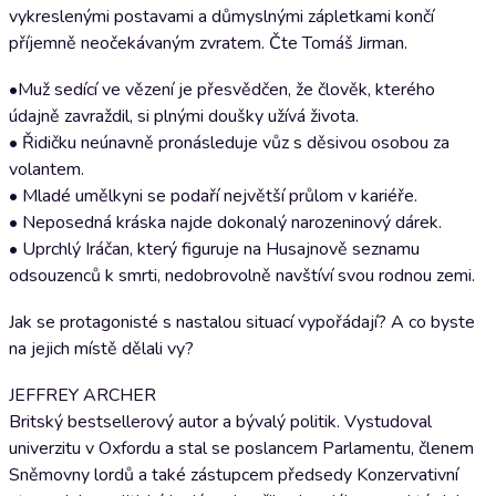
vykreslenými postavami a důmyslnými zápletkami končí
příjemně neočekávaným zvratem. Čte Tomáš Jirman.
•Muž sedící ve vězení je přesvědčen, že člověk, kterého
údajně zavraždil, si plnými doušky užívá života.
• Řidičku neúnavně pronásleduje vůz s děsivou osobou za
volantem.
• Mladé umělkyni se podaří největší průlom v kariéře.
• Neposedná kráska najde dokonalý narozeninový dárek.
• Uprchlý Iráčan, který figuruje na Husajnově seznamu
odsouzenců k smrti, nedobrovolně navštíví svou rodnou zemi.
Jak se protagonisté s nastalou situací vypořádají? A co byste
na jejich místě dělali vy?
JEFFREY ARCHER
Britský bestsellerový autor a bývalý politik. Vystudoval
univerzitu v Oxfordu a stal se poslancem Parlamentu, členem
Sněmovny lordů a také zástupcem předsedy Konzervativní