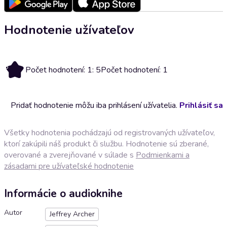
Hodnotenie užívateľov
5
Počet hodnotení: 1: 5
Počet hodnotení: 1
Pridať hodnotenie môžu iba prihlásení užívatelia.
Prihlásiť sa
Všetky hodnotenia pochádzajú od registrovaných užívateľov,
ktorí zakúpili náš produkt či službu. Hodnotenie sú zberané,
overované a zverejňované v súlade s
Podmienkami a
zásadami pre užívateľské hodnotenie
Informácie o audioknihe
Autor
Jeffrey Archer