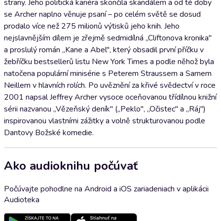
strany. Jeho politická kariéra skončila skandálem a od té doby
se Archer naplno věnuje psaní – po celém světě se dosud
prodalo více než 275 milionů výtisků jeho knih. Jeho
nejslavnějším dílem je zřejmě sedmidílná „Cliftonova kronika"
a proslulý román „Kane a Abel", který obsadil první příčku v
žebříčku bestsellerů listu New York Times a podle něhož byla
natočena populární minisérie s Peterem Straussem a Samem
Neillem v hlavních rolích. Po uvěznění za křivé svědectví v roce
2001 napsal Jeffrey Archer vysoce oceňovanou třídílnou knižní
sérii nazvanou „Vězeňský deník" („Peklo", „Očistec" a „Ráj")
inspirovanou vlastními zážitky a volně strukturovanou podle
Dantovy Božské komedie.
Ako audioknihu počúvať
Počúvajte pohodlne na Android a iOS zariadeniach v aplikácii
Audioteka