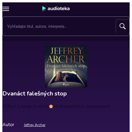
Dvanáct falešných stop
Dĺžka
11 hodín 9 minút
Hodnotenie
5
(1 hodnotenie)
Autor
Jeffrey Archer