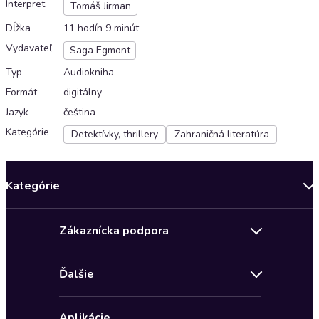
Interpret
Tomáš Jirman
Dĺžka
11 hodín 9 minút
Vydavateľ
Saga Egmont
Typ
Audiokniha
Formát
digitálny
Jazyk
čeština
Kategórie
Detektívky, thrillery
Zahraničná literatúra
Kategórie
Bestsellery mesiaca
Zákaznícka podpora
Novinky
Obchodné podmienky
Akcia
Ďalšie
Pravidlá ochrany osobných údajov
Detektívky, thrillery
Zľava 4 € na prvú audioknihu
Kontakt a pomocník
Fantasy a sci-fi
Aplikácie