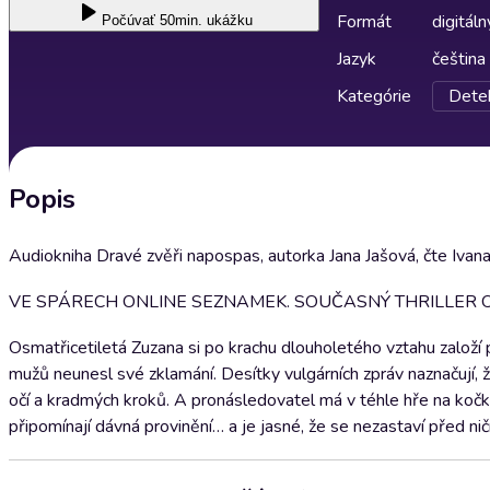
Formát
digitáln
Počúvať
50min. ukážku
Jazyk
čeština
Kategórie
Detek
Popis
Audiokniha Dravé zvěři napospas, autorka Jana Jašová, čte Ivana
VE SPÁRECH ONLINE SEZNAMEK. SOUČASNÝ THRILLER OD
Osmatřicetiletá Zuzana si po krachu dlouholetého vztahu založí pr
mužů neunesl své zklamání. Desítky vulgárních zpráv naznačují, že 
očí a kradmých kroků. A pronásledovatel má v téhle hře na kočku a
připomínají dávná provinění… a je jasné, že se nezastaví před nič