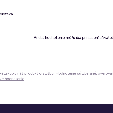
udioteka
Pridať hodnotenie môžu iba prihlásení užívatel
í zakúpili náš produkt či službu. Hodnotenie sú zberané, overova
ké hodnotenie