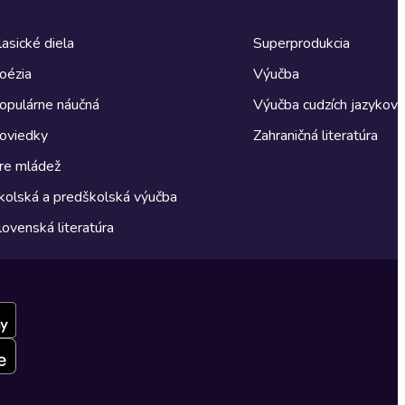
lasické diela
Superprodukcia
oézia
Výučba
opulárne náučná
Výučba cudzích jazykov
oviedky
Zahraničná literatúra
re mládež
kolská a predškolská výučba
lovenská literatúra