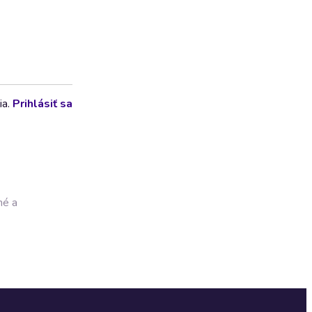
ia.
Prihlásiť sa
né a