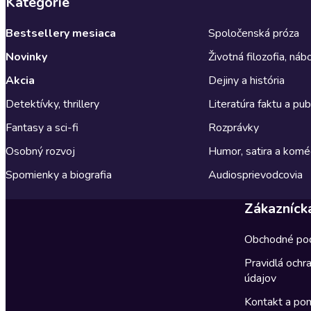
Kategórie
Bestsellery mesiaca
Spoločenská próza
Novinky
Životná filozofia, ná
Akcia
Dejiny a história
Detektívky, thrillery
Literatúra faktu a publ
Fantasy a sci-fi
Rozprávky
Osobný rozvoj
Humor, satira a komé
Spomienky a biografia
Audiosprievodcovia
Zákazníck
Obchodné po
Pravidlá ochr
údajov
Kontakt a po