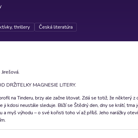
y
tívky, thrillery
Česká literatúra
 Jirešová.
 DRŽITELKY MAGNESIE LITERY.
ofil na Tinderu, brzy ale začne litovat. Zdá se totiž, že některý z
ji kdosi neustále sleduje. Blíží se Štědrý den, dny se krátí, tma j
 myš výhodu – o své kořisti toho ví až příliš. Jeho narážky otevír
ím.