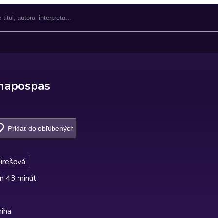
 napospas
Pridať do obľúbených
Jirešová
n 43 minút
niha