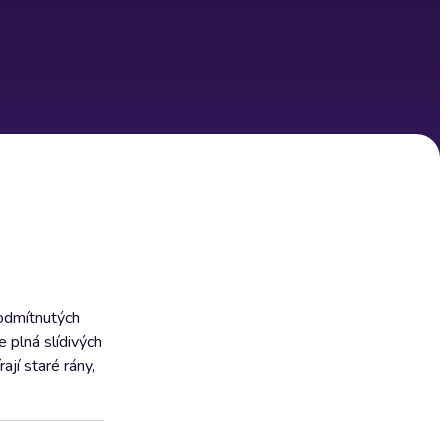
 odmítnutých
e plná slídivých
ají staré rány,