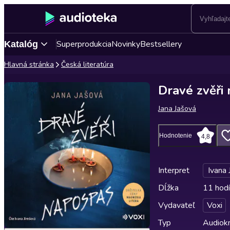
Superprodukcia
Novinky
Bestsellery
Katalóg
Hlavná stránka
Česká literatúra
Dravé zvěři
Jana Jašová
Hodnotenie
4,8
Interpret
Ivana 
Dĺžka
11 hodí
Vydavateľ
Voxi
Typ
Audiok