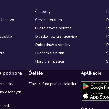
Časopisy
K
boženstvo
Česká literatúra
P
Cudzojazyčná beletria
P
icistika
Divadlo, rozhlas, televízia
P
Dobrodružné romány
P
dia
Ekonómia a biznis
Š
Horory a mystika
S
a podpora
Ďalšie
Aplikácie
dmienky
Zľava 4 € na prvú audioknihu
any osobných
mocník
Všetko