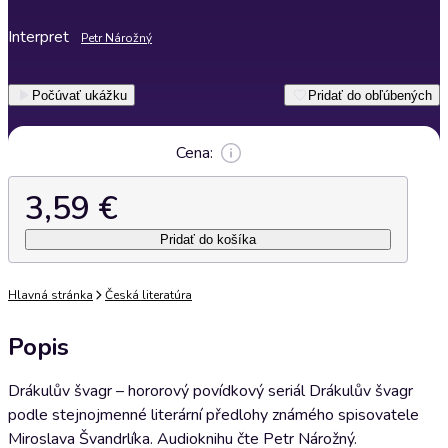
Interpret
Petr Nárožný
Počúvať ukážku
Pridať do obľúbených
Cena:
3,59 €
Pridať do košíka
Hlavná stránka
Česká literatúra
Popis
Drákulův švagr – hororový povídkový seriál Drákulův švagr
podle stejnojmenné literární předlohy známého spisovatele
Miroslava Švandrlíka. Audioknihu čte Petr Nárožný.