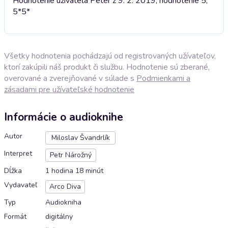
Hodnotenie užívateľa Peter z 9. 2. 2019, hodnotenie 5;
5*
5*
Všetky hodnotenia pochádzajú od registrovaných užívateľov,
ktorí zakúpili náš produkt či službu. Hodnotenie sú zberané,
overované a zverejňované v súlade s
Podmienkami a
zásadami pre užívateľské hodnotenie
Informácie o audioknihe
Autor
Miloslav Švandrlík
Interpret
Petr Nárožný
Dĺžka
1 hodina 18 minút
Vydavateľ
Arco Diva
Typ
Audiokniha
Formát
digitálny