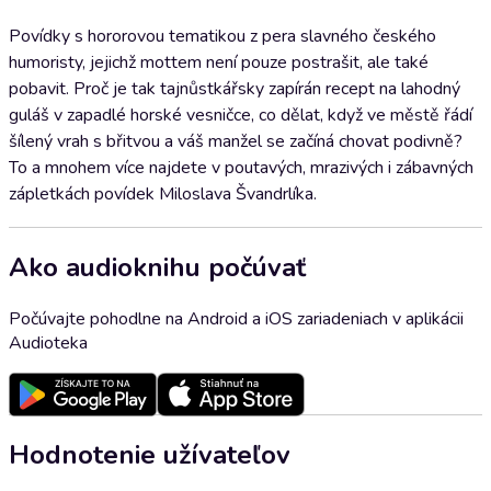
Povídky s hororovou tematikou z pera slavného českého
humoristy, jejichž mottem není pouze postrašit, ale také
pobavit. Proč je tak tajnůstkářsky zapírán recept na lahodný
guláš v zapadlé horské vesničce, co dělat, když ve městě řádí
šílený vrah s břitvou a váš manžel se začíná chovat podivně?
To a mnohem více najdete v poutavých, mrazivých i zábavných
zápletkách povídek Miloslava Švandrlíka.
Ako audioknihu počúvať
Počúvajte pohodlne na Android a iOS zariadeniach v aplikácii
Audioteka
Hodnotenie užívateľov