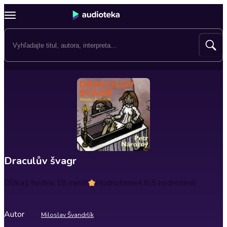
Draculův švagr
Dĺžka
1 hodina 18 minút
Hodnotenie
4.8
(5 hodnotení)
Autor
Miloslav Švandrlík