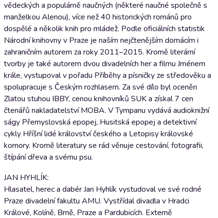
vědeckých a populárně naučných (některé naučné společně s
manželkou Alenou), více než 40 historických románů pro
dospělé a několik knih pro mládež. Podle oficiálních statistik
Národní knihovny v Praze je naším nejčtenějším domácím i
zahraničním autorem za roky 2011–2015. Kromě literární
tvorby je také autorem dvou divadelních her a filmu Jménem
krále, vystupoval v pořadu Příběhy a písničky ze středověku a
spolupracuje s Českým rozhlasem. Za své dílo byl oceněn
Zlatou stuhou IBBY, cenou knihovníků SUK a získal 7 cen
čtenářů nakladatelství MOBA. V Tympanu vydává audioknižní
ságy Přemyslovská epopej, Husitská epopej a detektivní
cykly Hříšní lidé království českého a Letopisy královské
komory. Kromě literatury se rád věnuje cestování, fotografii,
štípání dřeva a svému psu.
JAN HYHLÍK:
Hlasatel, herec a dabér Jan Hyhlík vystudoval ve své rodné
Praze divadelní fakultu AMU. Vystřídal divadla v Hradci
Králové, Kolíně, Brně, Praze a Pardubicích. Externě