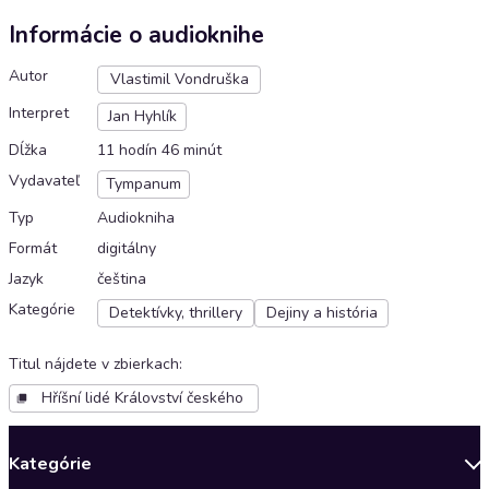
Informácie o audioknihe
Autor
Vlastimil Vondruška
Interpret
Jan Hyhlík
Dĺžka
11 hodín 46 minút
Vydavateľ
Tympanum
Typ
Audiokniha
Formát
digitálny
Jazyk
čeština
Kategórie
Detektívky, thrillery
Dejiny a história
Titul nájdete v zbierkach
:
Hříšní lidé Království českého
Kategórie