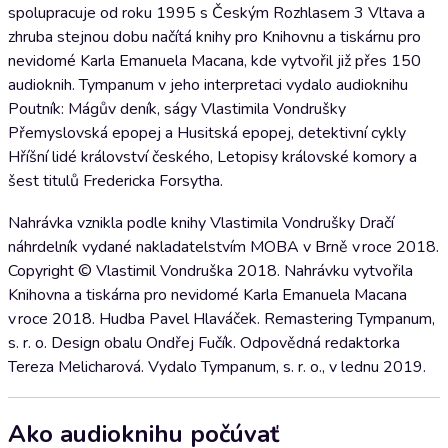
spolupracuje od roku 1995 s Českým Rozhlasem 3 Vltava a
zhruba stejnou dobu načítá knihy pro Knihovnu a tiskárnu pro
nevidomé Karla Emanuela Macana, kde vytvořil již přes 150
audioknih. Tympanum v jeho interpretaci vydalo audioknihu
Poutník: Mágův deník, ságy Vlastimila Vondrušky
Přemyslovská epopej a Husitská epopej, detektivní cykly
Hříšní lidé království českého, Letopisy královské komory a
šest titulů Fredericka Forsytha.
Nahrávka vznikla podle knihy Vlastimila Vondrušky Dračí
náhrdelník vydané nakladatelstvím MOBA v Brně v roce 2018.
Copyright © Vlastimil Vondruška 2018. Nahrávku vytvořila
Knihovna a tiskárna pro nevidomé Karla Emanuela Macana
v roce 2018. Hudba Pavel Hlaváček. Remastering Tympanum,
s. r. o. Design obalu Ondřej Fučík. Odpovědná redaktorka
Tereza Melicharová. Vydalo Tympanum, s. r. o., v lednu 2019.
Ako audioknihu počúvať