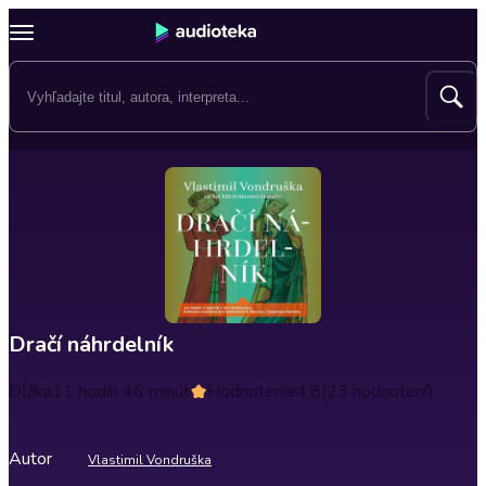
Dračí náhrdelník
Dĺžka
11 hodín 46 minút
Hodnotenie
4.8
(23 hodnotení)
Autor
Vlastimil Vondruška