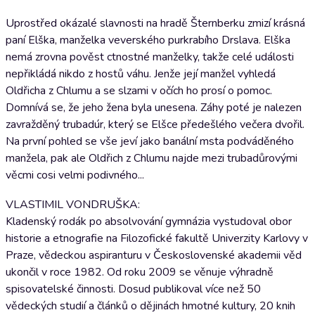
Uprostřed okázalé slavnosti na hradě Šternberku zmizí krásná
paní Elška, manželka veverského purkrabího Drslava. Elška
nemá zrovna pověst ctnostné manželky, takže celé události
nepřikládá nikdo z hostů váhu. Jenže její manžel vyhledá
Oldřicha z Chlumu a se slzami v očích ho prosí o pomoc.
Domnívá se, že jeho žena byla unesena. Záhy poté je nalezen
zavražděný trubadúr, který se Elšce předešlého večera dvořil.
Na první pohled se vše jeví jako banální msta podváděného
manžela, pak ale Oldřich z Chlumu najde mezi trubadůrovými
věcmi cosi velmi podivného...
VLASTIMIL VONDRUŠKA:
Kladenský rodák po absolvování gymnázia vystudoval obor
historie a etnografie na Filozofické fakultě Univerzity Karlovy v
Praze, vědeckou aspiranturu v Československé akademii věd
ukončil v roce 1982. Od roku 2009 se věnuje výhradně
spisovatelské činnosti. Dosud publikoval více než 50
vědeckých studií a článků o dějinách hmotné kultury, 20 knih