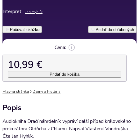
Interpret
Jan Hyhlík
Počúvať ukážku
Pridať do obľúbených
Cena:
10,99 €
Pridať do košíka
Hlavná stránka
Dejiny a história
Popis
Audiokniha Dračí náhrdelník vypráví další případ královského
prokurátora Oldřicha z Chlumu. Napsal Vlastimil Vondruška.
Čte Jan Hyhlík.