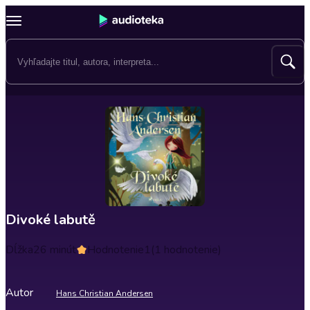
Divoké labutě
Dĺžka
26 minút
Hodnotenie
1
(1 hodnotenie)
Autor
Hans Christian Andersen