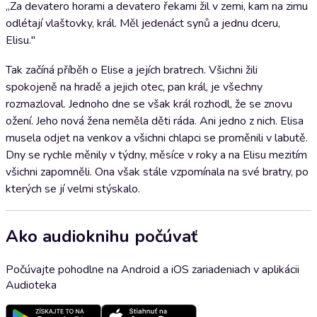
„Za devatero horami a devatero řekami žil v zemi, kam na zimu
odlétají vlaštovky, král. Měl jedenáct synů a jednu dceru,
Elisu."
Tak začíná příběh o Elise a jejích bratrech. Všichni žili
spokojeně na hradě a jejich otec, pan král, je všechny
rozmazloval. Jednoho dne se však král rozhodl, že se znovu
ožení. Jeho nová žena neměla děti ráda. Ani jedno z nich. Elisa
musela odjet na venkov a všichni chlapci se proměnili v labutě.
Dny se rychle měnily v týdny, měsíce v roky a na Elisu mezitím
všichni zapomněli. Ona však stále vzpomínala na své bratry, po
kterých se jí velmi stýskalo.
Ako audioknihu počúvať
Počúvajte pohodlne na Android a iOS zariadeniach v aplikácii
Audioteka