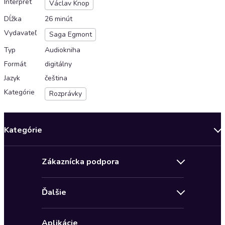
Interpret
Václav Knop
Dĺžka
26 minút
Vydavateľ
Saga Egmont
Typ
Audiokniha
Formát
digitálny
Jazyk
čeština
Kategórie
Rozprávky
Kategórie
Bestsellery mesiaca
Zákaznícka podpora
Novinky
Obchodné podmienky
Akcia
Ďalšie
Pravidlá ochrany osobných údajov
Detektívky, thrillery
Zľava 4 € na prvú audioknihu
Kontakt a pomocník
Fantasy a sci-fi
Aplikácie