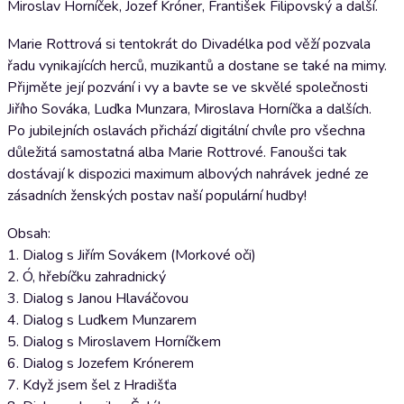
Miroslav Horníček, Jozef Króner, František Filipovský a další.
Marie Rottrová si tentokrát do Divadélka pod věží pozvala
řadu vynikajících herců, muzikantů a dostane se také na mimy.
Přijměte její pozvání i vy a bavte se ve skvělé společnosti
Jiřího Sováka, Luďka Munzara, Miroslava Horníčka a dalších.
Po jubilejních oslavách přichází digitální chvíle pro všechna
důležitá samostatná alba Marie Rottrové. Fanoušci tak
dostávají k dispozici maximum albových nahrávek jedné ze
zásadních ženských postav naší populární hudby!
Obsah:
1. Dialog s Jiřím Sovákem (Morkové oči)
2. Ó, hřebíčku zahradnický
3. Dialog s Janou Hlaváčovou
4. Dialog s Luďkem Munzarem
5. Dialog s Miroslavem Horníčkem
6. Dialog s Jozefem Krónerem
7. Když jsem šel z Hradišťa