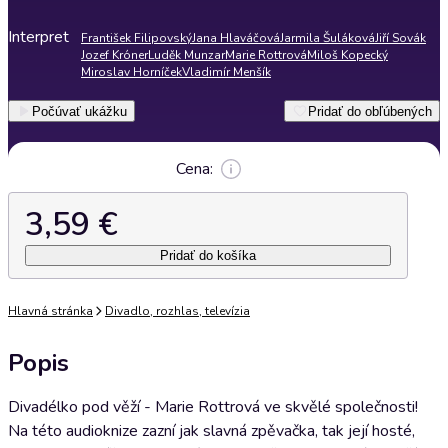
Interpret
František Filipovský
Jana Hlaváčová
Jarmila Šuláková
Jiří Sovák
Jozef Króner
Luděk Munzar
Marie Rottrová
Miloš Kopecký
Miroslav Horníček
Vladimír Menšík
Počúvať ukážku
Pridať do obľúbených
Cena:
3,59 €
Pridať do košíka
Hlavná stránka
Divadlo, rozhlas, televízia
Popis
Divadélko pod věží - Marie Rottrová ve skvělé společnosti!
Na této audioknize zazní jak slavná zpěvačka, tak její hosté,