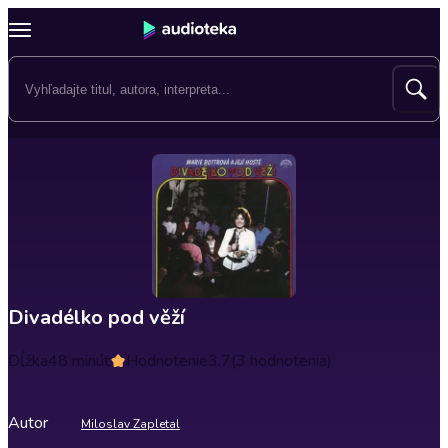
Divadélko pod věží
Dĺžka
48 minút
Hodnotenie
3.7
(3 hodnotenia)
Autor
Miloslav Zapletal