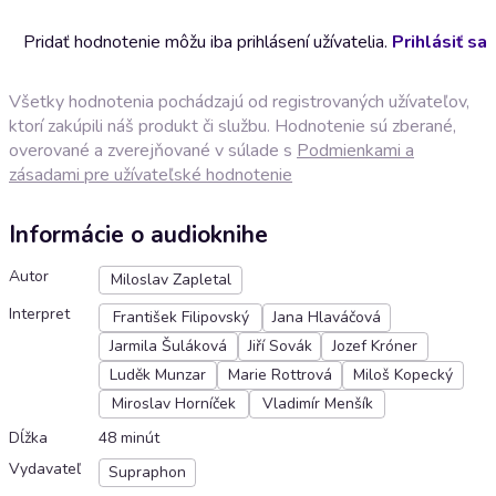
Pridať hodnotenie môžu iba prihlásení užívatelia.
Prihlásiť sa
Všetky hodnotenia pochádzajú od registrovaných užívateľov,
ktorí zakúpili náš produkt či službu. Hodnotenie sú zberané,
overované a zverejňované v súlade s
Podmienkami a
zásadami pre užívateľské hodnotenie
Informácie o audioknihe
Autor
Miloslav Zapletal
Interpret
František Filipovský
Jana Hlaváčová
Jarmila Šuláková
Jiří Sovák
Jozef Króner
Luděk Munzar
Marie Rottrová
Miloš Kopecký
Miroslav Horníček
Vladimír Menšík
Dĺžka
48 minút
Vydavateľ
Supraphon