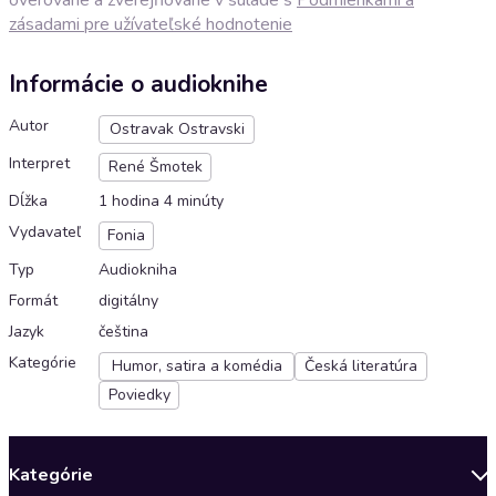
zásadami pre užívateľské hodnotenie
Informácie o audioknihe
Autor
Ostravak Ostravski
Interpret
René Šmotek
Dĺžka
1 hodina 4 minúty
Vydavateľ
Fonia
Typ
Audiokniha
Formát
digitálny
Jazyk
čeština
Kategórie
Humor, satira a komédia
Česká literatúra
Poviedky
Kategórie