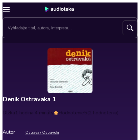
Denik Ostravaka 1
Dĺžka
1 hodina 4 minúty
Hodnotenie
5
(2 hodnotenia)
Autor
Ostravak Ostravski