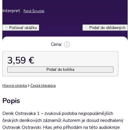
Interpret
René Šmotek
Počúvať ukážku
Pridať do obľúbených
Cena:
3,59 €
Pridať do košíka
Hlavná stránka
Česká literatúra
Popis
Denik Ostravaka 1 – zvuková podoba nejpopulárnějších
českých deníkových záznamů! Autorem je dosud neodhalený
Ostravak Ostravski. Hlas jeho příhodám na této audioknize