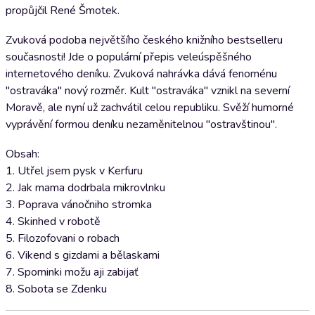
propůjčil René Šmotek.
Zvuková podoba největšího českého knižního bestselleru
současnosti! Jde o populární přepis veleúspěšného
internetového deníku. Zvuková nahrávka dává fenoménu
"ostraváka" nový rozměr. Kult "ostraváka" vznikl na severní
Moravě, ale nyní už zachvátil celou republiku. Svěží humorné
vyprávění formou deníku nezaměnitelnou "ostravštinou".
Obsah:
1. Utřel jsem pysk v Kerfuru
2. Jak mama dodrbala mikrovlnku
3. Poprava vánočniho stromka
4. Skinhed v robotě
5. Filozofovani o robach
6. Vikend s gizdami a bělaskami
7. Spominki možu aji zabijať
8. Sobota se Zdenku