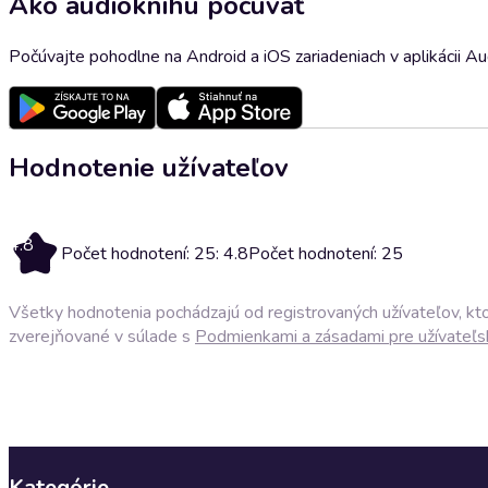
Ako audioknihu počúvať
Počúvajte pohodlne na Android a iOS zariadeniach v aplikácii A
Hodnotenie užívateľov
4.8
Počet hodnotení: 25: 4.8
Počet hodnotení: 25
Všetky hodnotenia pochádzajú od registrovaných užívateľov, ktor
zverejňované v súlade s
Podmienkami a zásadami pre užívateľs
Kategórie