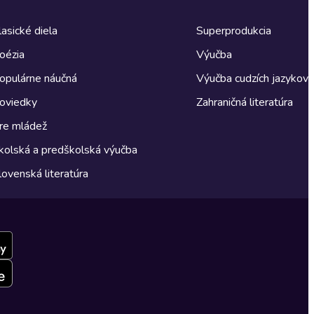
lasické diela
Superprodukcia
oézia
Výučba
opulárne náučná
Výučba cudzích jazykov
oviedky
Zahraničná literatúra
re mládež
kolská a predškolská výučba
lovenská literatúra