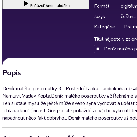
Formát
digitáln
Počúvať
5min. ukážku
Jazyk
čeština
Kategórie
Pre m
Titul nájdete v zbie
Deník malého 
Popis
Deník malého poseroutky 3 - Poslední kapka - audiokniha obsah
Namluvil Václav Kopta.Deník malého poseroutky #3Řekněme si to
Ten si stále myslí, že ještě může svého syna vychovat a udělat z
„chlapáckou“ činnost. Greg se ale pokaždé ze všeho vykroutí. Je
napadnout něco fakt dobrýho... Deník malého poseroutky už potř