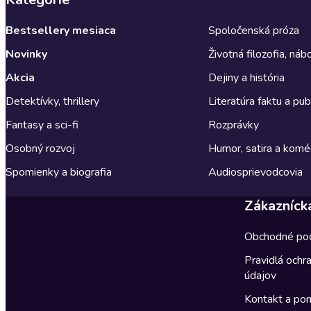
Bestsellery mesiaca
Spoločenská próza
Novinky
Životná filozofia, ná
Akcia
Dejiny a história
Detektívky, thrillery
Literatúra faktu a publ
Fantasy a sci-fi
Rozprávky
Osobný rozvoj
Humor, satira a komé
Spomienky a biografia
Audiosprievodcovia
Zákazníck
Obchodné po
Pravidlá ochr
údajov
Kontakt a po