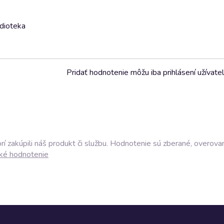
udioteka
Pridať hodnotenie môžu iba prihlásení užívatel
í zakúpili náš produkt či službu. Hodnotenie sú zberané, overova
ké hodnotenie