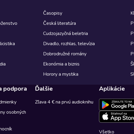
Časopisy
K
boženstvo
Česká literatúra
P
Cudzojazyčná beletria
P
icistika
Divadlo, rozhlas, televízia
P
Dobrodružné romány
P
dia
Ekonómia a biznis
Š
Horory a mystika
S
a podpora
Ďalšie
Aplikácie
dmienky
Zľava 4 € na prvú audioknihu
any osobných
mocník
Všetko