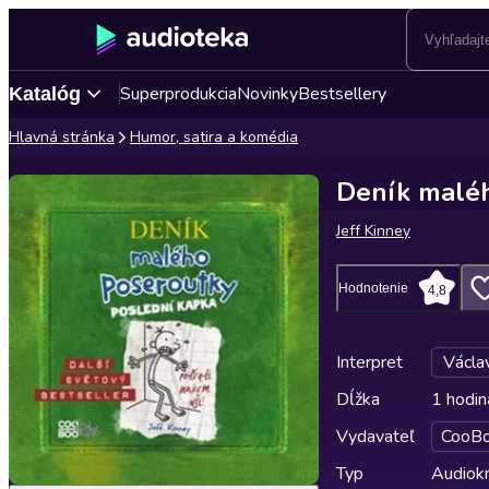
Superprodukcia
Novinky
Bestsellery
Katalóg
Hlavná stránka
Humor, satira a komédia
Deník maléh
Jeff Kinney
Hodnotenie
4,8
Interpret
Václa
Dĺžka
1 hodin
Vydavateľ
CooB
Typ
Audiok