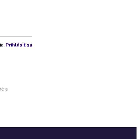
ia.
Prihlásiť sa
né a