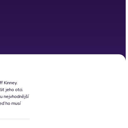
f Kinney.
t jeho otci.
tu nejvhodnější
teď ho musí