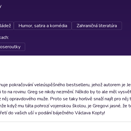
y
ládež
Humor, satira a komédia
Zahraničná literatúra
rkach
:
poseroutky
uje pokračování veleúspěšného bestselleru, jehož autorem je Jef
 na rovinu: Greg se nikdy nezmění. Někdo by to ale měl vysvětli
 něj opravdového muže. Proto se taky horlivě snaží najít pro něj 
nže když mu táta pohrozí vojenskou školou, je Gregovi jasné, že 
etí do vašich uší v podání báječného Václava Kopty!