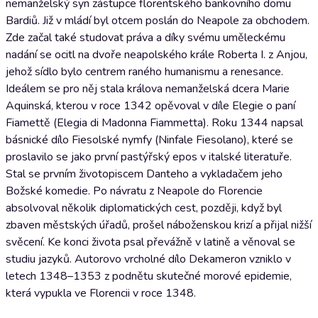
nemanželský syn zástupce florentského bankovního domu
Bardiů. Již v mládí byl otcem poslán do Neapole za obchodem.
Zde začal také studovat práva a díky svému uměleckému
nadání se ocitl na dvoře neapolského krále Roberta I. z Anjou,
jehož sídlo bylo centrem raného humanismu a renesance.
Ideálem se pro něj stala králova nemanželská dcera Marie
Aquinská, kterou v roce 1342 opěvoval v díle Elegie o paní
Fiamettě (Elegia di Madonna Fiammetta). Roku 1344 napsal
básnické dílo Fiesolské nymfy (Ninfale Fiesolano), které se
proslavilo se jako první pastýřský epos v italské literatuře.
Stal se prvním životopiscem Danteho a vykladačem jeho
Božské komedie. Po návratu z Neapole do Florencie
absolvoval několik diplomatických cest, později, když byl
zbaven městských úřadů, prošel náboženskou krizí a přijal nižší
svěcení. Ke konci života psal převážně v latině a věnoval se
studiu jazyků. Autorovo vrcholné dílo Dekameron vzniklo v
letech 1348–1353 z podnětu skutečné morové epidemie,
která vypukla ve Florencii v roce 1348.