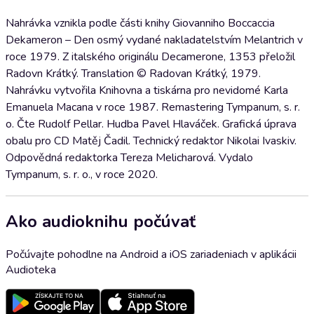
Nahrávka vznikla podle části knihy Giovanniho Boccaccia
Dekameron – Den osmý vydané nakladatelstvím Melantrich v
roce 1979. Z italského originálu Decamerone, 1353 přeložil
Radovn Krátký. Translation © Radovan Krátký, 1979.
Nahrávku vytvořila Knihovna a tiskárna pro nevidomé Karla
Emanuela Macana v roce 1987. Remastering Tympanum, s. r.
o. Čte Rudolf Pellar. Hudba Pavel Hlaváček. Grafická úprava
obalu pro CD Matěj Čadil. Technický redaktor Nikolai Ivaskiv.
Odpovědná redaktorka Tereza Melicharová. Vydalo
Tympanum, s. r. o., v roce 2020.
Ako audioknihu počúvať
Počúvajte pohodlne na Android a iOS zariadeniach v aplikácii
Audioteka