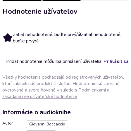
Hodnotenie užívateľov
Zatiaľ nehodnotené, buďte prvý/á!
Zatiaľ nehodnotené,
buďte prvý/á!
Pridať hodnotenie môžu iba prihlásení užívatelia.
Prihlásiť sa
Všetky hodnotenia pochádzajú od registrovaných užívateľov,
ktorí zakúpili náš produkt či službu. Hodnotenie sú zberané,
overované a zverejňované v súlade s
Podmienkami a
zásadami pre užívateľské hodnotenie
Informácie o audioknihe
Autor
Giovanni Boccaccio