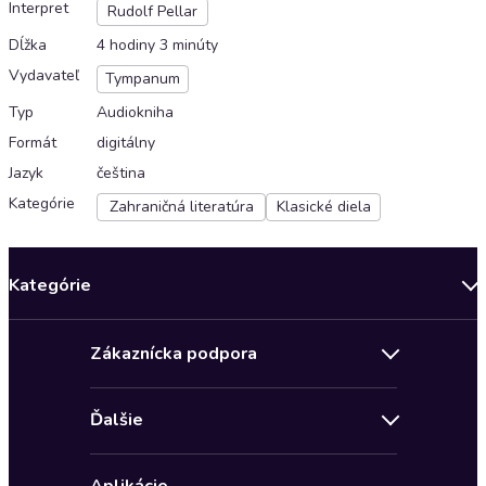
Interpret
Rudolf Pellar
Dĺžka
4 hodiny 3 minúty
Vydavateľ
Tympanum
Typ
Audiokniha
Formát
digitálny
Jazyk
čeština
Kategórie
Zahraničná literatúra
Klasické diela
Kategórie
Bestsellery mesiaca
Zákaznícka podpora
Novinky
Obchodné podmienky
Akcia
Ďalšie
Pravidlá ochrany osobných údajov
Detektívky, thrillery
Zľava 4 € na prvú audioknihu
Kontakt a pomocník
Fantasy a sci-fi