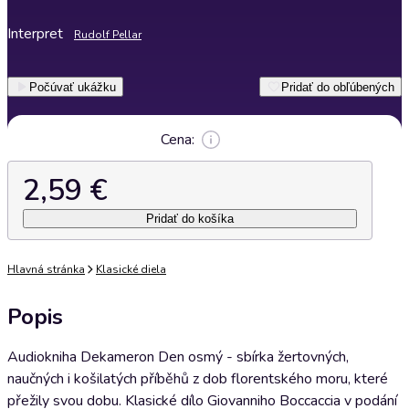
Interpret
Rudolf Pellar
Počúvať ukážku
Pridať do obľúbených
Cena:
2,59 €
Pridať do košíka
Hlavná stránka
Klasické diela
Popis
Audiokniha Dekameron Den osmý - sbírka žertovných,
naučných i košilatých příběhů z dob florentského moru, které
přežily svou dobu. Klasické dílo Giovanniho Boccaccia v podání