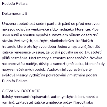
Rudolfa Pellara.
Dekameron #8
Urozená společnost sedmi paní a tří pánů se před morovou
nákazou uchýlí na venkovské sídlo nedaleko Florencie. Aby
unikli nudě a smutku vypráví si navzájem během deseti dní
stovku žertovných, naučných, sladkobolných i košilatých
historek, které přežily svou dobu. Jedno z nejslavnějších děl
italské renesance ukazuje, že lidská povaha se od 14. století
příliš nezměnila. Nad zmatky a strastmi renesančního člověka
nakonec vítězí naděje, důvtip a samozřejmě láska, která někdy
nabývá nečekaných podob. Audioknižní vyprávění perly
světové klasiky vychází na pokračování v mistrném podání
Rudolfa Pellara.
GIOVANNI BOCCACIO
Italský renesanční spisovatel, autor lyrických básní, novel a
románů, zakladatel italské umělecké prózy. Narodil jako