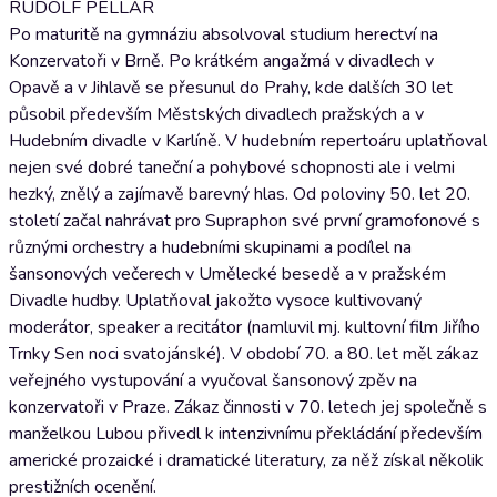
RUDOLF PELLAR
Po maturitě na gymnáziu absolvoval studium herectví na
Konzervatoři v Brně. Po krátkém angažmá v divadlech v
Opavě a v Jihlavě se přesunul do Prahy, kde dalších 30 let
působil především Městských divadlech pražských a v
Hudebním divadle v Karlíně. V hudebním repertoáru uplatňoval
nejen své dobré taneční a pohybové schopnosti ale i velmi
hezký, znělý a zajímavě barevný hlas. Od poloviny 50. let 20.
století začal nahrávat pro Supraphon své první gramofonové s
různými orchestry a hudebními skupinami a podílel na
šansonových večerech v Umělecké besedě a v pražském
Divadle hudby. Uplatňoval jakožto vysoce kultivovaný
moderátor, speaker a recitátor (namluvil mj. kultovní film Jiřího
Trnky Sen noci svatojánské). V období 70. a 80. let měl zákaz
veřejného vystupování a vyučoval šansonový zpěv na
konzervatoři v Praze. Zákaz činnosti v 70. letech jej společně s
manželkou Lubou přivedl k intenzivnímu překládání především
americké prozaické i dramatické literatury, za něž získal několik
prestižních ocenění.