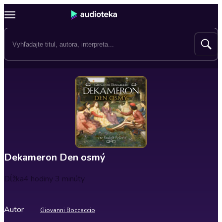
Dekameron Den osmý
Dĺžka
4 hodiny 3 minúty
Autor
Giovanni Boccaccio