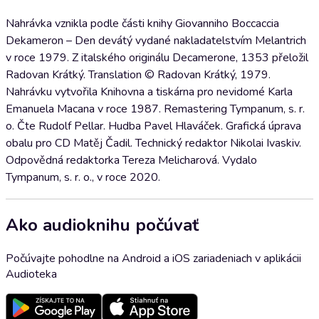
Nahrávka vznikla podle části knihy Giovanniho Boccaccia
Dekameron – Den devátý vydané nakladatelstvím Melantrich
v roce 1979. Z italského originálu Decamerone, 1353 přeložil
Radovan Krátký. Translation © Radovan Krátký, 1979.
Nahrávku vytvořila Knihovna a tiskárna pro nevidomé Karla
Emanuela Macana v roce 1987. Remastering Tympanum, s. r.
o. Čte Rudolf Pellar. Hudba Pavel Hlaváček. Grafická úprava
obalu pro CD Matěj Čadil. Technický redaktor Nikolai Ivaskiv.
Odpovědná redaktorka Tereza Melicharová. Vydalo
Tympanum, s. r. o., v roce 2020.
Ako audioknihu počúvať
Počúvajte pohodlne na Android a iOS zariadeniach v aplikácii
Audioteka