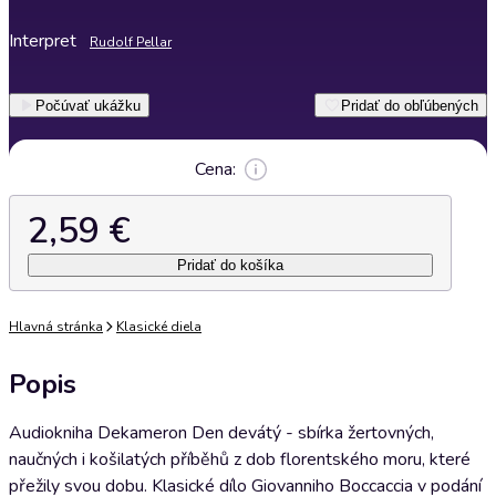
Interpret
Rudolf Pellar
Počúvať ukážku
Pridať do obľúbených
Cena:
2,59 €
Pridať do košíka
Hlavná stránka
Klasické diela
Popis
Audiokniha Dekameron Den devátý - sbírka žertovných,
naučných i košilatých příběhů z dob florentského moru, které
přežily svou dobu. Klasické dílo Giovanniho Boccaccia v podání