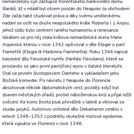
nemanželský syn zástupce florentského bankovního domu
Bardiů. Již v mládí byl otcem poslán do Neapole za obchodem.
Zde začal také studovat práva a díky svému uměleckému
nadání se ocitl na dvoře neapolského krále Roberta I. z Anjou,
jehož sídlo bylo centrem raného humanismu a renesance.
Ideálem se pro něj stala králova nemanželská dcera Marie
Aquinská, kterou v roce 1342 opěvoval v díle Elegie o paní
Fiamettě (Elegia di Madonna Fiammetta). Roku 1344 napsal
básnické dílo Fiesolské nymfy (Ninfale Fiesolano), které se
proslavilo se jako první pastýřský epos v italské literatuře.
Stal se prvním životopiscem Danteho a vykladačem jeho
Božské komedie. Po návratu z Neapole do Florencie
absolvoval několik diplomatických cest, později, když byl
zbaven městských úřadů, prošel náboženskou krizí a přijal nižší
svěcení. Ke konci života psal převážně v latině a věnoval se
studiu jazyků. Autorovo vrcholné dílo Dekameron vzniklo v
letech 1348–1353 z podnětu skutečné morové epidemie,
která vypukla ve Florencii v roce 1348.