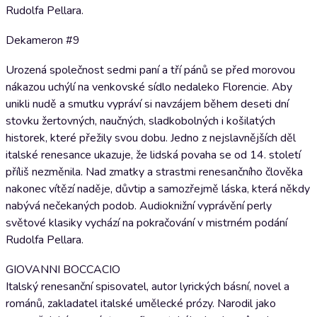
Rudolfa Pellara.
Dekameron #9
Urozená společnost sedmi paní a tří pánů se před morovou
nákazou uchýlí na venkovské sídlo nedaleko Florencie. Aby
unikli nudě a smutku vypráví si navzájem během deseti dní
stovku žertovných, naučných, sladkobolných i košilatých
historek, které přežily svou dobu. Jedno z nejslavnějších děl
italské renesance ukazuje, že lidská povaha se od 14. století
příliš nezměnila. Nad zmatky a strastmi renesančního člověka
nakonec vítězí naděje, důvtip a samozřejmě láska, která někdy
nabývá nečekaných podob. Audioknižní vyprávění perly
světové klasiky vychází na pokračování v mistrném podání
Rudolfa Pellara.
GIOVANNI BOCCACIO
Italský renesanční spisovatel, autor lyrických básní, novel a
románů, zakladatel italské umělecké prózy. Narodil jako