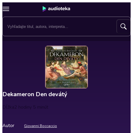
Dekameron Den devátý
Dĺžka
2 hodiny 5 minút
Autor
Giovanni Boccaccio