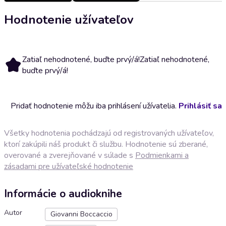
Hodnotenie užívateľov
Zatiaľ nehodnotené, buďte prvý/á!
Zatiaľ nehodnotené,
buďte prvý/á!
Pridať hodnotenie môžu iba prihlásení užívatelia.
Prihlásiť sa
Všetky hodnotenia pochádzajú od registrovaných užívateľov,
ktorí zakúpili náš produkt či službu. Hodnotenie sú zberané,
overované a zverejňované v súlade s
Podmienkami a
zásadami pre užívateľské hodnotenie
Informácie o audioknihe
Autor
Giovanni Boccaccio