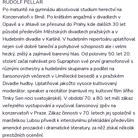
RUDOLF PELLAR
Po maturitě na gymnáziu absolvoval studium herectví na
Konzervatoři v Brně. Po krátkém angažmá v divadlech v
Opavě a v Jihlavě se přesunul do Prahy, kde dalších 30 let
působil především Městských divadlech pražských a v
Hudebním divadle v Karlíně. V hudebním repertoáru uplatňoval
nejen své dobré taneční a pohybové schopnosti ale i velmi
hezký, znělý a zajímavě barevný hlas. Od poloviny 50. let 20.
století začal nahrávat pro Supraphon své první gramofonové s
různými orchestry a hudebními skupinami a podílel na
šansonových večerech v Umělecké besedě a v pražském
Divadle hudby. Uplatňoval jakožto vysoce kultivovaný
moderátor, speaker a recitátor (namluvil mj. kultovní film Jiřího
Trnky Sen noci svatojánské). V období 70. a 80. let měl zákaz
veřejného vystupování a vyučoval šansonový zpěv na
konzervatoři v Praze. Zákaz činnosti v 70. letech jej společně s
manželkou Lubou přivedl k intenzivnímu překládání především
americké prozaické i dramatické literatury, za něž získal několik
prestižních ocenění.