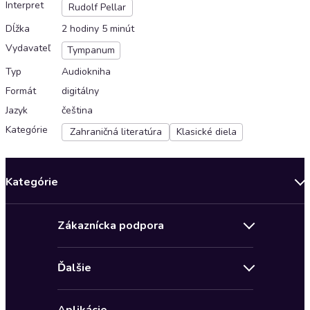
Interpret
Rudolf Pellar
Dĺžka
2 hodiny 5 minút
Vydavateľ
Tympanum
Typ
Audiokniha
Formát
digitálny
Jazyk
čeština
Kategórie
Zahraničná literatúra
Klasické diela
Kategórie
Bestsellery mesiaca
Zákaznícka podpora
Novinky
Obchodné podmienky
Akcia
Ďalšie
Pravidlá ochrany osobných údajov
Detektívky, thrillery
Zľava 4 € na prvú audioknihu
Kontakt a pomocník
Fantasy a sci-fi