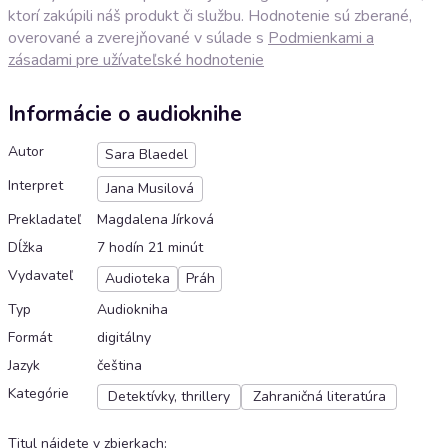
ktorí zakúpili náš produkt či službu. Hodnotenie sú zberané,
overované a zverejňované v súlade s
Podmienkami a
zásadami pre užívateľské hodnotenie
Informácie o audioknihe
Autor
Sara Blaedel
Interpret
Jana Musilová
Prekladateľ
Magdalena Jírková
Dĺžka
7 hodín 21 minút
Vydavateľ
Audioteka
Práh
Typ
Audiokniha
Formát
digitálny
Jazyk
čeština
Kategórie
Detektívky, thrillery
Zahraničná literatúra
Titul nájdete v zbierkach
: