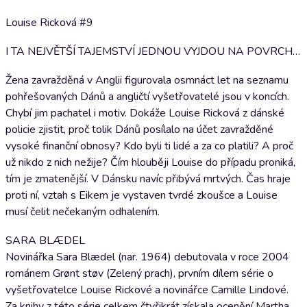
Louise Ricková #9
I TA NEJVĚTŠÍ TAJEMSTVÍ JEDNOU VYJDOU NA POVRCH…
Žena zavražděná v Anglii figurovala osmnáct let na seznamu
pohřešovaných Dánů a angličtí vyšetřovatelé jsou v koncích.
Chybí jim pachatel i motiv. Dokáže Louise Ricková z dánské
policie zjistit, proč tolik Dánů posílalo na účet zavražděné
vysoké finanční obnosy? Kdo byli ti lidé a za co platili? A proč
už nikdo z nich nežije? Čím hlouběji Louise do případu proniká,
tím je zmatenější. V Dánsku navíc přibývá mrtvých. Čas hraje
proti ní, vztah s Eikem je vystaven tvrdé zkoušce a Louise
musí čelit nečekaným odhalením.
SARA BLÆDEL
Novinářka Sara Blædel (nar. 1964) debutovala v roce 2004
románem Grønt støv (Zelený prach), prvním dílem série o
vyšetřovatelce Louise Rickové a novinářce Camille Lindové.
Za knihy z této série celkem čtyřikrát získala ocenění Martha