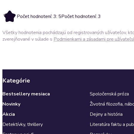
5
Počet hodnotení: 3: 5
Počet hodnotení: 3
Všetky hodnotenia pochádzajú od registrovaných užívateľov, ktor
zverejňované v súlade s
Podmienkami a zásadami pre užívateľs
Kategórie
Bestsellery mesiaca
Spoločenská próza
Novinky
Životná filozofia, ná
Akcia
Dejiny a história
Detektívky, thrillery
Literatúra faktu a publ