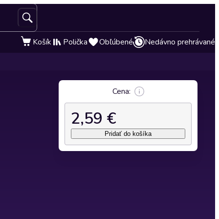
Košík
Polička
Obľúbené
Nedávno prehrávané
Cena:
2,59 €
Pridať do košíka