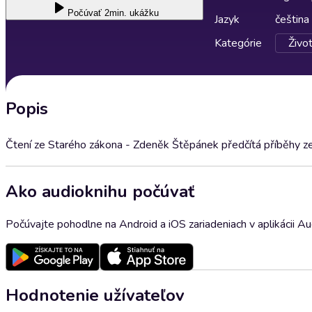
Počúvať
2min. ukážku
Jazyk
čeština
Kategórie
Život
Popis
Čtení ze Starého zákona - Zdeněk Štěpánek předčítá příběhy z
Ako audioknihu počúvať
Počúvajte pohodlne na Android a iOS zariadeniach v aplikácii A
Hodnotenie užívateľov