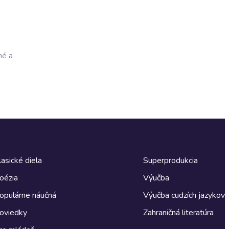
né a
lasické diela
Superprodukcia
oézia
Výučba
opulárne náučná
Výučba cudzích jazykov
oviedky
Zahraničná literatúra