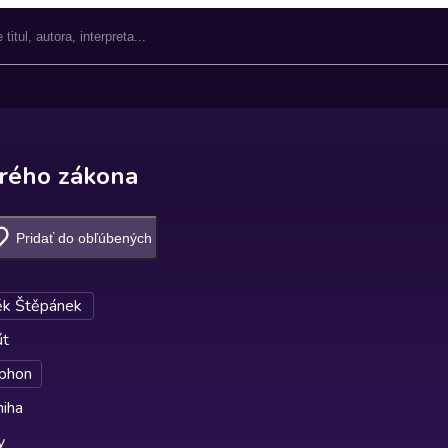
arého zákona
Pridať do obľúbených
k Štěpánek
út
phon
niha
y