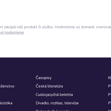
í zakúpili náš produkt či službu. Hodnotenie sú zberané, overova
ké hodnotenie
Časopisy
K
boženstvo
Česká literatúra
P
Cudzojazyčná beletria
P
icistika
Divadlo, rozhlas, televízia
P