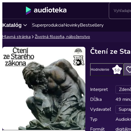
Superprodukcia
Novinky
Bestsellery
Katalóg
Hlavná stránka
Životná filozofia, náboženstvo
Čtení ze St
Hodnotenie
5,0
Interpret
Zdeně
Dĺžka
49 min
Vydavateľ
Supra
Typ
Audiok
Formát
digitáln