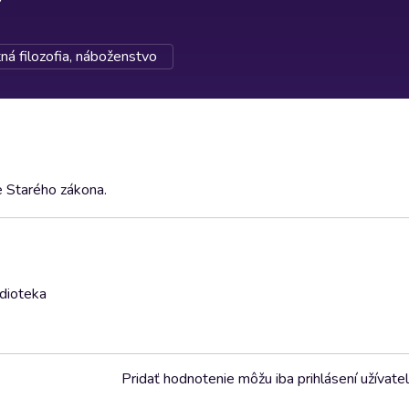
ná filozofia, náboženstvo
e Starého zákona.
udioteka
Pridať hodnotenie môžu iba prihlásení užívatel