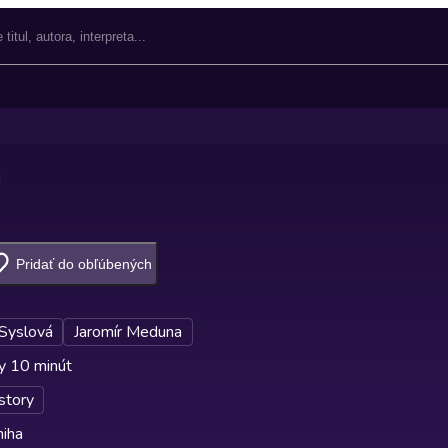
i
Pridať do obľúbených
Syslová
Jaromír Meduna
y 10 minút
story
niha