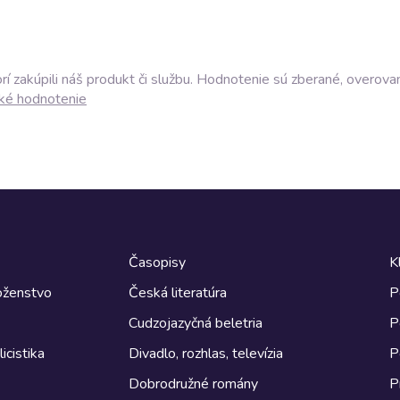
í zakúpili náš produkt či službu. Hodnotenie sú zberané, overova
ké hodnotenie
Časopisy
K
boženstvo
Česká literatúra
P
Cudzojazyčná beletria
P
icistika
Divadlo, rozhlas, televízia
P
Dobrodružné romány
P