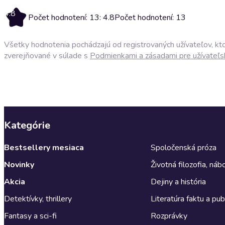
4.8
Počet hodnotení: 13: 4.8
Počet hodnotení: 13
Všetky hodnotenia pochádzajú od registrovaných užívateľov, ktor
zverejňované v súlade s
Podmienkami a zásadami pre užívateľs
Kategórie
Bestsellery mesiaca
Spoločenská próza
Novinky
Životná filozofia, ná
Akcia
Dejiny a história
Detektívky, thrillery
Literatúra faktu a publ
Fantasy a sci-fi
Rozprávky