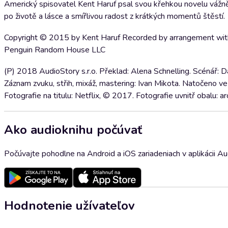
Americký spisovatel Kent Haruf psal svou křehkou novelu vážně n
po životě a lásce a smířlivou radost z krátkých momentů štěstí.
Copyright © 2015 by Kent Haruf Recorded by arrangement with A
Penguin Random House LLC
(P) 2018 AudioStory s.r.o. Překlad: Alena Schnelling. Scénář: 
Záznam zvuku, střih, mixáž, mastering: Ivan Mikota. Natočeno v
Fotografie na titulu: Netflix, © 2017. Fotografie uvnitř obalu: a
Ako audioknihu počúvať
Počúvajte pohodlne na Android a iOS zariadeniach v aplikácii A
Hodnotenie užívateľov