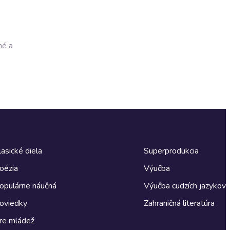
né a
lasické diela
Superprodukcia
oézia
Výučba
opulárne náučná
Výučba cudzích jazykov
oviedky
Zahraničná literatúra
re mládež