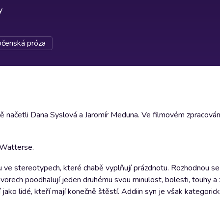
y
očenská próza
ivě načetli Dana Syslová a Jaromír Meduna. Ve filmovém zpracován
 Watterse.
ou ve stereotypech, které chabě vyplňují prázdnotu. Rozhodnou s
hovorech poodhalují jeden druhému svou minulost, bolesti, touhy a 
jí jako lidé, kteří mají konečně štěstí. Addiin syn je však kategoricky