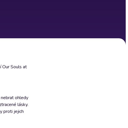
í Our Souls at
e nebrat ohledy
ztracené lásky.
 proti jejich