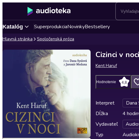
Superprodukcia
Novinky
Bestsellery
Katalóg
Hlavná stránka
Spoločenská próza
Cizinci v noc
Kent Haruf
Hodnotenie
4,8
Interpret
Dana 
Dĺžka
4 hodin
Vydavateľ
Audio
Typ
Audiok