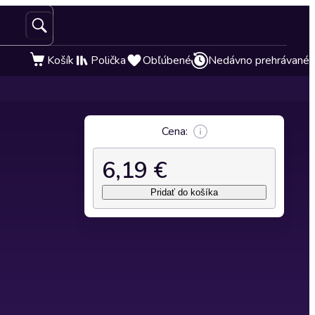
Košík
Polička
Obľúbené
Nedávno prehrávané
Cena:
6,19 €
Pridať do košíka