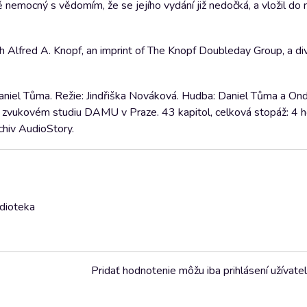
emocný s vědomím, že se jejího vydání již nedočká, a vložil do n
lfred A. Knopf, an imprint of The Knopf Doubleday Group, a div
Daniel Tůma. Režie: Jindřiška Nováková. Hudba: Daniel Tůma a Ond
e zvukovém studiu DAMU v Praze. 43 kapitol, celková stopáž: 4 ho
rchiv AudioStory.
udioteka
Pridať hodnotenie môžu iba prihlásení užívatel