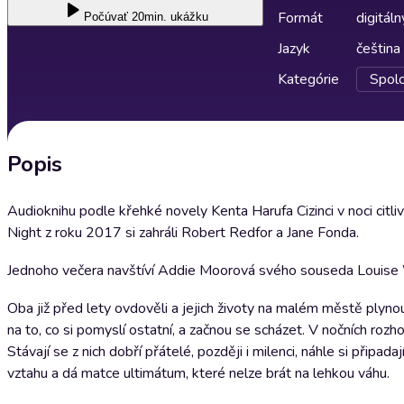
Formát
digitáln
Počúvať
20min. ukážku
Jazyk
čeština
Kategórie
Spol
Popis
Audioknihu podle křehké novely Kenta Harufa Cizinci v noci citl
Night z roku 2017 si zahráli Robert Redfor a Jane Fonda.
Jednoho večera navštíví Addie Moorová svého souseda Louise
Oba již před lety ovdověli a jejich životy na malém městě plyn
na to, co si pomyslí ostatní, a začnou se scházet. V nočních roz
Stávají se z nich dobří přátelé, později i milenci, náhle si připada
vztahu a dá matce ultimátum, které nelze brát na lehkou váhu.