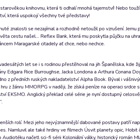
tarověkou knihovnu, která ti odhalí mnohá tajemství! Nebo touží
tví, která uspokojí všechny tvé představy!
uté znalosti se nezajímal a rozhodně netoužil po vzrušení. Jemu 
 světa cestu našel… Reflex Bank, která mu poskytla půjčku na uhra
áncem Maragarské citadely ať chce, nebo nechce.
desátých let se i s rodinou přestěhoval na jih Španělska, kde ži
mány Edgara Rice Burroughse, Jacka Londona a Arthura Conana Doy
edno z předních ruských nakladatelství Alpha Book. Býval i vášni
át hru z žánru MMORPG v naději, že získá peníze na operaci srdce s
ství EKSMO. Anglický překlad celé série je nyní dostupný celosvět
“.
enších rolí. Mezi jeho nejvýznamnější dabované postavy patří na
. Namluvil ale také hrdiny ve filmech Úsvit planety opic, Hobit č
udiotéku načetl sci-fi sérii Koloniální války, historický román Ml