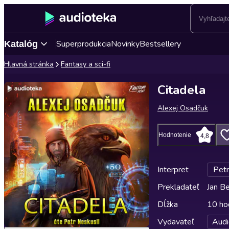
Superprodukcia
Novinky
Bestsellery
Katalóg
Hlavná stránka
Fantasy a sci-fi
Citadela
Alexej Osadčuk
Hodnotenie
4,8
Interpret
Petr
Prekladateľ
Jan B
Dĺžka
10 ho
Vydavateľ
Audi