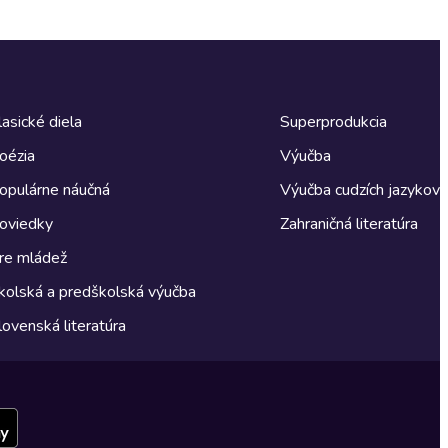
lasické diela
Superprodukcia
oézia
Výučba
opulárne náučná
Výučba cudzích jazykov
oviedky
Zahraničná literatúra
re mládež
kolská a predškolská výučba
lovenská literatúra