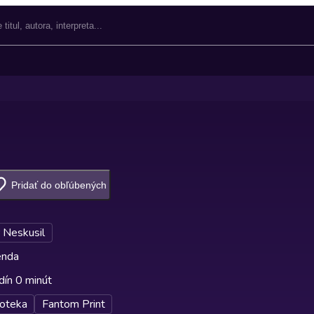
Pridať do obľúbených
 Neskusil
enda
dín 0 minút
oteka
Fantom Print