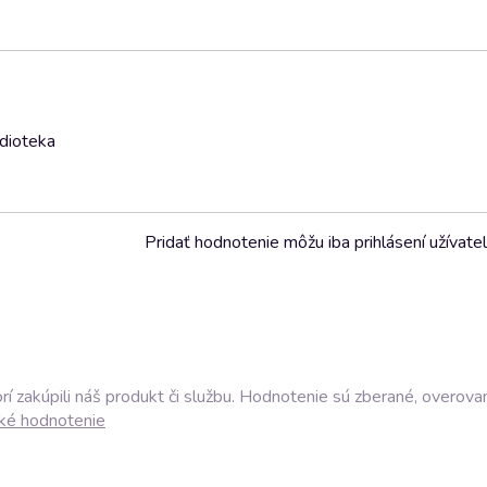
udioteka
Pridať hodnotenie môžu iba prihlásení užívatel
í zakúpili náš produkt či službu. Hodnotenie sú zberané, overova
ké hodnotenie