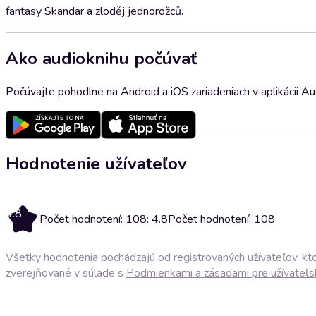
fantasy Skandar a zloděj jednorožců.
Ako audioknihu počúvať
Počúvajte pohodlne na Android a iOS zariadeniach v aplikácii A
Hodnotenie užívateľov
4.8
Počet hodnotení: 108: 4.8
Počet hodnotení: 108
Všetky hodnotenia pochádzajú od registrovaných užívateľov, ktor
zverejňované v súlade s
Podmienkami a zásadami pre užívateľs