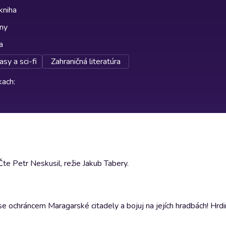
kniha
lny
a
asy a sci-fi
Zahraničná literatúra
rkach
:
te Petr Neskusil, režie Jakub Tabery.
ň se ochráncem Maragarské citadely a bojuj na jejích hradbách! Hrdi