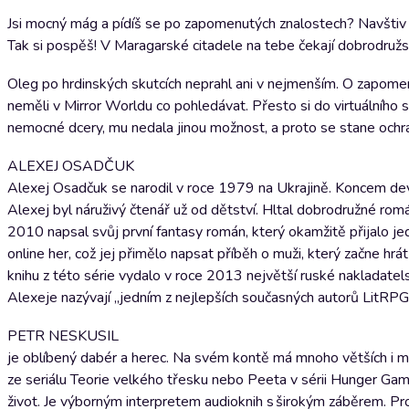
Jsi mocný mág a pídíš se po zapomenutých znalostech? Navštiv s
Tak si pospěš! V Maragarské citadele na tebe čekají dobrodružs
Oleg po hrdinských skutcích neprahl ani v nejmenším. O zapomen
neměli v Mirror Worldu co pohledávat. Přesto si do virtuálního
nemocné dcery, mu nedala jinou možnost, a proto se stane ochr
ALEXEJ OSADČUK
Alexej Osadčuk se narodil v roce 1979 na Ukrajině. Koncem deva
Alexej byl náruživý čtenář už od dětství. Hltal dobrodružné ro
2010 napsal svůj první fantasy román, který okamžitě přijalo j
online her, což jej přimělo napsat příběh o muži, který začne hr
knihu z této série vydalo v roce 2013 největší ruské nakladatel
Alexeje nazývají „jedním z nejlepších současných autorů LitRPG
PETR NESKUSIL
je oblíbený dabér a herec. Na svém kontě má mnoho větších i m
ze seriálu Teorie velkého třesku nebo Peeta v sérii Hunger Games
život. Je výborným interpretem audioknih s širokým záběrem. Pro A