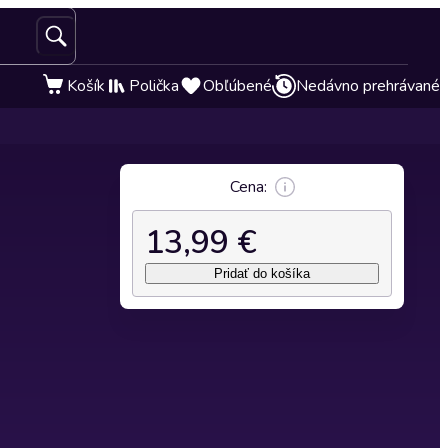
Košík
Polička
Obľúbené
Nedávno prehrávané
Cena:
13,99 €
Pridať do košíka