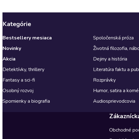
Kategórie
Bestsellery mesiaca
Spoločenská próza
Novinky
Životná filozofia, ná
Akcia
Dejiny a história
Detektívky, thrillery
Literatúra faktu a publ
Fantasy a sci-fi
Rozprávky
Osobný rozvoj
Humor, satira a komé
Spomienky a biografia
Audiosprievodcovia
Zákazníck
Obchodné po