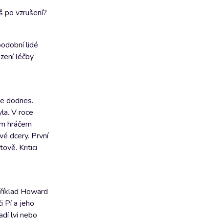
š po vzrušení?
podobní lidé
zení léčby
je dodnes.
la. V roce
vým hráčem
vé dcery. První
ově. Kritici
příklad Howard
i Pí a jeho
adí lvi nebo