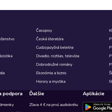
Časopisy
K
boženstvo
Česká literatúra
P
Cudzojazyčná beletria
P
icistika
Divadlo, rozhlas, televízia
P
Dobrodružné romány
P
dia
Ekonómia a biznis
Š
Horory a mystika
S
a podpora
Ďalšie
Aplikácie
dmienky
Zľava 4 € na prvú audioknihu