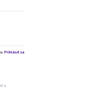
ia.
Prihlásiť sa
né a