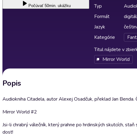
Typ
Audio
Počúvať
50min. ukážku
Formát
digitá
Jazyk
češtin
Kategórie
Fant
Titul nájdete v zbie
Mirror World
Popis
Audiokniha Citadela, autor Alexej Osadčuk, překlad Jan Benda. Č
Mirror World #2
Jsi-li chrabrý válečník, který prahne po hrdinských skutcích, sta
dost!