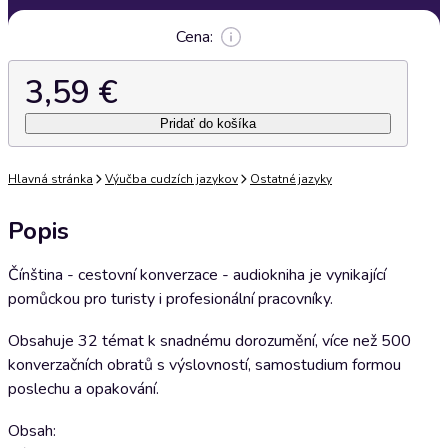
Cena:
3,59 €
Pridať do košíka
Hlavná stránka
Výučba cudzích jazykov
Ostatné jazyky
Popis
Čínština - cestovní konverzace - audiokniha je vynikající
pomůckou pro turisty i profesionální pracovníky.
Obsahuje 32 témat k snadnému dorozumění, více než 500
konverzačních obratů s výslovností, samostudium formou
poslechu a opakování.
Obsah: