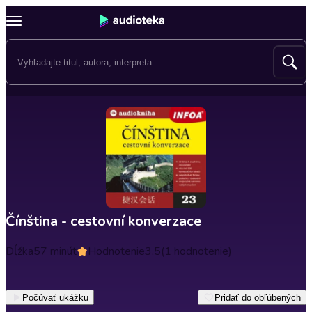
Čínština - cestovní konverzace
Dĺžka
57 minút
Hodnotenie
3.5
(1 hodnotenie)
Počúvať ukážku
Pridať do obľúbených