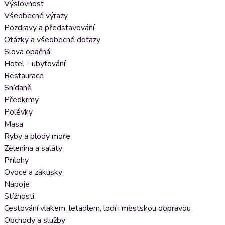
Výslovnost
Všeobecné výrazy
Pozdravy a představování
Otázky a všeobecné dotazy
Slova opačná
Hotel - ubytování
Restaurace
Snídaně
Předkrmy
Polévky
Masa
Ryby a plody moře
Zelenina a saláty
Přílohy
Ovoce a zákusky
Nápoje
Stížnosti
Cestování vlakem, letadlem, lodí i městskou dopravou
Obchody a služby