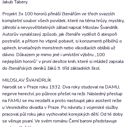
Jakub Tabery.
Projekt 3x 100 hororů přináší čtenářům ve třech svazcích
kompletní soubor všech povídek, které na téma hrůzy, mystiky,
záhrobí a nevysvětlitelných záhad napsal Miloslav Švandrlík.
Autorův vynalézavý způsob, jak čtenáře vyděsit či alespoň
postrašit, a přitom ho vtipně pobavit, si konzumenti příběhů o
upírech, krvelačných monstrech nebo vlkodlacích oblíbili už
dávno. Důkazem je mimo jiné i umístění výběru „100
nejlepších hororů“ v první desítce knih, které si mládež zapsala
do čtenářských deníků žáků 9. tříd základních škol.
MILOSLAV ŠVANDRLÍK
Narodil se v Praze roku 1932. Dva roky studoval na DAMU,
nejprve herectví, po půlroce přešel na režii. Následný přestup
na FAMU se mu nezdařil a proto nastoupil jako asistent režie
u Vesnického divadla v Praze. Po návratu z vojenské služby
pracoval půl roku jako vychovatel korejských dětí. Od té doby
se věnuje psaní. Ve svém románu Černí baroni představuje