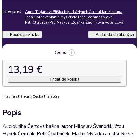
Interpret
Anna Trojanová
Eliška Nejedlá
Hynek Čermák
Jan Meduna
Jana Holcová
Martin Myšička
Milena Steinmasslová
Petr Čtvrtníček
Petr Neskusil
Zdeňka Žádníková Volencová
Počúvať ukážku
Pridať do obľúbených
Cena:
13,19 €
Pridať do košíka
Hlavná stránka
Česká literatúra
Popis
Audiokniha Čertova bažina, autor Miloslav Švandrlík, čtou
Hynek Čermák, Petr Čtvrtníček, Martin Myšička a další. Režie