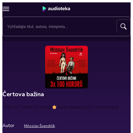
Čertova bažina
Dĺžka
17 hodín 29 minút
Hodnotenie
4.4
(11 hodnotení)
Autor
Miloslav Švandrlík