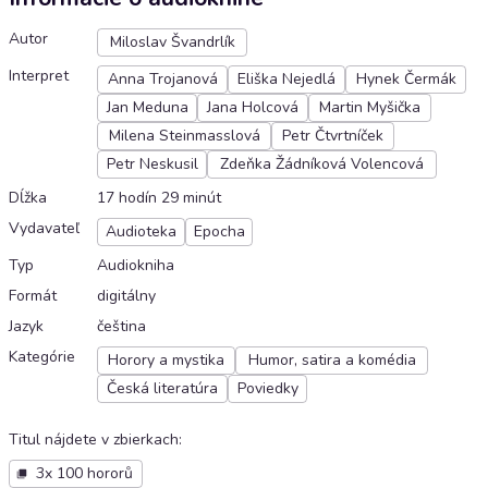
Autor
Miloslav Švandrlík
Interpret
Anna Trojanová
Eliška Nejedlá
Hynek Čermák
Jan Meduna
Jana Holcová
Martin Myšička
Milena Steinmasslová
Petr Čtvrtníček
Petr Neskusil
Zdeňka Žádníková Volencová
Dĺžka
17 hodín 29 minút
Vydavateľ
Audioteka
Epocha
Typ
Audiokniha
Formát
digitálny
Jazyk
čeština
Kategórie
Horory a mystika
Humor, satira a komédia
Česká literatúra
Poviedky
Titul nájdete v zbierkach
:
3x 100 hororů