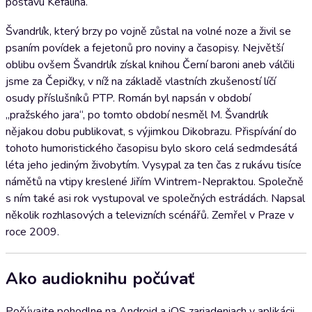
postavu Kefalína.
Švandrlík, který brzy po vojně zůstal na volné noze a živil se
psaním povídek a fejetonů pro noviny a časopisy. Největší
oblibu ovšem Švandrlík získal knihou Černí baroni aneb válčili
jsme za Čepičky, v níž na základě vlastních zkušeností líčí
osudy příslušníků PTP. Román byl napsán v období
„pražského jara“, po tomto období nesměl M. Švandrlík
nějakou dobu publikovat, s výjimkou Dikobrazu. Přispívání do
tohoto humoristického časopisu bylo skoro celá sedmdesátá
léta jeho jediným živobytím. Vysypal za ten čas z rukávu tisíce
námětů na vtipy kreslené Jiřím Wintrem-Nepraktou. Společně
s ním také asi rok vystupoval ve společných estrádách. Napsal
několik rozhlasových a televizních scénářů. Zemřel v Praze v
roce 2009.
Ako audioknihu počúvať
Počúvajte pohodlne na Android a iOS zariadeniach v aplikácii