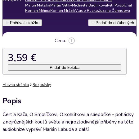
Daniela Šinkorová
Hana Gregorová
Marián Labuda
Martin Matejka
Martin Veliký
Michaela Badinková
Petr Pospíchal
Roman Mihina
Roman Mrázik
Vlado Rusko
Zuzana Ďurindová
Počúvať ukážku
Pridať do obľúbených
Cena:
3,59 €
Pridať do košíka
Hlavná stránka
Rozprávky
Popis
Čert a Kača, O Smolíčkovi, O kohútkovi a sliepočke - pohádky
z nejrůznějších koutů světa a nejroztodivnější příběhy na této
audioknize vypráví Marián Labuda a další.