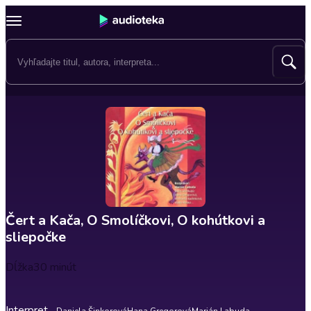
Čert a Kača, O Smolíčkovi, O kohútkovi a
sliepočke
Dĺžka
30 minút
Interpret