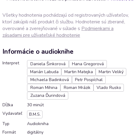
Všetky hodnotenia pochádzajú od registrovaných užívateľov,
ktorí zakúpili náš produkt či službu. Hodnotenie sú zberané,
overované a zverejňované v súlade s
Podmienkami a
zásadami pre užívateľské hodnotenie
Informácie o audioknihe
Interpret
Daniela Šinkorová
Hana Gregorová
Marián Labuda
Martin Matejka
Martin Veliký
Michaela Badinková
Petr Pospíchal
Roman Mihina
Roman Mrázik
Vlado Rusko
Zuzana Ďurindová
Dĺžka
30 minút
Vydavateľ
B.M.S.
Typ
Audiokniha
Formát
digitálny