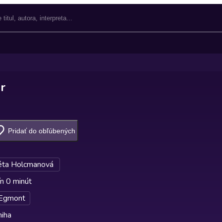
r
Pridať do obľúbených
éta Holcmanová
n 0 minút
Egmont
niha