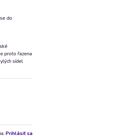
 se do
tské
 je proto řazena
ylých sídel
ia.
Prihlásiť sa