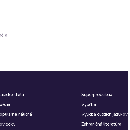
né a
lasické diela
Superprodukcia
oézia
Výučba
opulárne náučná
Výučba cudzích jazykov
oviedky
Zahraničná literatúra