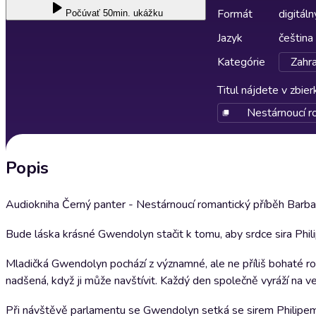
Formát
digitáln
Počúvať
50min. ukážku
Jazyk
čeština
Kategórie
Zahra
Titul nájdete v zbie
Nestárnoucí r
Popis
Audiokniha Černý panter - Nestárnoucí romantický příběh Barb
Bude láska krásné Gwendolyn stačit k tomu, aby srdce sira Phil
Mladičká Gwendolyn pochází z významné, ale ne příliš bohaté ro
nadšená, když ji může navštívit. Každý den společně vyráží na več
Při návštěvě parlamentu se Gwendolyn setká se sirem Philipem C