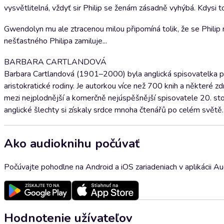
vysvětlitelná, vždyť sir Philip se ženám zásadně vyhýbá. Kdysi tot
Gwendolyn mu ale ztracenou milou připomíná tolik, že se Philip 
nešťastného Philipa zamiluje...
BARBARA CARTLANDOVÁ
Barbara Cartlandová (1901–2000) byla anglická spisovatelka př
aristokratické rodiny. Je autorkou více než 700 knih a některé z
mezi nejplodnější a komerčně nejúspěšnější spisovatele 20. stole
anglické šlechty si získaly srdce mnoha čtenářů po celém světě.
Ako audioknihu počúvať
Počúvajte pohodlne na Android a iOS zariadeniach v aplikácii A
Hodnotenie užívateľov