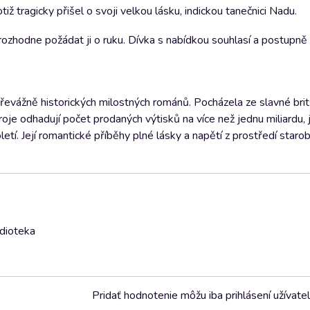
iž tragicky přišel o svoji velkou lásku, indickou tanečnici Nadu.
rozhodne požádat ji o ruku. Dívka s nabídkou souhlasí a postupně
evážně historických milostných románů. Pocházela ze slavné bri
droje odhadují počet prodaných výtisků na více než jednu miliardu,
tí. Její romantické příběhy plné lásky a napětí z prostředí starob
udioteka
Pridať hodnotenie môžu iba prihlásení užívatel