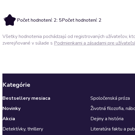
5
Počet hodnotení: 2: 5
Počet hodnotení: 2
Všetky hodnotenia pochádzajú od registrovaných užívateľov, ktor
zverejňované v súlade s
Podmienkami a zásadami pre užívateľs
Kategórie
Bestsellery mesiaca
Spoločenská próza
Novinky
Životná filozofia, ná
Akcia
Dejiny a história
Detektívky, thrillery
Literatúra faktu a publ