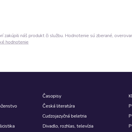
í zakúpili náš produkt či službu. Hodnotenie sú zberané, overova
ké hodnotenie
Časopisy
K
boženstvo
Česká literatúra
P
Cudzojazyčná beletria
P
icistika
Divadlo, rozhlas, televízia
P