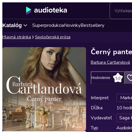
Superprodukcia
Novinky
Bestsellery
Katalóg
Hlavná stránka
Spoločenská próza
Černý pante
Barbara Cartlandová
Hodnotenie
5,0
Interpret
Mark
Dĺžka
10 hodí
Vydavateľ
Saga 
Typ
Audiok