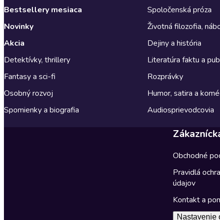
Bestsellery mesiaca
Spoločenská próza
Novinky
Životná filozofia, ná
Akcia
Dejiny a história
Detektívky, thrillery
Literatúra faktu a publ
Fantasy a sci-fi
Rozprávky
Osobný rozvoj
Humor, satira a komé
Spomienky a biografia
Audiosprievodcovia
Zákazníck
Obchodné po
Pravidlá ochr
údajov
Kontakt a po
Nastavenie 