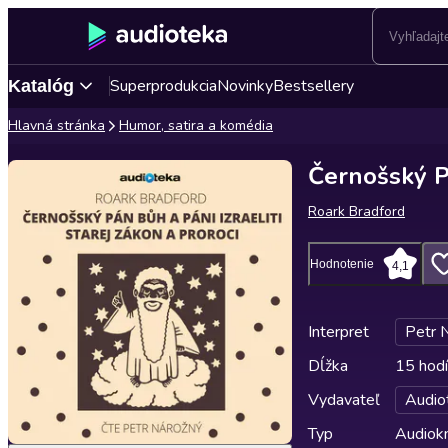
Superprodukcia
Novinky
Bestsellery
Katalóg
Hlavná stránka
Humor, satira a komédia
Černošský Pá
Roark Bradford
Hodnotenie
4,1
Interpret
Petr 
Dĺžka
15 hodí
Vydavateľ
Audio
Typ
Audiok