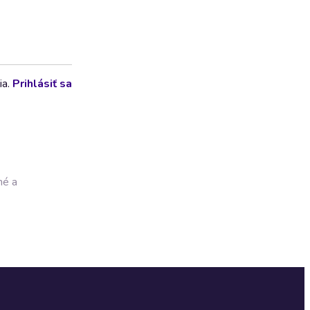
ia.
Prihlásiť sa
né a