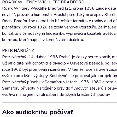
ROARK WHITNEY WICKLIFFE BRADFORD
Roark Whitney Wickliffe Bradford (21. srpna 1896 Lauderdale 
novinář, prozaik a humorista. Proslul parodickými přepisy Staréh
Roark Bradford se narodil do bělošské farmářské rodiny a od dě
plantážích. Od roku 1926 se zcela věnoval literatuře. Zajímal se
kontaktů s černošskými hudebníky, vypravěči a kazateli. Světoz
komikou, které napsal v černošském dialektu.
PETR NÁROŽNÝ
Petr Nárožný (14. dubna 1938 Praha) je český herec, komik, mod
Už jako dítě hrál ochotnické divadlo v Osvětové besedě, po jed
roce 1968 byl promován inženýrem. V témže roce zároveň začal 
svými komickými výstupy. Souběžně ale pracoval jako projektan
Petr Nárožný působil v Semaforu v letech 1973-1980 a toto an
Semaforu přivedly Nárožného brzy do filmových ateliérů a televi
využívá mimo jiné i v roli dabéra dětských kreslených postav.
Ako audioknihu počúvať