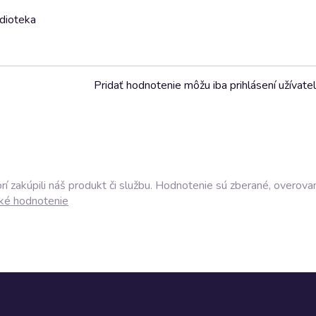
udioteka
Pridať hodnotenie môžu iba prihlásení užívatel
í zakúpili náš produkt či službu. Hodnotenie sú zberané, overova
ké hodnotenie