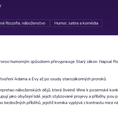
y
ná filozofia, náboženstvo
Humor, satira a komédia
a proroci humorným způsobem převypravuje Starý zákon. Napsal Ro
 stvoření Adama a Evy až po osudy starozákonných proroků.
terpretaci náboženských dějů, která živelně tíhne k pozemské konk
jí jako obyčejní lidé, jejich stylizované projevy a příběhy jsou 
o bezbožných příběhů, jejichž komika vyplývá z kontrastu mezi 