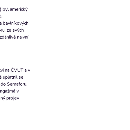
) byl americký
i.
na bavlníkových
óru, ze svých
dánlivě naivní
tví na ČVUT a v
 uplatnil se
l do Semaforu.
angažmá v
ený projev