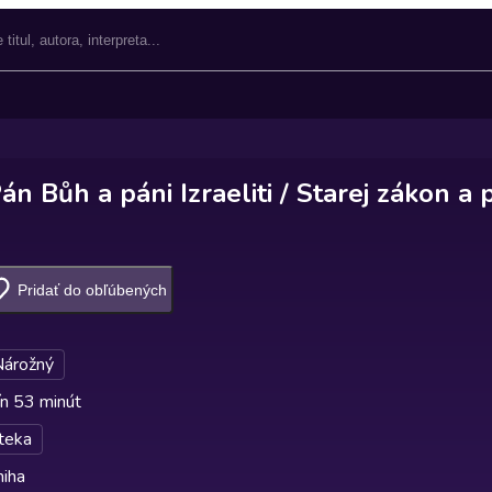
n Bůh a páni Izraeliti / Starej zákon a 
Pridať do obľúbených
Nárožný
n 53 minút
teka
niha