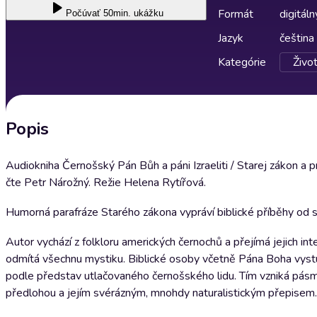
Formát
digitáln
Počúvať
50min. ukážku
Jazyk
čeština
Kategórie
Život
Popis
Audiokniha Černošský Pán Bůh a páni Izraeliti / Starej zákon 
čte Petr Nárožný. Režie Helena Rytířová.
Humorná parafráze Starého zákona vypráví biblické příběhy od
Autor vychází z folkloru amerických černochů a přejímá jejich in
odmítá všechnu mystiku. Biblické osoby včetně Pána Boha vystupu
podle představ utlačovaného černošského lidu. Tím vzniká pásm
předlohou a jejím svérázným, mnohdy naturalistickým přepisem.