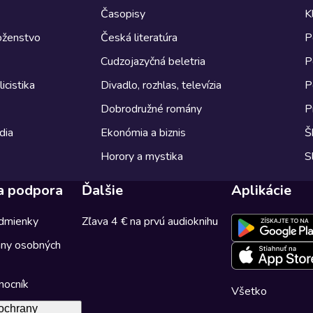
Časopisy
K
boženstvo
Česká literatúra
P
Cudzojazyčná beletria
P
icistika
Divadlo, rozhlas, televízia
P
Dobrodružné romány
P
dia
Ekonómia a biznis
Š
Horory a mystika
S
a podpora
Ďalšie
Aplikácie
dmienky
Zľava 4 € na prvú audioknihu
any osobných
mocník
Všetko
ochrany