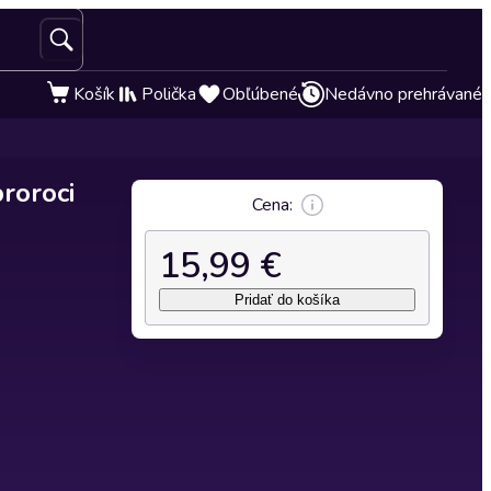
Košík
Polička
Obľúbené
Nedávno prehrávané
proroci
Cena:
15,99 €
Pridať do košíka