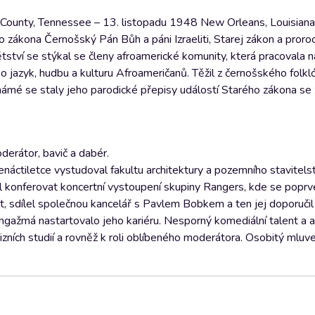
County, Tennessee – 13. listopadu 1948 New Orleans, Louisiana
o zákona Černošský Pán Bůh a páni Izraeliti, Starej zákon a proroc
tství se stýkal se členy afroamerické komunity, která pracovala 
 o jazyk, hudbu a kulturu Afroameričanů. Těžil z černošského folkl
námé se staly jeho parodické přepisy událostí Starého zákona se z
erátor, bavič a dabér.
enáctiletce vystudoval fakultu architektury a pozemního stavitels
konferovat koncertní vystoupení skupiny Rangers, kde se poprvé
t, sdílel společnou kancelář s Pavlem Bobkem a ten jej doporuči
gažmá nastartovalo jeho kariéru. Nesporný komediální talent a 
zních studií a rovněž k roli oblíbeného moderátora. Osobitý mluv