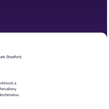
ark Bradford,
rétnosti a
přetvářeny
náboženskou