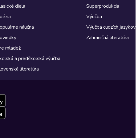
lasické diela
Superprodukcia
oézia
Výučba
opulárne náučná
Výučba cudzích jazykov
oviedky
Zahraničná literatúra
re mládež
kolská a predškolská výučba
lovenská literatúra