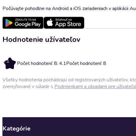
Počúvajte pohodlne na Android a iOS zariadeniach v aplikácii A
Hodnotenie užívateľov
4.1
Počet hodnotení: 8: 4.1
Počet hodnotení: 8
Všetky hodnotenia pochádzajú od registrovaných užívateľov, ktor
zverejňované v súlade s
Podmienkami a zásadami pre užívateľs
Kategórie